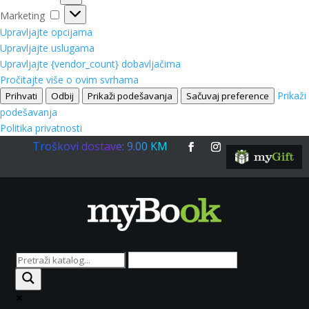
Marketing
Marketing
Upravljajte opcijama
Upravljajte uslugama
Upravljajte {vendor_count} dobavljačima
Pročitajte više o ovim svrhama
Prikaži
Prihvati
Odbij
Prikaži podešavanja
Sačuvaj preference
podešavanja
Politika privatnosti
Troškovi dostave: 9.00 KM