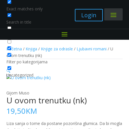
Exact matches only
Login
Search in title
Search in content
Početna
/
Knjiga
/
Knjige za odrasle
/
Ljubavni romani
/ U
ovom trenutku (nk)
Filter po kategorijama
🔍
Uncategorized
Gijom Muso
U ovom trenutku (nk)
19,50
KM
Liza sanja o tome da postane pozorišna glumica. Da bi mogla