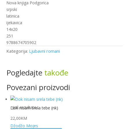
Nova knjiga Podgorica
srpski
latinica
ijekavica
14x20
251
9788674705902
Kategorija:
Ljubavni romani
Pogledajte
takođe
Povezani proizvodi
Još rezultata...
Dok nisam srela tebe (nk)
22,00
KM
Džodžo Mojes