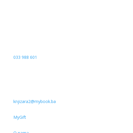
Vrbanja 1, Sprat -1
Sarajevo
033 988 601
knjizara2@mybook.ba
MyGift
O nama