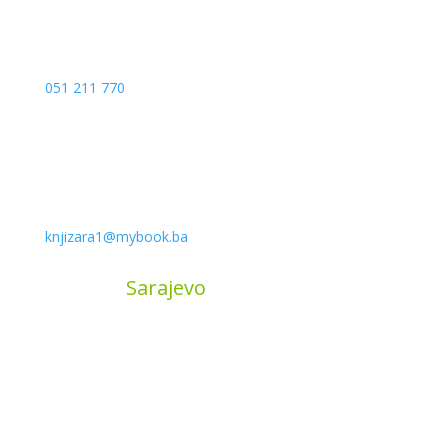
051 211 770
knjizara1@mybook.ba
MyBook
Sarajevo
Sarajevo City Centar