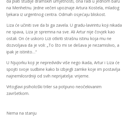
da plati studije dramskih umjetnosti, ona radi u jednom baru
na Menhetnu. Jedne večeri upoznaje Artura Kostela, mladog
ljekara iz urgentnog centra. Odmah osjećaju bliskost.
Liza će učiniti sve da bi ga zavela. U gradu-lavirintu koji nikada
ne spava, Liza je spremna na sve. Ali Artur nije čovjek kao
ostali. On će uskoro Lizi otkriti strašnu istinu koja mu ne
dozvoljava da je voli: „To što mi se dešava je nezamislivo, a
ipak je istinito…“
U Njujorku koji je nepredvidiv više nego ikada, Artur i Liza će
spojiti svoje sudbine kako bi izbjegli zamke koje im postavlja
najnemilosrdniji od svih neprijatelja: vrijeme.
Vrtoglavi psihološki triler sa potpuno neočekivanim
završetkom.
Nema na stanju