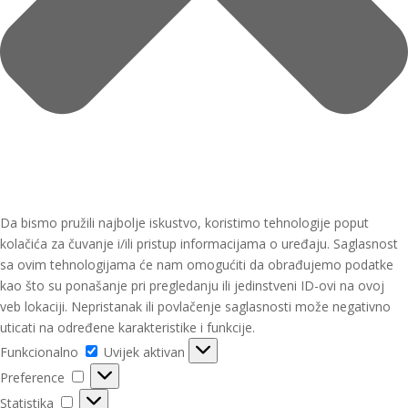
Da bismo pružili najbolje iskustvo, koristimo tehnologije poput
kolačića za čuvanje i/ili pristup informacijama o uređaju. Saglasnost
sa ovim tehnologijama će nam omogućiti da obrađujemo podatke
kao što su ponašanje pri pregledanju ili jedinstveni ID-ovi na ovoj
veb lokaciji. Nepristanak ili povlačenje saglasnosti može negativno
uticati na određene karakteristike i funkcije.
Funkcionalno
Funkcionalno
Uvijek aktivan
Preference
Preference
Statistika
Statistika