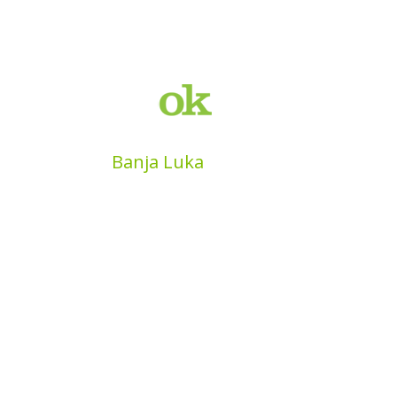
MyBook
Banja Luka
Kojića put 4
78000 Banja Luka
Bosna and Hercegovina