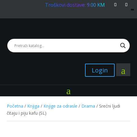
Troškovi dostave: 9.00 KM
Login
Početna
/
Knjiga
/
Knjige za odrasle
/
Drama
/ Srećni ljudi
čitaju i piju kafu (SL)