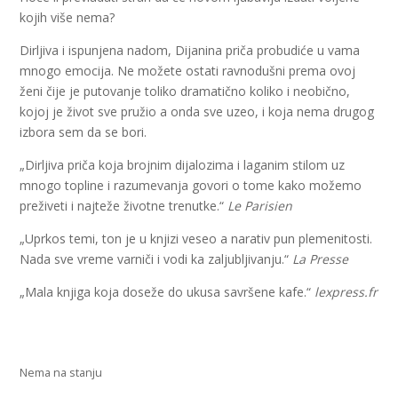
kojih više nema?
Dirljiva i ispunjena nadom, Dijanina priča probudiće u vama
mnogo emocija. Ne možete ostati ravnodušni prema ovoj
ženi čije je putovanje toliko dramatično koliko i neobično,
kojoj je život sve pružio a onda sve uzeo, i koja nema drugog
izbora sem da se bori.
„Dirljiva priča koja brojnim dijalozima i laganim stilom uz
mnogo topline i razumevanja govori o tome kako možemo
preživeti i najteže životne trenutke.“
Le Parisien
„Uprkos temi, ton je u knjizi veseo a narativ pun plemenitosti.
Nada sve vreme varniči i vodi ka zaljubljivanju.“
La Presse
„Mala knjiga koja doseže do ukusa savršene kafe.“
lexpress.fr
Nema na stanju