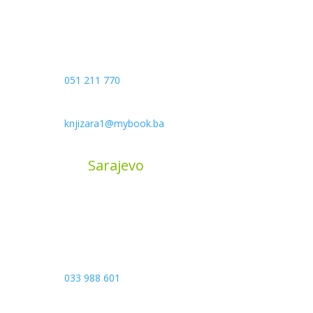
Kojića put 4
78000 Banja Luka
Bosna and Hercegovina
051 211 770
knjizara1@mybook.ba
MyBook
Sarajevo
Sarajevo City Centar
Vrbanja 1, Sprat -1
Sarajevo
033 988 601