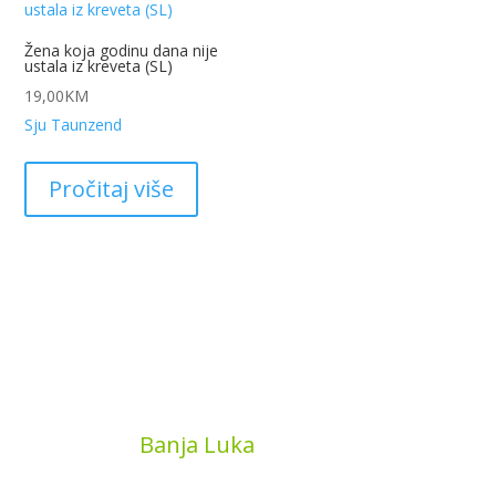
Žena koja godinu dana nije
ustala iz kreveta (SL)
19,00
KM
Sju Taunzend
Pročitaj više
MyBook
Banja Luka