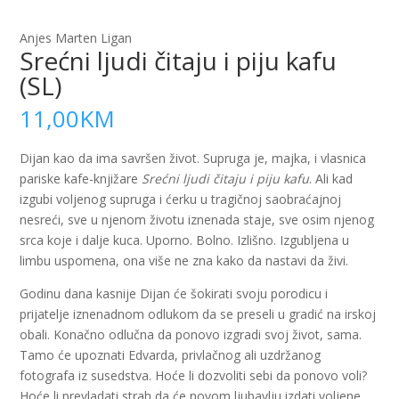
Anjes Marten Ligan
Srećni ljudi čitaju i piju kafu
(SL)
11,00
KM
Dijan kao da ima savršen život. Supruga je, majka, i vlasnica
pariske kafe-knjižare
Srećni ljudi čitaju i piju kafu
. Ali kad
izgubi voljenog supruga i ćerku u tragičnoj saobraćajnoj
nesreći, sve u njenom životu iznenada staje, sve osim njenog
srca koje i dalje kuca. Uporno. Bolno. Izlišno. Izgubljena u
limbu uspomena, ona više ne zna kako da nastavi da živi.
Godinu dana kasnije Dijan će šokirati svoju porodicu i
prijatelje iznenadnom odlukom da se preseli u gradić na irskoj
obali. Konačno odlučna da ponovo izgradi svoj život, sama.
Tamo će upoznati Edvarda, privlačnog ali uzdržanog
fotografa iz susedstva. Hoće li dozvoliti sebi da ponovo voli?
Hoće li prevladati strah da će novom ljubavlju izdati voljene