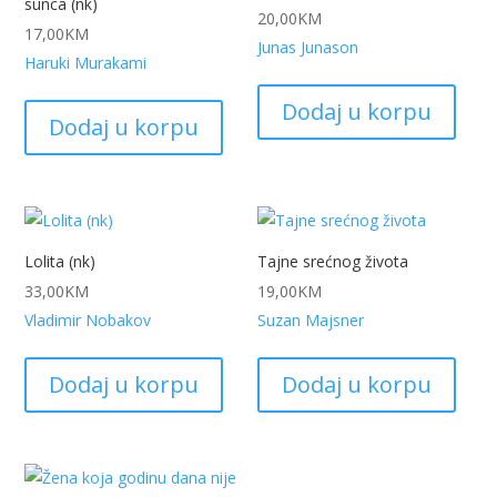
sunca (nk)
20,00
KM
17,00
KM
Junas Junason
Haruki Murakami
Dodaj u korpu
Dodaj u korpu
Lolita (nk)
Tajne srećnog života
33,00
KM
19,00
KM
Vladimir Nobakov
Suzan Majsner
Dodaj u korpu
Dodaj u korpu