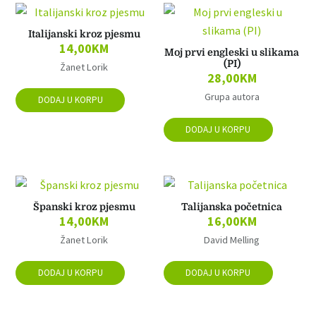
Italijanski kroz pjesmu
14,00
KM
Moj prvi engleski u slikama
(PI)
Žanet Lorik
28,00
KM
Grupa autora
DODAJ U KORPU
DODAJ U KORPU
Španski kroz pjesmu
Talijanska početnica
14,00
KM
16,00
KM
Žanet Lorik
David Melling
DODAJ U KORPU
DODAJ U KORPU