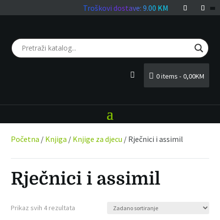
Troškovi dostave: 9.00 KM
0 items
0,00KM
LOGIN
Početna
/
Knjiga
/
Knjige za djecu
/ Rječnici i assimil
Rječnici i assimil
Prikaz svih 4 rezultata