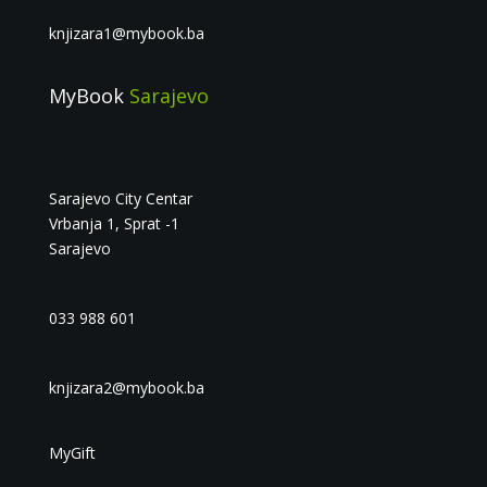
knjizara1@mybook.ba
MyBook
Sarajevo
Sarajevo City Centar
Vrbanja 1, Sprat -1
Sarajevo
033 988 601
knjizara2@mybook.ba
MyGift