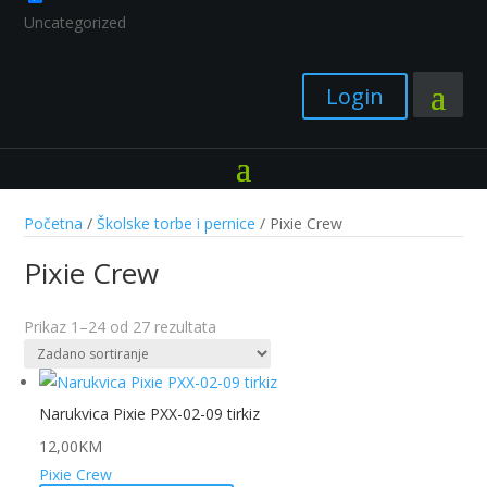
Uncategorized
Login
Početna
/
Školske torbe i pernice
/ Pixie Crew
Pixie Crew
Prikaz 1–24 od 27 rezultata
Narukvica Pixie PXX-02-09 tirkiz
12,00
KM
Pixie Crew