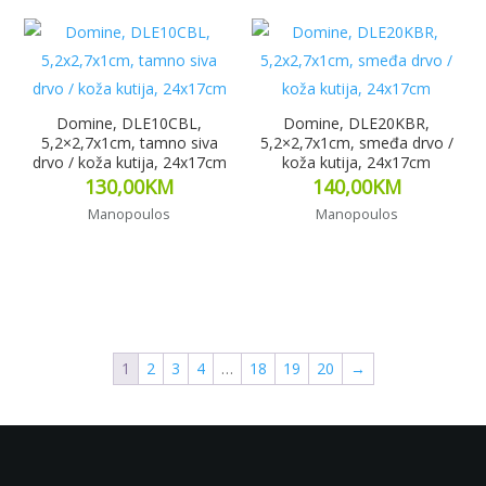
Domine, DLE10CBL,
Domine, DLE20KBR,
5,2×2,7x1cm, tamno siva
5,2×2,7x1cm, smeđa drvo /
drvo / koža kutija, 24x17cm
koža kutija, 24x17cm
130,00
KM
140,00
KM
Manopoulos
Manopoulos
Pročitaj više
Pročitaj više
1
2
3
4
…
18
19
20
→