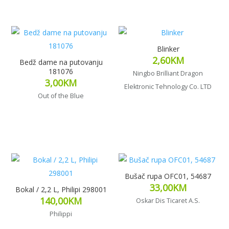
Blinker
2,60
KM
Bedž dame na putovanju
181076
Ningbo Brilliant Dragon
3,00
KM
Elektronic Tehnology Co. LTD
Out of the Blue
Dodaj u korpu
Dodaj u korpu
Bušač rupa OFC01, 54687
33,00
KM
Bokal / 2,2 L, Philipi 298001
140,00
KM
Oskar Dis Ticaret A.S.
Philippi
Dodaj u korpu