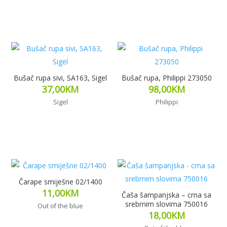
Dodaj u korpu
Bušač rupa sivi, SA163, Sigel
Bušač rupa, Philippi 273050
37,00
KM
98,00
KM
Sigel
Philippi
Dodaj u korpu
Dodaj u korpu
Čarape smiješne 02/1400
11,00
KM
Čaša šampanjska – crna sa
srebrnim slovima 750016
Out of the blue
18,00
KM