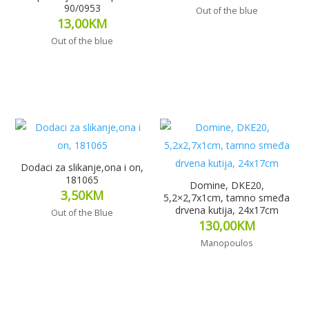
90/0953
Out of the blue
13,00
KM
Out of the blue
Dodaj u korpu
Dodaj u korpu
Dodaci za slikanje,ona i on,
181065
Domine, DKE20,
3,50
KM
5,2×2,7x1cm, tamno smeđa
drvena kutija, 24x17cm
Out of the Blue
130,00
KM
Manopoulos
Dodaj u korpu
Pročitaj više