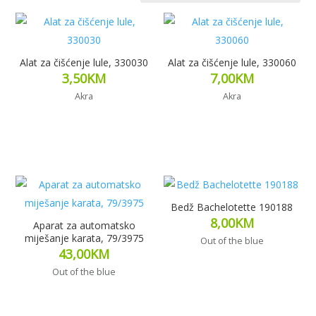
Alat za čišćenje lule, 330030
Alat za čišćenje lule, 330060
3,50
KM
7,00
KM
Akra
Akra
Pročitaj više
Pročitaj više
Bedž Bachelotette 190188
8,00
KM
Aparat za automatsko
miješanje karata, 79/3975
Out of the blue
43,00
KM
Out of the blue
Dodaj u korpu
Pročitaj više