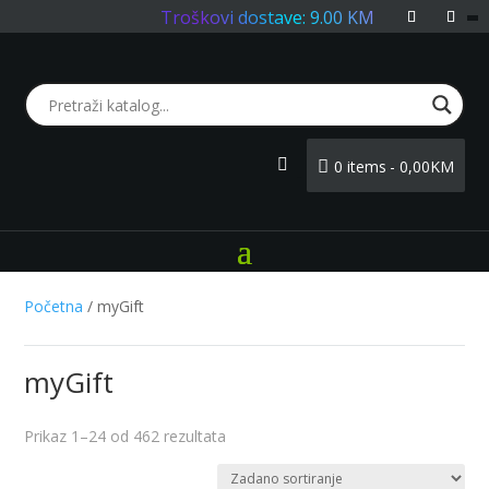
Troškovi dostave: 9.00 KM
0 items
0,00KM
Login
Početna
/ myGift
myGift
Prikaz 1–24 od 462 rezultata