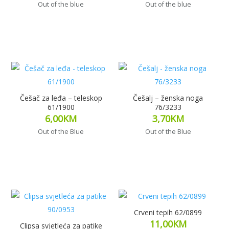
Out of the blue
Out of the blue
Dodaj u korpu
Dodaj u korpu
Češač za leđa – teleskop
Češalj – ženska noga
61/1900
76/3233
6,00
KM
3,70
KM
Out of the Blue
Out of the Blue
Dodaj u korpu
Dodaj u korpu
Crveni tepih 62/0899
11,00
KM
Clipsa svjetleća za patike