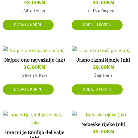
48,00
KM
33,00
KM
Alfred Adler
dr Džo Dispenca
DODAJ U KORPU
DODAJ U KORPU
Najpre ono najvažnije (nk)
Jasno razmišljanje (nk)
36,00
KM
29,00
KM
Stiven R. Kavi
Šejn Periš
DODAJ U KORPU
DODAJ U KORPU
Nebeske rijeke (nk)
35,00
KM
Ime mi je Emilija del Valje