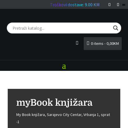
Troškovi dostave: 9.00 KM
0 items
0,00KM
LOGIN
myBook knjižara
My Book knjižara, Sarajevo City Centar, Vrbanja 1, sprat
-1