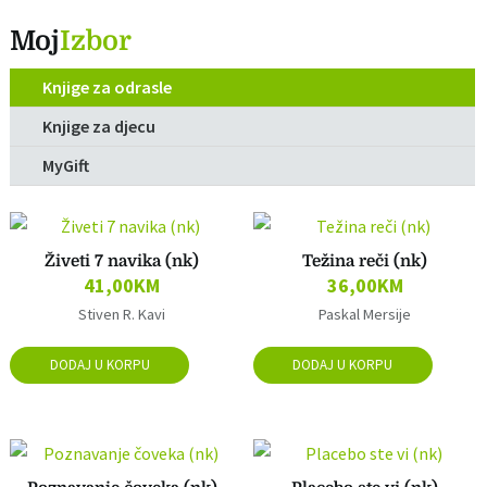
Moj
Izbor
Knjige za odrasle
Knjige za djecu
MyGift
Živeti 7 navika (nk)
Težina reči (nk)
41,00
KM
36,00
KM
Stiven R. Kavi
Paskal Mersije
DODAJ U KORPU
DODAJ U KORPU