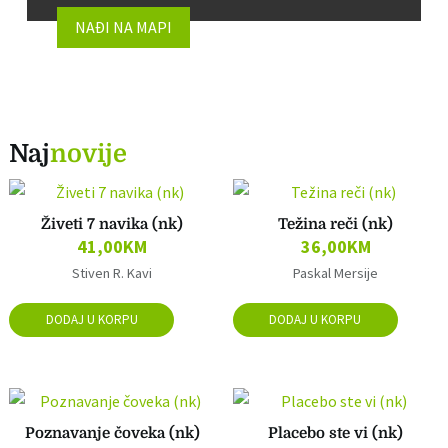
NAĐI NA MAPI
Naj
novije
Živeti 7 navika (nk)
Težina reči (nk)
41,00
KM
36,00
KM
Stiven R. Kavi
Paskal Mersije
DODAJ U KORPU
DODAJ U KORPU
Poznavanje čoveka (nk)
Placebo ste vi (nk)