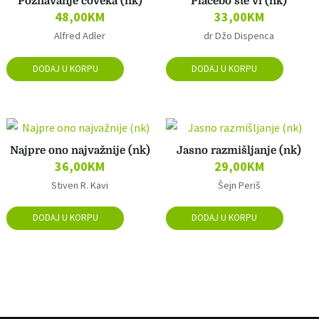
Poznavanje čoveka (nk)
Placebo ste vi (nk)
48,00
KM
33,00
KM
Alfred Adler
dr Džo Dispenca
DODAJ U KORPU
DODAJ U KORPU
Najpre ono najvažnije (nk)
Jasno razmišljanje (nk)
36,00
KM
29,00
KM
Stiven R. Kavi
Šejn Periš
DODAJ U KORPU
DODAJ U KORPU