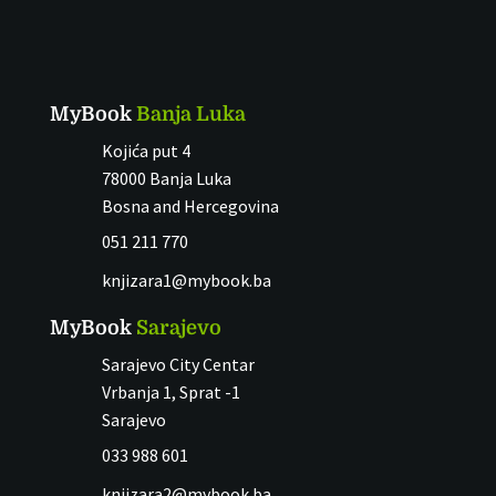
MyBook
Banja Luka
Kojića put 4
78000 Banja Luka
Bosna and Hercegovina
051 211 770
knjizara1@mybook.ba
MyBook
Sarajevo
Sarajevo City Centar
Vrbanja 1, Sprat -1
Sarajevo
033 988 601
knjizara2@mybook.ba