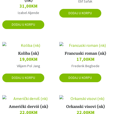
(nk)
Elif Šafak
31,00
KM
Izabel Aljende
DODAJ U KORPU
DODAJ U KORPU
Koliba (nk)
Francuski roman (nk)
19,00
KM
17,00
KM
Vilijem Pol Jang
Frederik Begbede
DODAJ U KORPU
DODAJ U KORPU
Američki derviš (nk)
Orkanski visovi (nk)
22,00
KM
22,00
KM