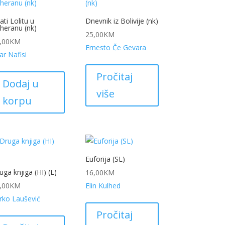
tati Lolitu u
Dnevnik iz Bolivije (nk)
heranu (nk)
25,00
KM
,00
KM
Ernesto Če Gevara
ar Nafisi
Pročitaj
Dodaj u
više
korpu
Euforija (SL)
uga knjiga (HI) (L)
16,00
KM
,00
KM
Elin Kulhed
rko Laušević
Pročitaj