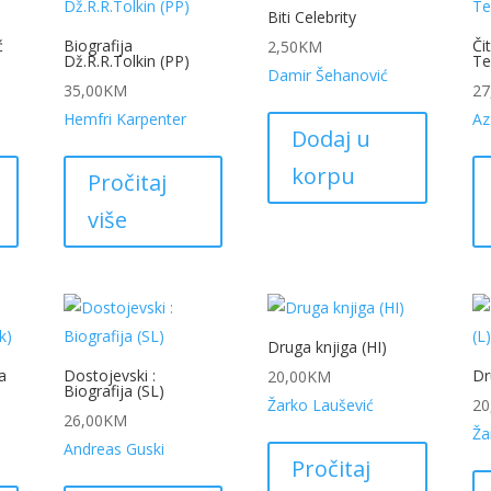
Biti Celebrity
ć
Biografija
Či
2,50
KM
Dž.R.R.Tolkin (PP)
Te
Damir Šehanović
35,00
KM
27
Hemfri Karpenter
Az
Dodaj u
korpu
Pročitaj
više
Druga knjiga (HI)
a
Dostojevski :
Dr
20,00
KM
Biografija (SL)
Žarko Laušević
20
26,00
KM
Ža
Andreas Guski
Pročitaj