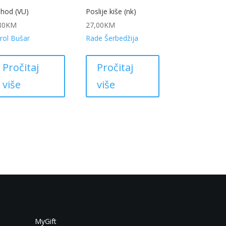
hod (VU)
Poslije kiše (nk)
80
KM
27,00
KM
rol Bušar
Rade Šerbedžija
Pročitaj
Pročitaj
više
više
MyGift