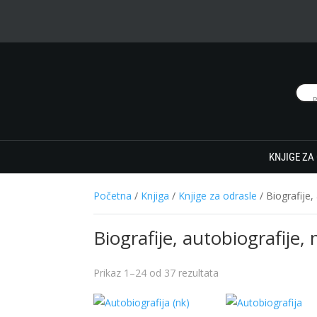
KNJIGE ZA
Početna
/
Knjiga
/
Knjige za odrasle
/ Biografije,
Biografije, autobiografije,
Prikaz 1–24 od 37 rezultata