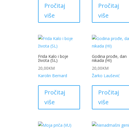
Pročitaj
Pročitaj
više
više
Frida Kalo i boje
Godina prođe, dan
života (SL)
nikada (HI)
20,00
KM
20,00
KM
Karolin Bernard
Žarko Laušević
Pročitaj
Pročitaj
više
više