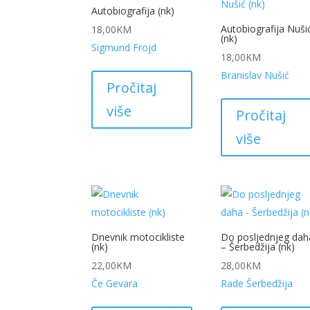
Autobiografija (nk)
Autobiografija Nuši
18,00
KM
(nk)
Sigmund Frojd
18,00
KM
Branislav Nušić
Pročitaj
više
Pročitaj
više
Dnevnik motocikliste
Do posljednjeg dah
(nk)
– Šerbedžija (nk)
22,00
KM
28,00
KM
Če Gevara
Rade Šerbedžija