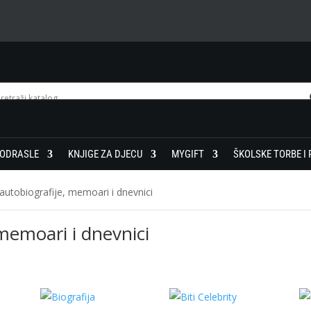
 ODRASLE
KNJIGE ZA DJECU
MYGIFT
ŠKOLSKE TORBE I 
 autobiografije, memoari i dnevnici
 memoari i dnevnici