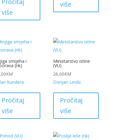
Pročitaj
više
više
jiga smijeha i
Ministarstvo istine
borava (nk)
(VU)
,00
KM
26,00
KM
lan Kundera
Dorijan Linski
Pročitaj
Pročitaj
više
više