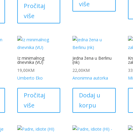
više
Pročitaj
više
Iz minimalnog
Jedna žena u Berlinu
Kn
dnevnika (VU)
(nk)
za
19,00
KM
22,00
KM
33
Umberto Eko
Anonimna autorka
Mi
Pročitaj
Dodaj u
više
korpu