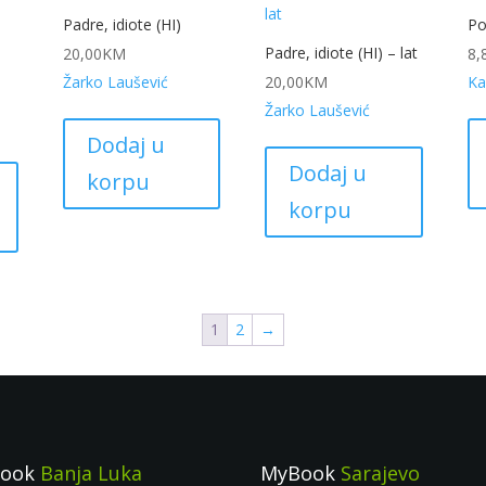
Padre, idiote (HI)
Po
Padre, idiote (HI) – lat
20,00
KM
8,
Žarko Laušević
20,00
KM
Ka
Žarko Laušević
Dodaj u
Dodaj u
korpu
korpu
1
2
→
Book
Banja Luka
MyBook
Sarajevo