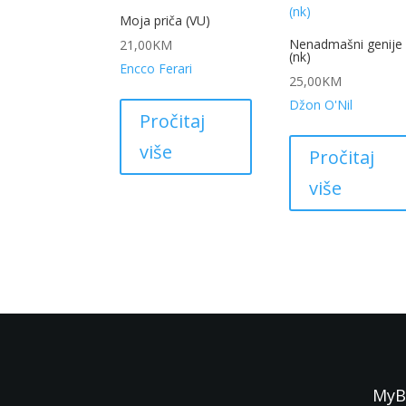
Moja priča (VU)
Nenadmašni genije
21,00
KM
(nk)
Encco Ferari
25,00
KM
Džon O'Nil
Pročitaj
više
Pročitaj
više
My