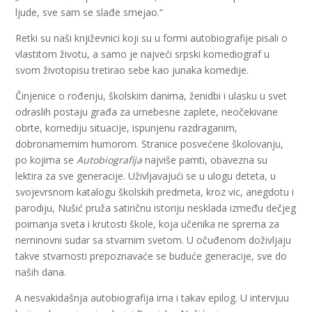
ljude, sve sam se slađe smejao.“
Retki su naši književnici koji su u formi autobiografije pisali o
vlastitom životu, a samo je najveći srpski komediograf u
svom životopisu tretirao sebe kao junaka komedije.
Činjenice o rođenju, školskim danima, ženidbi i ulasku u svet
odraslih postaju građa za urnebesne zaplete, neočekivane
obrte, komediju situacije, ispunjenu razdraganim,
dobronamernim humorom. Stranice posvećene školovanju,
po kojima se
Autobiografija
najviše pamti, obavezna su
lektira za sve generacije. Uživljavajući se u ulogu deteta, u
svojevrsnom katalogu školskih predmeta, kroz vic, anegdotu i
parodiju, Nušić pruža satiričnu istoriju nesklada između dečjeg
poimanja sveta i krutosti škole, koja učenika ne sprema za
neminovni sudar sa stvarnim svetom. U očuđenom doživljaju
takve stvarnosti prepoznavaće se buduće generacije, sve do
naših dana.
A nesvakidašnja autobiografija ima i takav epilog. U intervjuu