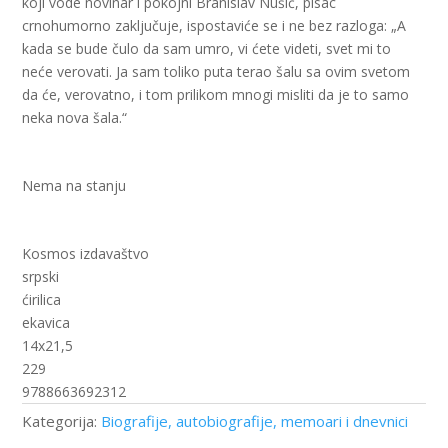
koji vode novinar i pokojni Branislav Nušić, pisac
crnohumorno zaključuje, ispostaviće se i ne bez razloga: „A
kada se bude čulo da sam umro, vi ćete videti, svet mi to
neće verovati. Ja sam toliko puta terao šalu sa ovim svetom
da će, verovatno, i tom prilikom mnogi misliti da je to samo
neka nova šala.“
Nema na stanju
Kosmos izdavaštvo
srpski
ćirilica
ekavica
14x21,5
229
9788663692312
Kategorija:
Biografije, autobiografije, memoari i dnevnici