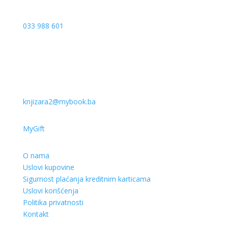
033 988 601
knjizara2@mybook.ba
MyGift
O nama
Uslovi kupovine
Sigurnost plaćanja kreditnim karticama
Uslovi korišćenja
Politika privatnosti
Kontakt