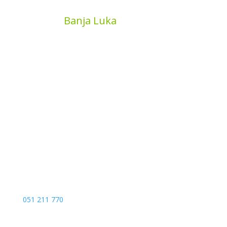
MyBook
Banja Luka
Kojića put 4
78000 Banja Luka
Bosna and Hercegovina
051 211 770