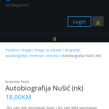
Uncategorized
Login
Početna
/
Knjiga
/
Knjige za odrasle
/
Biografije,
autobiografije, memoari i dnevnici
/ Autobiografija Nušić (nk)
Branislav Nušić
Autobiografija Nušić (nk)
18,00
KM
„Što sam više upoznavao život, i što sam bliže upoznavao