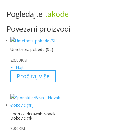
Pogledajte
takođe
Povezani proizvodi
Umetnost pobede (SL)
26,00
KM
Fil Najt
Pročitaj više
Sportski državnik Novak
Đoković (nk)
8,00
KM