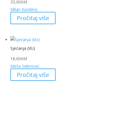
33,00
KM
Milan Kundera
Pročitaj više
Sjećanja (VU)
18,00
KM
Meša Selimović
Pročitaj više