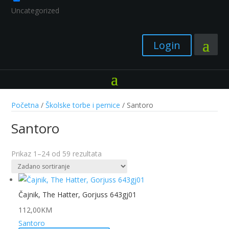
Uncategorized
Login
Početna
/
Školske torbe i pernice
/ Santoro
Santoro
Prikaz 1–24 od 59 rezultata
Čajnik, The Hatter, Gorjuss 643gj01
112,00
KM
Santoro