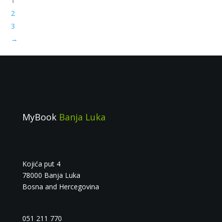
1
2
3
→
MyBook
Banja Luka
Kojića put 4
78000 Banja Luka
Bosna and Hercegovina
051 211 770