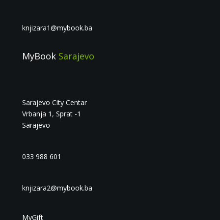
knjizara1@mybook.ba
MyBook
Sarajevo
Sarajevo City Centar
Vrbanja 1, Sprat -1
Sarajevo
033 988 601
knjizara2@mybook.ba
MyGift