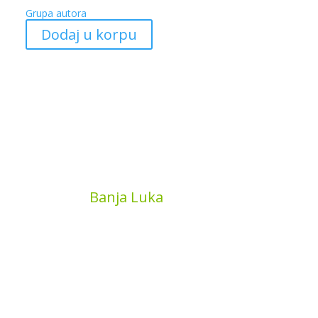
Grupa autora
Dodaj u korpu
MyBook
Banja Luka
Kojića put 4