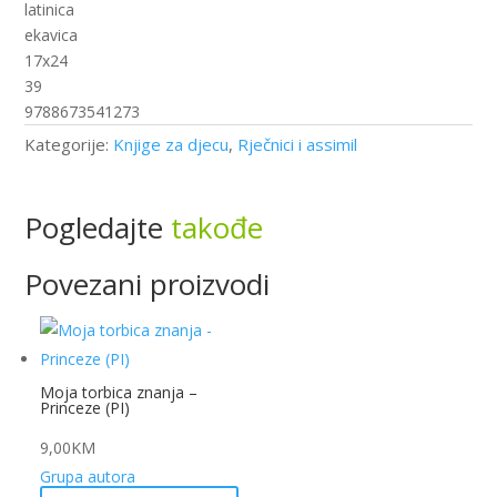
latinica
ekavica
17x24
39
9788673541273
Kategorije:
Knjige za djecu
,
Rječnici i assimil
Pogledajte
takođe
Povezani proizvodi
Moja torbica znanja –
Princeze (PI)
9,00
KM
Grupa autora