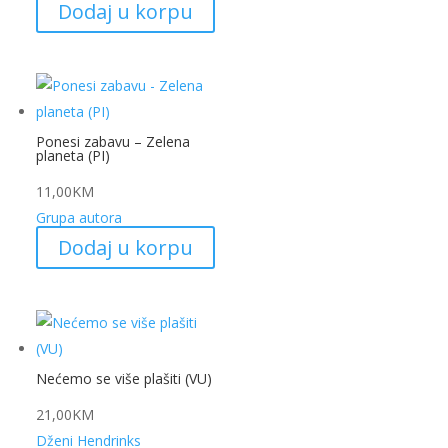
Dodaj u korpu
Ponesi zabavu – Zelena
planeta (PI)
11,00
KM
Grupa autora
Dodaj u korpu
Nećemo se više plašiti (VU)
21,00
KM
Dženi Hendrinks