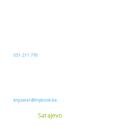
78000 Banja Luka
Bosna and Hercegovina
051 211 770
knjizara1@mybook.ba
MyBook
Sarajevo