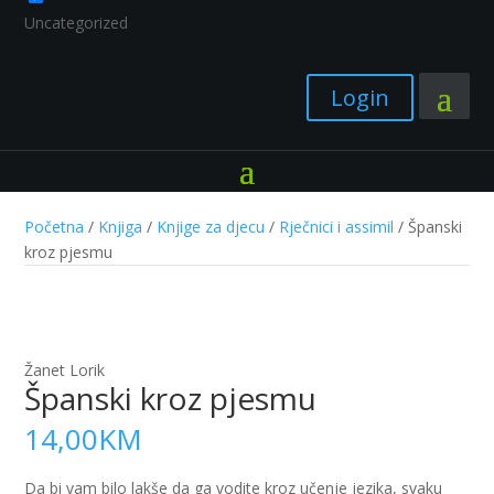
Uncategorized
Login
Početna
/
Knjiga
/
Knjige za djecu
/
Rječnici i assimil
/ Španski
kroz pjesmu
Žanet Lorik
Španski kroz pjesmu
14,00
KM
Da bi vam bilo lakše da ga vodite kroz učenje jezika, svaku