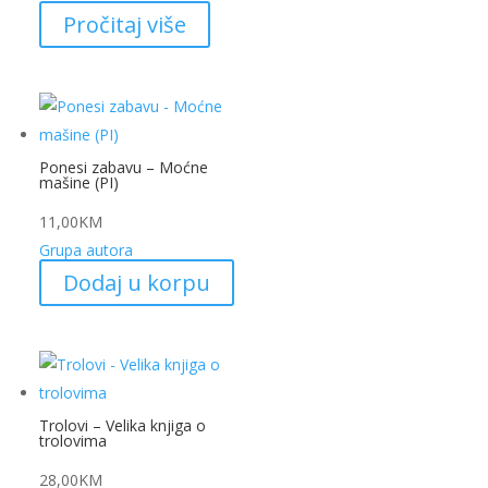
Pročitaj više
Ponesi zabavu – Moćne
mašine (PI)
11,00
KM
Grupa autora
Dodaj u korpu
Trolovi – Velika knjiga o
trolovima
28,00
KM