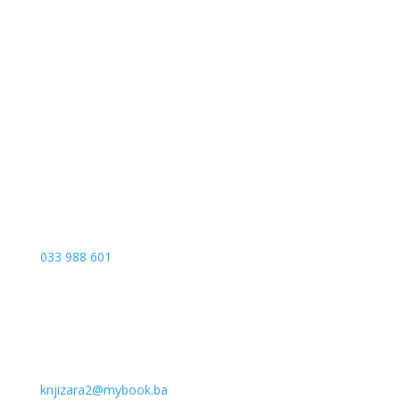
Sarajevo City Centar
Vrbanja 1, Sprat -1
Sarajevo
033 988 601
knjizara2@mybook.ba