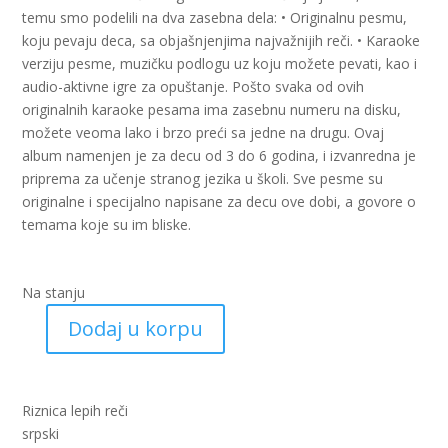
temu smo podelili na dva zasebna dela: • Originalnu pesmu,
koju pevaju deca, sa objašnjenjima najvažnijih reči. • Karaoke
verziju pesme, muzičku podlogu uz koju možete pevati, kao i
audio-aktivne igre za opuštanje. Pošto svaka od ovih
originalnih karaoke pesama ima zasebnu numeru na disku,
možete veoma lako i brzo preći sa jedne na drugu. Ovaj
album namenjen je za decu od 3 do 6 godina, i izvanredna je
priprema za učenje stranog jezika u školi. Sve pesme su
originalne i specijalno napisane za decu ove dobi, a govore o
temama koje su im bliske.
Na stanju
Dodaj u korpu
Španski
kroz
pjesmu
količina
Riznica lepih reči
srpski