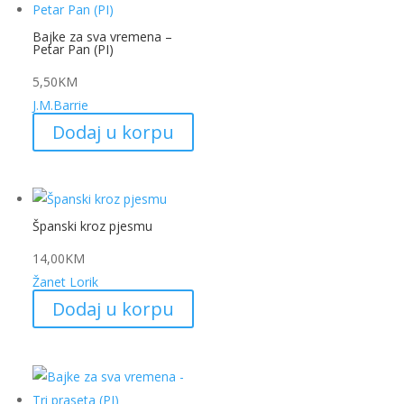
Bajke za sva vremena –
Petar Pan (PI)
5,50
KM
J.M.Barrie
Dodaj u korpu
Španski kroz pjesmu
14,00
KM
Žanet Lorik
Dodaj u korpu