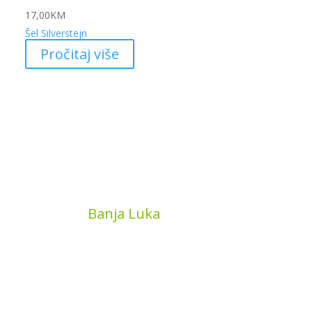
17,00
KM
Šel Silverstejn
Pročitaj više
MyBook
Banja Luka