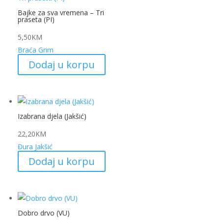
Bajke za sva vremena – Tri
praseta (PI)
5,50
KM
Braća Grim
Dodaj u korpu
Izabrana djela (Jakšić)
22,20
KM
Đura Jakšić
Dodaj u korpu
Dobro drvo (VU)