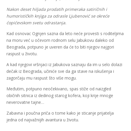
Nakon deset hiljada prodatih primeraka satiričnih i
humorističkih knjiga za odrasle Ljubenović se okreće
ćopićevskom svetu odrastanja.
Kad osnovac Ognjen sazna da leto neće provesti s roditeljima
na moru već u očevom rodnom selu Jabukovu daleko od
Beograda, potpuno je uveren da će to biti njegov najgori
raspust u životu.
A kad njegovi vršnjaci iz Jabukova saznaju da im u selo dolazi
dečak iz Beograda, učiniće sve da ga stave na iskušenja i
zagorčaju mu raspust što više mogu.
Međutim, potpuno neočekivano, spas stiže od naizgled
običnih sitnica iz dedinog starog kofera, koji krije mnoge
neverovatne tajne…
Zabavna i poučna priča o tome kako je sticanje prijatelja
jedna od najvažnijih avantura u životu.