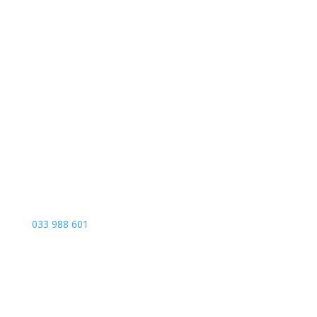
Sarajevo City Centar
Vrbanja 1, Sprat -1
Sarajevo
033 988 601