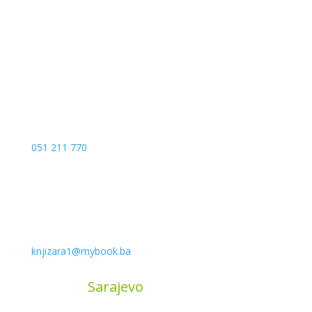
Kojića put 4
78000 Banja Luka
Bosna and Hercegovina
051 211 770
knjizara1@mybook.ba
MyBook
Sarajevo