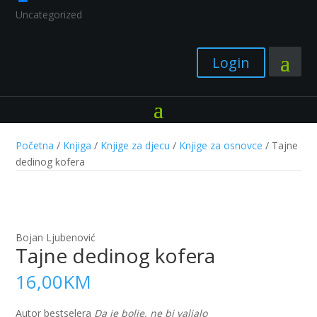
Uncategorized
Login
Početna
/
Knjiga
/
Knjige za djecu
/
Knjige za osnovce
/ Tajne
dedinog kofera
Bojan Ljubenović
Tajne dedinog kofera
16,00
KM
Autor bestselera
Da je bolje, ne bi valjalo