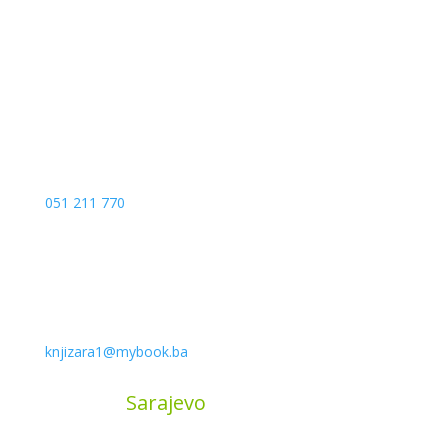
Kojića put 4
78000 Banja Luka
Bosna and Hercegovina
051 211 770
knjizara1@mybook.ba
MyBook
Sarajevo