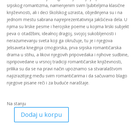
srpskog romantizma, namenjenim svim ljubiteljima klasične
književnosti, ali i deci školskog uzrasta, objedinjena su i na
jednom mestu sabrana najreprezentativnija Jakšićeva dela. U
njima su lirske pesme i herojske poeme u kojima lirski subjekt
peva o otadžbini, idealnoj dragoj, svojoj sukobljenosti i
nerazumevanju sveta koji ga okružuje, tu je i njegova
Jelisaveta kneginja crnogorska, prva srpska romantičarska
drama u stihu, a likovi njegovih pripovedaka i njihove sudbine,
ispripovedane u vrsnoj tradiciji romantičarske književnosti,
prilika su da se na pravi način upoznamo sa stvaralaštvom
najizrazitijeg među svim romantičarima i da sačuvamo blago
njegove pisane reči i za buduće naraštaje.
Na stanju
Dodaj u korpu
Izabrana
djela
(Jakšić)