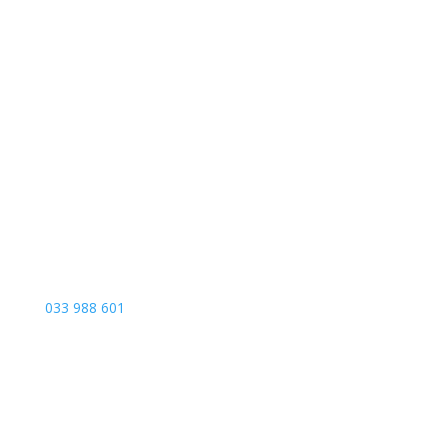
Sarajevo City Centar
Vrbanja 1, Sprat -1
Sarajevo
033 988 601