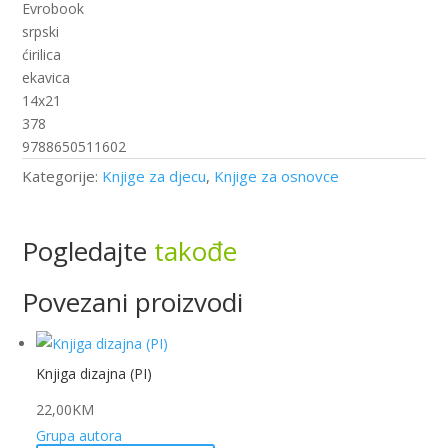
količina
Evrobook
srpski
ćirilica
ekavica
14x21
378
9788650511602
Kategorije:
Knjige za djecu
,
Knjige za osnovce
Pogledajte
takođe
Povezani proizvodi
Knjiga dizajna (PI)
22,00
KM
Grupa autora