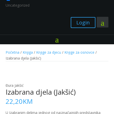
Uncategorized
Login
Početna
/
Knjiga
/
Knjige za djecu
/
Knjige za osnovce
/
Izabrana djela (Jakšić)
Đura Jakšić
Izabrana djela (Jakšić)
22,20
KM
U Izabranim delima jednog od najznačajnijih predstavnika