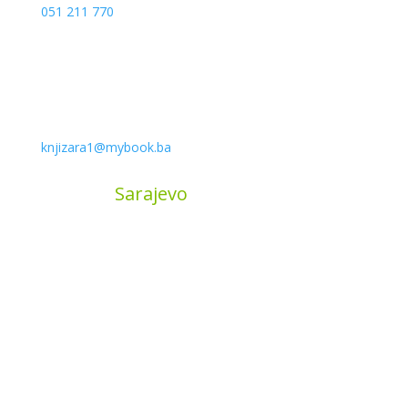
051 211 770
knjizara1@mybook.ba
MyBook
Sarajevo
Sarajevo City Centar
Vrbanja 1, Sprat -1
Sarajevo