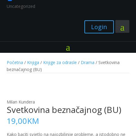
Uncategorized
Login
Početna
/
Knjiga
/
Knjige za odrasle
/
Drama
/ Svetkovina
beznačajnog (BU)
Milan Kundera
Svetkovina beznačajnog (BU)
19,00
KM
Kako baciti svjetlo na najozbiljnije probleme, a istodobno ne