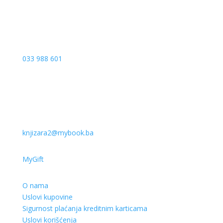
033 988 601
knjizara2@mybook.ba
MyGift
O nama
Uslovi kupovine
Sigurnost plaćanja kreditnim karticama
Uslovi korišćenja