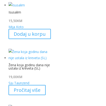
Isusalim
15,50
KM
Mija Koto
Dodaj u korpu
Žena koja godinu dana nije
ustala iz kreveta (SL)
19,00
KM
Sju Taunzend
Pročitaj više