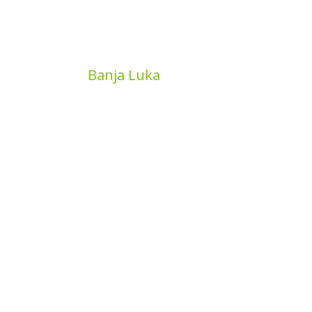
MyBook
Banja Luka
Kojića put 4
78000 Banja Luka
Bosna and Hercegovina