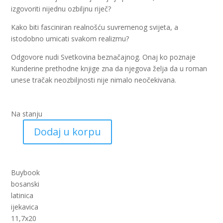
izgovoriti nijednu ozbiljnu riječ?
Kako biti fasciniran realnošću suvremenog svijeta, a
istodobno umicati svakom realizmu?
Odgovore nudi Svetkovina beznačajnog. Onaj ko poznaje
Kunderine prethodne knjige zna da njegova želja da u roman
unese tračak neozbiljnosti nije nimalo neočekivana.
Na stanju
Dodaj u korpu
Svetkovina
beznačajnog
(BU)
količina
Buybook
bosanski
latinica
ijekavica
11,7x20