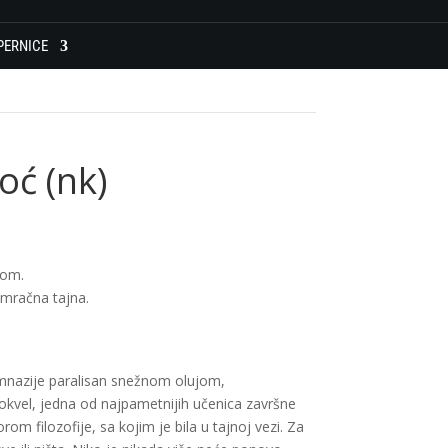
PERNICE
oć (nk)
gom.
 mračna tajna.
imnazije paralisan snežnom olujom,
kvel, jedna od najpametnijih učenica završne
om filozofije, sa kojim je bila u tajnoj vezi. Za