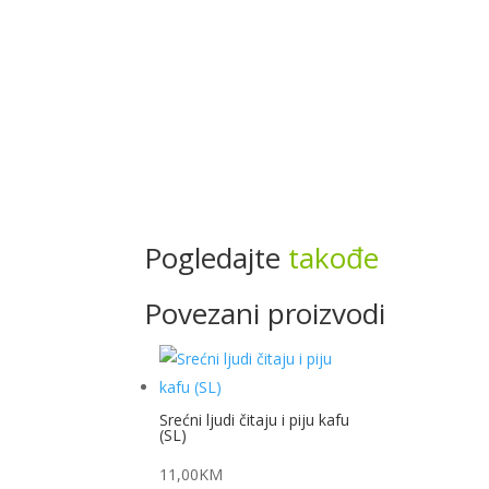
Pogledajte
takođe
Povezani proizvodi
Srećni ljudi čitaju i piju kafu
(SL)
11,00
KM