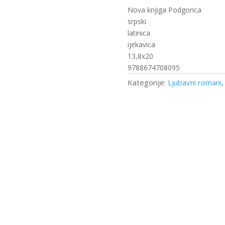
(nk)
Nova knjiga Podgorica
količina
srpski
latinica
ijekavica
13,8x20
9788674708095
Kategorije:
Ljubavni romani