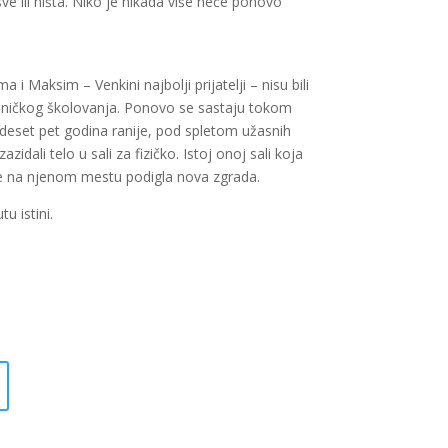
ve ili ništa. Niko je nikada više neće ponovo
i Maksim – Venkini najbolji prijatelji – nisu bili
dničkog školovanja. Ponovo se sastaju tokom
adeset pet godina ranije, pod spletom užasnih
zazidali telo u sali za fizičko. Istoj onoj sali koja
se na njenom mestu podigla nova zgrada.
u istini.