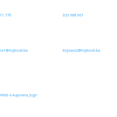
11 770
033 988 601
zara1@mybook.ba
knjizara2@mybook.ba