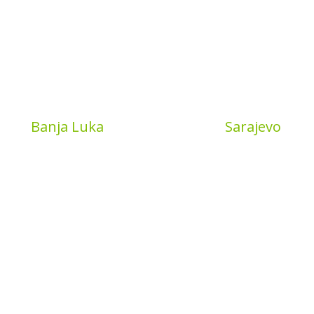
Book
Banja Luka
MyBook
Sarajevo
a put 4
Sarajevo City Centar
 Banja Luka
Vrbanja 1, Sprat -1
a and Hercegovina
Sarajevo