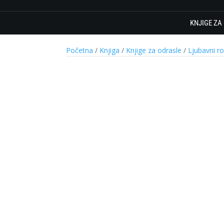
KNJIGE ZA
Početna
/
Knjiga
/
Knjige za odrasle
/
Ljubavni r