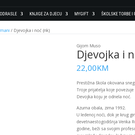
 ODRASLE
KNJIGE ZA DJECU
MYGIFT
ŠKOLSKE TORBE I 
omani
/ Djevojka i noć (nk)
Gijom Muso
Djevojka i n
22,00
KM
Prestižna škola okovana sne
Troje prijatelja koje povezuje
Devojka koju je odnela noć.
Azurna obala, zima 1992.
U ledenoj noći, dok je krug g
devetnaestogodišnja Venka Ro
godine, beži sa svojim profesor