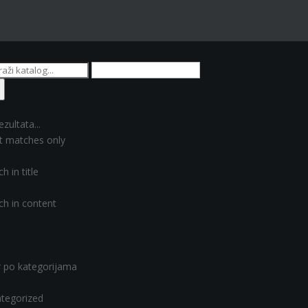
ezultata...
t matches only
h in title
ch in content
er po kategorijama
tegorized