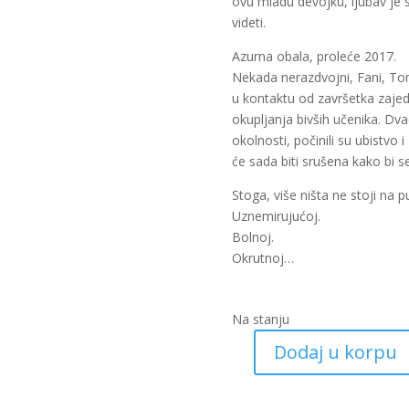
ovu mladu devojku, ljubav je s
videti.
Azurna obala, proleće 2017.
Nekada nerazdvojni, Fani, Toma 
u kontaktu od završetka zaje
okupljanja bivših učenika. Dv
okolnosti, počinili su ubistvo i 
će sada biti srušena kako bi 
Stoga, više ništa ne stoji na put
Uznemirujućoj.
Bolnoj.
Okrutnoj…
Na stanju
Dodaj u korpu
Djevojka
i
noć