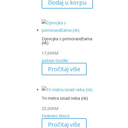
Dodaj u korpu
Djevojka s pomorandžama
(nk)
17,00
KM
Justejn Gorder
Pročitaj više
Tri metra iznad neba (nk)
25,00
KM
Federiko Moća
Pročitaj više