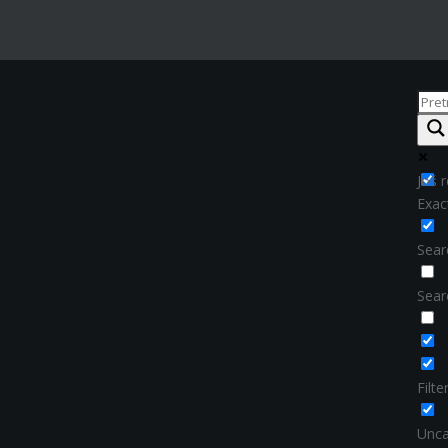
Još r
Exac
Searc
Sear
Filt
Unca