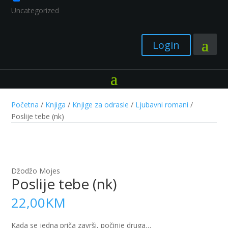
Uncategorized
Login
Početna
/
Knjiga
/
Knjige za odrasle
/
Ljubavni romani
/
Poslije tebe (nk)
Džodžo Mojes
Poslije tebe (nk)
22,00
KM
Kada se jedna priča završi, počinje druga…