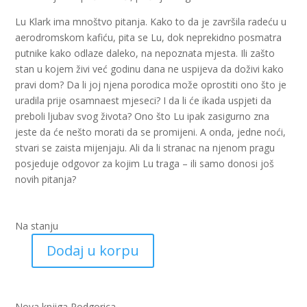
Lu Klark ima mnoštvo pitanja. Kako to da je završila radeću u
aerodromskom kafiću, pita se Lu, dok neprekidno posmatra
putnike kako odlaze daleko, na nepoznata mjesta. Ili zašto
stan u kojem živi već godinu dana ne uspijeva da doživi kako
pravi dom? Da li joj njena porodica može oprostiti ono što je
uradila prije osamnaest mjeseci? I da li će ikada uspjeti da
preboli ljubav svog života? Ono što Lu ipak zasigurno zna
jeste da će nešto morati da se promijeni. A onda, jedne noći,
stvari se zaista mijenjaju. Ali da li stranac na njenom pragu
posjeduje odgovor za kojim Lu traga – ili samo donosi još
novih pitanja?
Na stanju
Dodaj u korpu
Poslije
tebe
(nk)
količina
Nova knjiga Podgorica