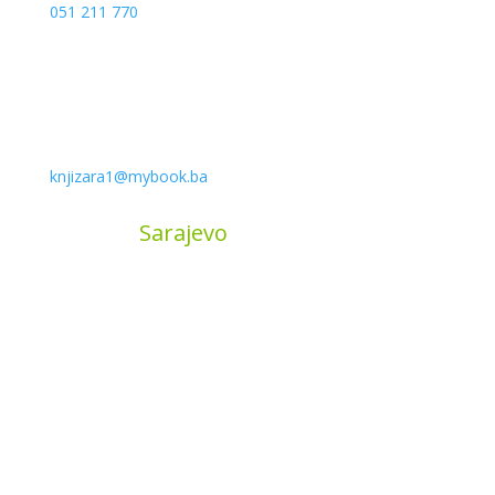
051 211 770
knjizara1@mybook.ba
MyBook
Sarajevo
Sarajevo City Centar
Vrbanja 1, Sprat -1
Sarajevo