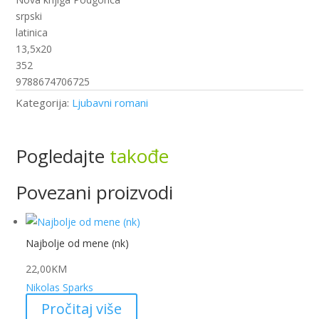
srpski
latinica
13,5x20
352
9788674706725
Kategorija:
Ljubavni romani
Pogledajte
takođe
Povezani proizvodi
Najbolje od mene (nk)
22,00
KM
Nikolas Sparks
Pročitaj više