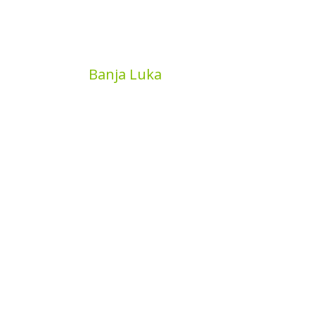
MyBook
Banja Luka
Kojića put 4
78000 Banja Luka
Bosna and Hercegovina