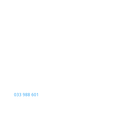
Sarajevo City Centar
Vrbanja 1, Sprat -1
Sarajevo
033 988 601