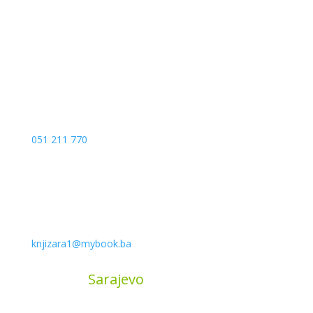
Kojića put 4
78000 Banja Luka
Bosna and Hercegovina
051 211 770
knjizara1@mybook.ba
MyBook
Sarajevo