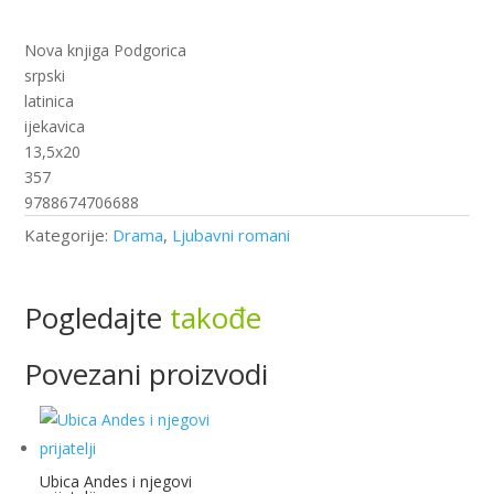
srela
tebe
Nova knjiga Podgorica
(nk)
srpski
količina
latinica
ijekavica
13,5x20
357
9788674706688
Kategorije:
Drama
,
Ljubavni romani
Pogledajte
takođe
Povezani proizvodi
Ubica Andes i njegovi