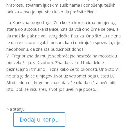
hrabrosti, stvarnim ljudskim sudbinama i donošenju teških
odluka – ovo je uputstvo kako da preživite život.
Lu Klark zna mogo toga. Zna koliko koraka ima od njenog
stana do autobuske stanice. Zna da voli ono čime se bavi, a
da možda ipak ne voli svog dečka Patrika. Ono što Lu ne zna
je da će uskoro izgubiti posao, kao i umirujuću spoznaju, njoj
neophodnu, da zna šta budućnost donosi.
Vil Trejnor zna da mu je saobraćajna nesreća na motociklu
oduzela želju za životom. Zna da sve od tada deluje
beznačajno i tmurno – i zna kako će to okončati. Ono što Vil
ne zna je da će u njegov život uz vatromet boja uleteti Lu.
Ali ni jedno ni drugo ne znaju da više nikada ništa neće biti
isto. Dok se nisu sreli, život još uvek nije počeo…
Na stanju
Dodaj u korpu
Dok
nisam