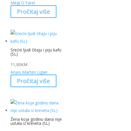
Megi O`Farel
Pročitaj više
Srećni ljudi čitaju i piju kafu
(SL)
11,00
KM
Anjes Marten Ligan
Pročitaj više
Žena koja godinu dana nije
ustala iz kreveta (SL)