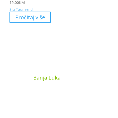
19,00
KM
Sju Taunzend
Pročitaj više
MyBook
Banja Luka