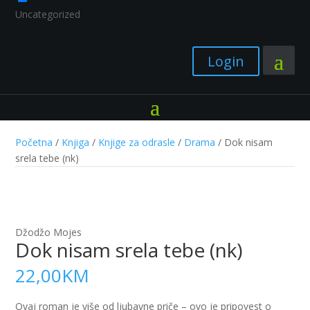
Uncategorized
Login
Početna
/
Knjiga
/
Knjige za odrasle
/
Drama
/ Dok nisam
srela tebe (nk)
Džodžo Mojes
Dok nisam srela tebe (nk)
22,00
KM
Ovaj roman je više od ljubavne priče – ovo je pripovest o