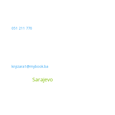
051 211 770
knjizara1@mybook.ba
MyBook
Sarajevo