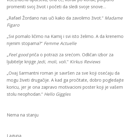
promeniti svoj život i početi da sledi svoje snove…
„Rafael Žordano nas uči kako da zavolimo život.“
Madame
Figaro
„Svi pomalo ličimo na Kamij i svi isto želimo. A da krenemo
njenim stopama?“
Femme Actuelle
„
Feel good
priča o potrazi za srećom. Odličan izbor za
ljubitelje knjige
Jedi, moli, voli.
“
Kirkus Reviews
„Ovaj šarmantni roman je savršen za sve koji osećaju da
mogu živeti drugačije. A kad ga pročitate, dobro pogledajte
koricu, jer je ona zapravo motivacioni poster koji je vašem
stolu neophodan.“
Hello Giggles
Nema na stanju
Laguna