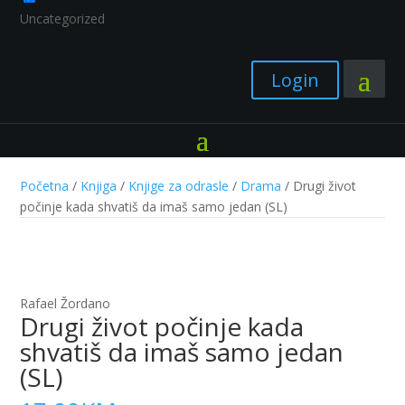
Uncategorized
Login
Početna
/
Knjiga
/
Knjige za odrasle
/
Drama
/ Drugi život
počinje kada shvatiš da imaš samo jedan (SL)
Rafael Žordano
Drugi život počinje kada
shvatiš da imaš samo jedan
(SL)