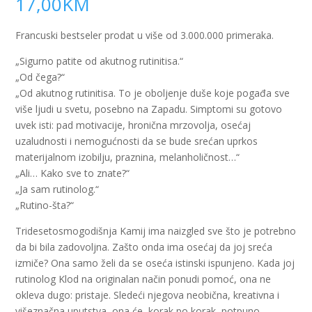
17,00
KM
Francuski bestseler prodat u više od 3.000.000 primeraka.
„Sigurno patite od akutnog rutinitisa.“
„Od čega?“
„Od akutnog rutinitisa. To je oboljenje duše koje pogađa sve
više ljudi u svetu, posebno na Zapadu. Simptomi su gotovo
uvek isti: pad motivacije, hronična mrzovolja, osećaj
uzaludnosti i nemogućnosti da se bude srećan uprkos
materijalnom izobilju, praznina, melanholičnost…“
„Ali… Kako sve to znate?“
„Ja sam rutinolog.“
„Rutino-šta?“
Tridesetosmogodišnja Kamij ima naizgled sve što je potrebno
da bi bila zadovoljna. Zašto onda ima osećaj da joj sreća
izmiče? Ona samo želi da se oseća istinski ispunjeno. Kada joj
rutinolog Klod na originalan način ponudi pomoć, ona ne
okleva dugo: pristaje. Sledeći njegova neobična, kreativna i
višeznačna uputstva, ona će, korak po korak, potpuno