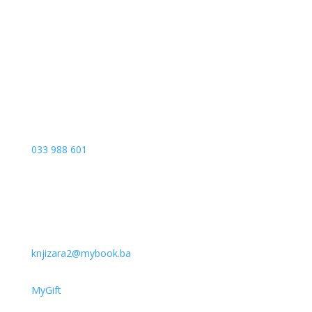
Sarajevo City Centar
Vrbanja 1, Sprat -1
Sarajevo
033 988 601
knjizara2@mybook.ba
MyGift