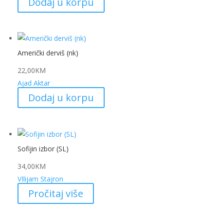
Dodaj u korpu
Američki derviš (nk)
22,00
KM
Ajad Aktar
Dodaj u korpu
Sofijin izbor (SL)
34,00
KM
VIlijam Stajron
Pročitaj više