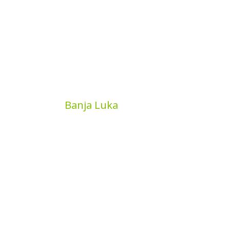
MyBook
Banja Luka
Kojića put 4
78000 Banja Luka
Bosna and Hercegovina