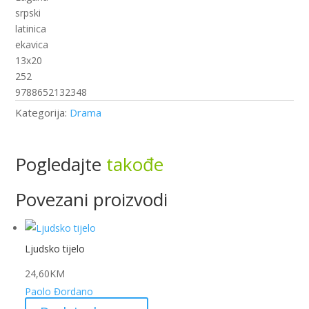
srpski
latinica
ekavica
13x20
252
9788652132348
Kategorija:
Drama
Pogledajte
takođe
Povezani proizvodi
Ljudsko tijelo
24,60
KM
Paolo Đordano