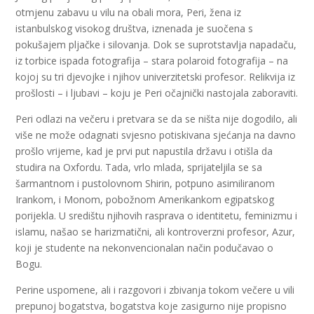
otmjenu zabavu u vilu na obali mora, Peri, žena iz
istanbulskog visokog društva, iznenada je suočena s
pokušajem pljačke i silovanja. Dok se suprotstavlja napadaču,
iz torbice ispada fotografija – stara polaroid fotografija – na
kojoj su tri djevojke i njihov univerzitetski profesor. Relikvija iz
prošlosti – i ljubavi – koju je Peri očajnički nastojala zaboraviti.
Peri odlazi na večeru i pretvara se da se ništa nije dogodilo, ali
više ne može odagnati svjesno potiskivana sjećanja na davno
prošlo vrijeme, kad je prvi put napustila državu i otišla da
studira na Oxfordu. Tada, vrlo mlada, sprijateljila se sa
šarmantnom i pustolovnom Shirin, potpuno asimiliranom
Irankom, i Monom, pobožnom Amerikankom egipatskog
porijekla. U središtu njihovih rasprava o identitetu, feminizmu i
islamu, našao se harizmatični, ali kontroverzni profesor, Azur,
koji je studente na nekonvencionalan način podučavao o
Bogu.
Perine uspomene, ali i razgovori i zbivanja tokom večere u vili
prepunoj bogatstva, bogatstva koje zasigurno nije propisno