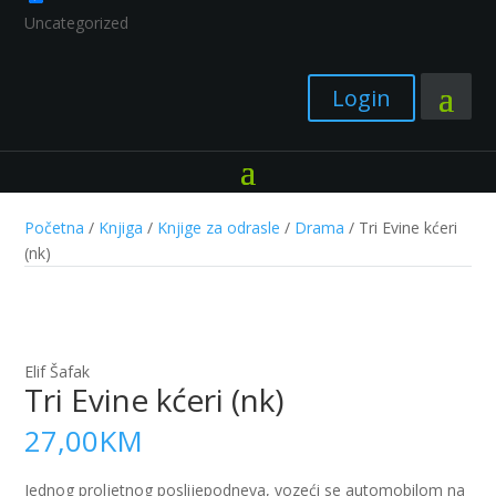
Uncategorized
Login
Početna
/
Knjiga
/
Knjige za odrasle
/
Drama
/ Tri Evine kćeri
(nk)
Elif Šafak
Tri Evine kćeri (nk)
27,00
KM
Jednog proljetnog poslijepodneva, vozeći se automobilom na