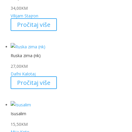
34,00
KM
VIlijam Stajron
Pročitaj više
Ruska zima (nk)
27,00
KM
Dafni Kalotaj
Pročitaj više
Isusalim
15,50
KM
Mija Koto