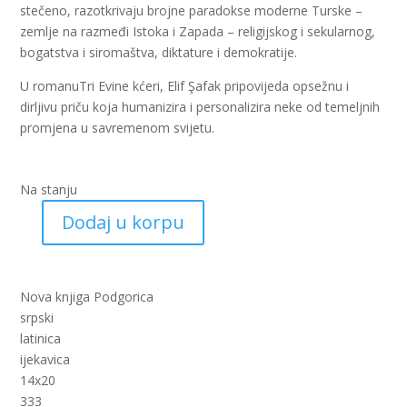
stečeno, razotkrivaju brojne paradokse moderne Turske –
zemlje na razmeđi Istoka i Zapada – religijskog i sekularnog,
bogatstva i siromaštva, diktature i demokratije.
U romanuTri Evine kćeri, Elif Şafak pripovijeda opsežnu i
dirljivu priču koja humanizira i personalizira neke od temeljnih
promjena u savremenom svijetu.
Na stanju
Dodaj u korpu
Tri
Evine
kćeri
(nk)
Nova knjiga Podgorica
količina
srpski
latinica
ijekavica
14x20
333