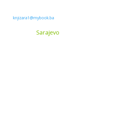
knjizara1@mybook.ba
MyBook
Sarajevo
Sarajevo City Centar
Vrbanja 1, Sprat -1
Sarajevo