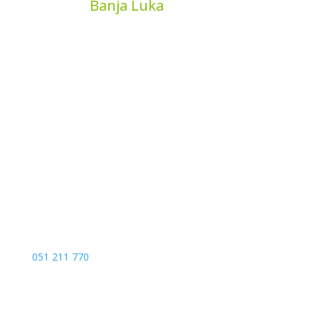
MyBook
Banja Luka
Kojića put 4
78000 Banja Luka
Bosna and Hercegovina
051 211 770