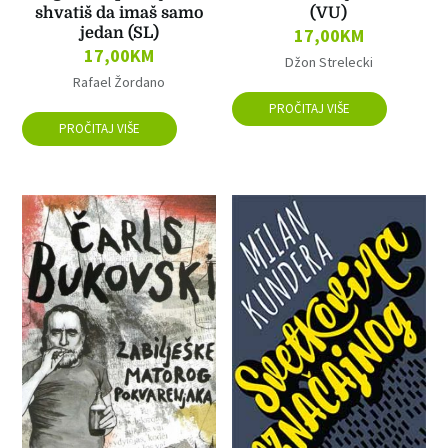
shvatiš da imaš samo
(VU)
jedan (SL)
17,00
KM
17,00
KM
Džon Strelecki
Rafael Žordano
PROČITAJ VIŠE
PROČITAJ VIŠE