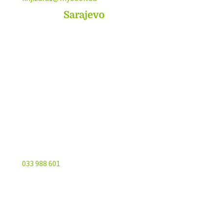
MyBook
Sarajevo
Sarajevo City Centar
Vrbanja 1, Sprat -1
Sarajevo
033 988 601