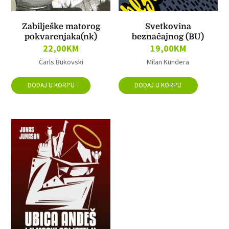
Zabilješke matorog
Svetkovina
pokvarenjaka(nk)
beznačajnog (BU)
22,00
KM
19,00
KM
Čarls Bukovski
Milan Kundera
DODAJ U KORPU
DODAJ U KORPU