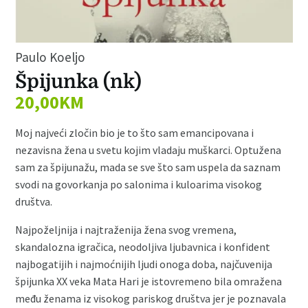
Paulo Koeljo
Špijunka (nk)
20,00
KM
Moj najveći zločin bio je to što sam emancipovana i
nezavisna žena u svetu kojim vladaju muškarci. Optužena
sam za špijunažu, mada se sve što sam uspela da saznam
svodi na govorkanja po salonima i kuloarima visokog
društva.
Najpoželjnija i najtraženija žena svog vremena,
skandalozna igračica, neodoljiva ljubavnica i konfident
najbogatijih i najmoćnijih ljudi onoga doba, najčuvenija
špijunka XX veka Mata Hari je istovremeno bila omražena
među ženama iz visokog pariskog društva jer je poznavala