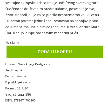
sve tajne evropske aristokratije uoči Prvog svetskog rata.
Suočena sa društvenim predrasudama, posvetila je svoj
život slobodi, ali je za to platila nesrazmerno veliku cenu.
Izuzetan portret jedne žene, zasnovan na neobjavljenim
dokumentima i istinitim događajima. Kroz avanture Mate
Hari Koeljo je ispričao sasvim modernu priču.
Na stanju
Špijunka
DODAJ U KORPU
(nk)
količina
Nova knjiga Podgorica
srpski
latinica
ijekavica
13,5x20
286
9788674706800