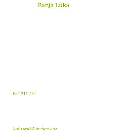
MyBook
Banja Luka
Kojića put 4
78000 Banja Luka
Bosna and Hercegovina
051 211 770
knjizara1@mybook.ba