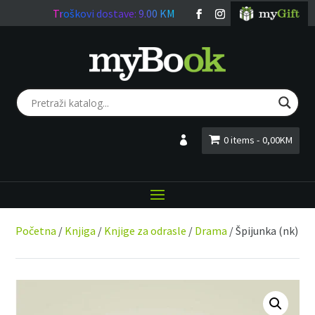
Troškovi dostave: 9.00 KM
0 items
0,00KM
LOGIN
Početna
/
Knjiga
/
Knjige za odrasle
/
Drama
/ Špijunka (nk)