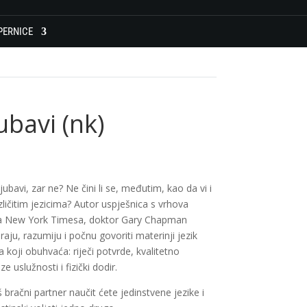
PERNICE
jubavi (nk)
jubavi, zar ne? Ne čini li se, međutim, kao da vi i
zličitim jezicima? Autor uspješnica s vrhova
jiga New York Timesa, doktor Gary Chapman
aju, razumiju i počnu govoriti materinji jezik
 koji obuhvaća: riječi potvrde, kvalitetno
e uslužnosti i fizički dodir.
aš bračni partner naučit ćete jedinstvene jezike i