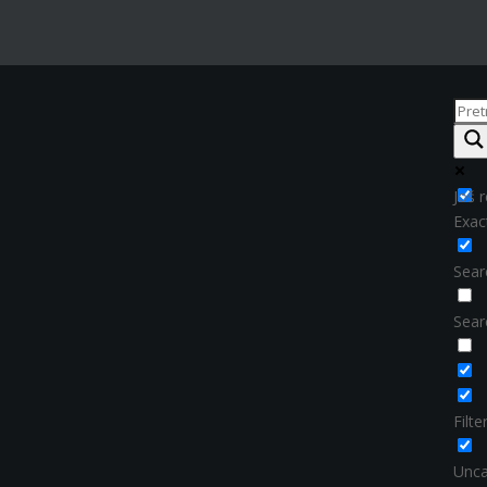
Još r
Exac
Searc
Sear
Filt
Unca