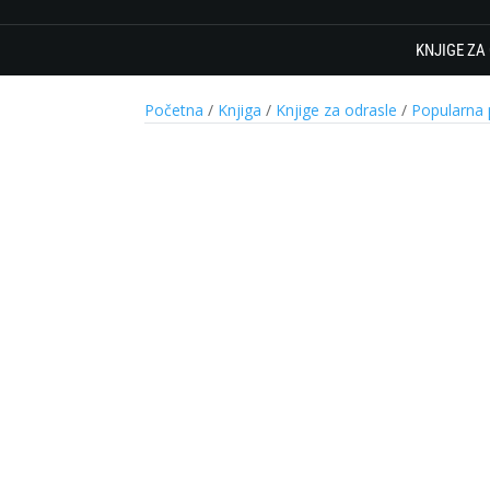
KNJIGE ZA
Početna
/
Knjiga
/
Knjige za odrasle
/
Popularna 