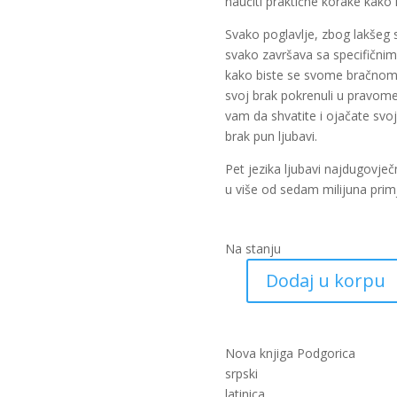
naučiti praktične korake kako i
Svako poglavlje, zbog lakšeg s
svako završava sa specifični
kako biste se svome bračnom p
svoj brak pokrenuli u pravome
vam da shvatite i ojačate svoj
brak pun ljubavi.
Pet jezika ljubavi najdugovje
u više od sedam milijuna primj
Na stanju
Dodaj u korpu
Pet
jezika
ljubavi
(nk)
Nova knjiga Podgorica
količina
srpski
latinica