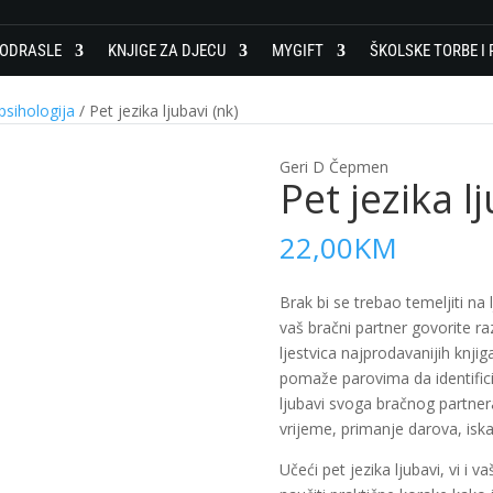
 ODRASLE
KNJIGE ZA DJECU
MYGIFT
ŠKOLSKE TORBE I 
psihologija
/ Pet jezika ljubavi (nk)
Geri D Čepmen
Pet jezika l
22,00
KM
Brak bi se trebao temeljiti na l
vaš bračni partner govorite ra
ljestvica najprodavanijih kn
pomaže parovima da identificir
ljubavi svoga bračnog partnera
vrijeme, primanje darova, iskaz
Učeći pet jezika ljubavi, vi i v