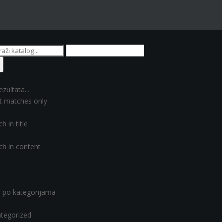
ezultata...
t matches only
h in title
ch in content
er po kategorijama
tegorized