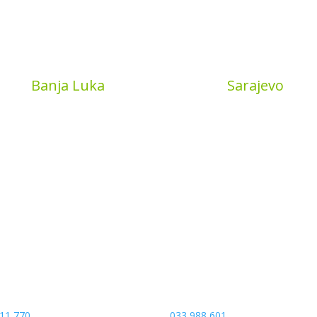
Book
Banja Luka
MyBook
Sarajevo
a put 4
Sarajevo City Centar
 Banja Luka
Vrbanja 1, Sprat -1
a and Hercegovina
Sarajevo
11 770
033 988 601