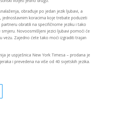
stinski voljeti jedno drugo.
nalaženja, obrađuje po jedan jezik ljubavi, a
m, jednostavnim koracima koje trebate poduzeti
artneru obratili na specifičnome jeziku i tako
 smjeru. Novoosmišljeni jezici ljubavi pomoći će
u vezu. Zajedno ćete tako moći izgraditi trajan
čnija je uspješnica New York Timesa – prodana je
eraka i prevedena na više od 40 svjetskih jezika.