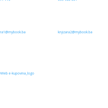
zara1@mybook.ba
knjizara2@mybook.ba