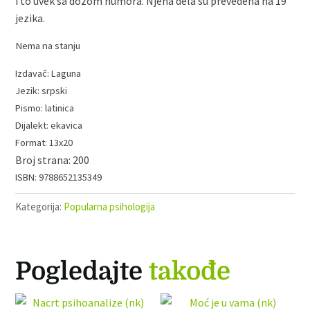
i to uvek sa dozom humora. Njena dela su prevedena na 19
jezika.
Nema na stanju
Laguna
srpski
latinica
ekavica
13x20
200
9788652135349
Kategorija:
Popularna psihologija
Pogledajte
takođe