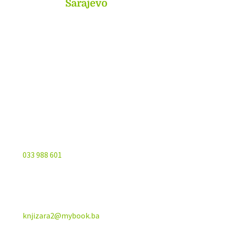
MyBook
Sarajevo
Sarajevo City Centar
Vrbanja 1, Sprat -1
Sarajevo
033 988 601
knjizara2@mybook.ba