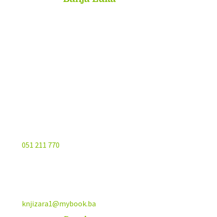
Kojića put 4
78000 Banja Luka
Bosna and Hercegovina
051 211 770
knjizara1@mybook.ba