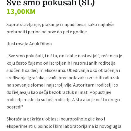
Sve smo pokušali (SL)
13,00
KM
Suprotstavljanje, plakanje i napadi besa: kako najlakše
prebroditi period od prve do pete godine.
Ilustrovala Anuk Diboa
„Sve smo pokušali, i ništa, on i dalje nastavlja!“, rečenica je
koju često čujemo od iscrpljenih i razoružanih roditelja
suočenih sa dečjim ekscesima. Ubeđivanja oko oblačenja i
sređivanja igračaka, svađe pred polazak u vrtić ili odlazak
na spavanje slome i najstrpljivije. Autoritarni roditelji to
doživljavaju kao dečji bezobrazluk ili inat. Popustljivi
roditelji misle da su loši roditelji. A šta ako je nešto drugo
posredi?
Skorašnja otkrića u oblasti neuropsihologije kao i
eksperimenti u psihološkim laboratorijama iz novog ugla