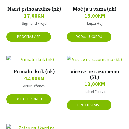
Nacrt psihoanalize (nk)
Moć je u vama (nk)
17,00
KM
19,00
KM
Sigmund Frojd
Lujza Hej
PROČITAJ VIŠE
DODAJ U KORPU
Primalni krik (nk)
Više se ne razumemo
42,00
KM
(SL)
13,00
KM
Artur Džanov
Izabel Fijioza
DODAJ U KORPU
PROČITAJ VIŠE