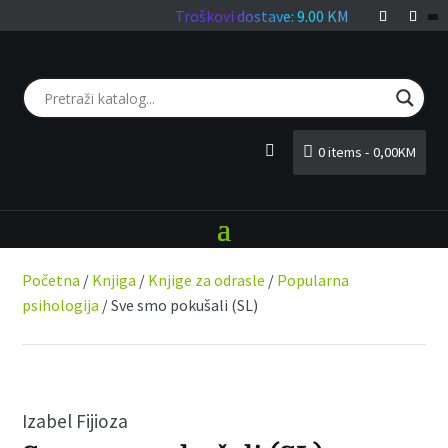
Troškovi dostave: 9.00 KM
0 items
0,00KM
LOGIN
Početna
/
Knjiga
/
Knjige za odrasle
/
Popularna
psihologija
/ Sve smo pokušali (SL)
Izabel Fijioza