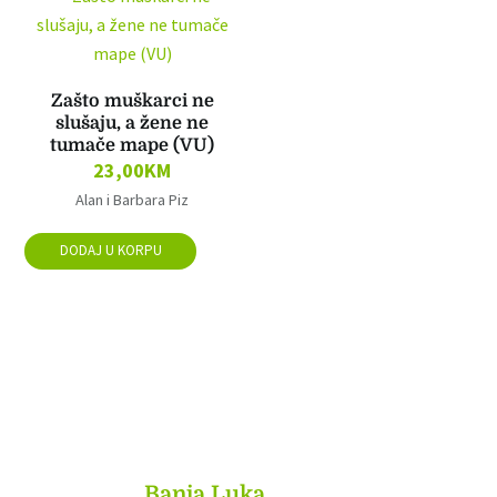
Zašto muškarci ne
slušaju, a žene ne
tumače mape (VU)
23,00
KM
Alan i Barbara Piz
DODAJ U KORPU
MyBook
Banja Luka