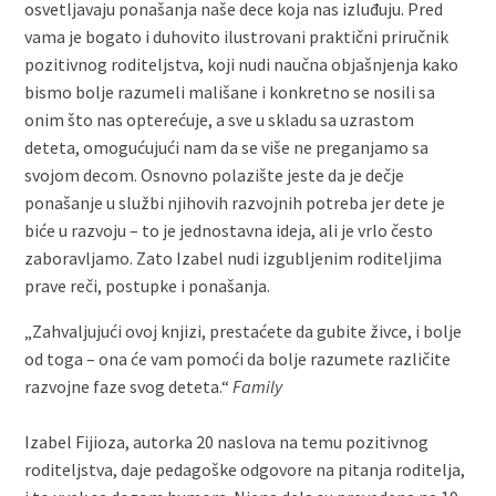
osvetljavaju ponašanja naše dece koja nas izluđuju. Pred
vama je bogato i duhovito ilustrovani praktični priručnik
pozitivnog roditeljstva, koji nudi naučna objašnjenja kako
bismo bolje razumeli mališane i konkretno se nosili sa
onim što nas opterećuje, a sve u skladu sa uzrastom
deteta, omogućujući nam da se više ne preganjamo sa
svojom decom. Osnovno polazište jeste da je dečje
ponašanje u službi njihovih razvojnih potreba jer dete je
biće u razvoju – to je jednostavna ideja, ali je vrlo često
zaboravljamo. Zato Izabel nudi izgubljenim roditeljima
prave reči, postupke i ponašanja.
„Zahvaljujući ovoj knjizi, prestaćete da gubite živce, i bolje
od toga – ona će vam pomoći da bolje razumete različite
razvojne faze svog deteta.“
Family
Izabel Fijioza, autorka 20 naslova na temu pozitivnog
roditeljstva, daje pedagoške odgovore na pitanja roditelja,