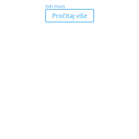
Erih From
Pročitaj više
My
Kojić
78000
Bosn