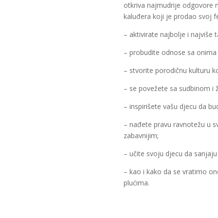
otkriva najmudrije odgovore n
kaluđera koji je prodao svoj f
– aktivirate najbolje i najviše 
– probudite odnose sa onima k
– stvorite porodičnu kulturu koj
– se povežete sa sudbinom i ži
– inspirišete vašu djecu da bu
– nađete pravu ravnotežu u svo
zabavnijim;
– učite svoju djecu da sanjaju
– kao i kako da se vratimo on
plućima.