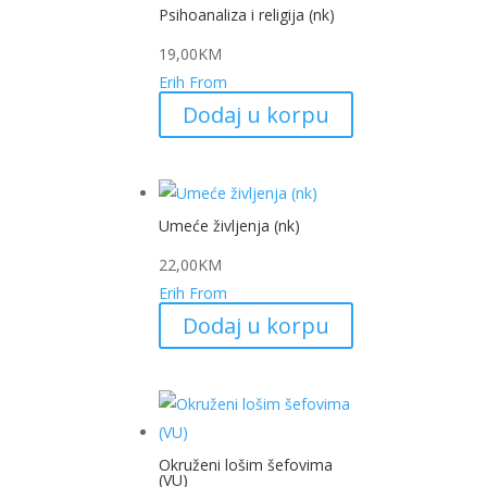
Psihoanaliza i religija (nk)
19,00
KM
Erih From
Dodaj u korpu
Umeće življenja (nk)
22,00
KM
Erih From
Dodaj u korpu
Okruženi lošim šefovima
(VU)