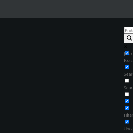
Još r
Exac
Searc
Sear
Filt
Unca