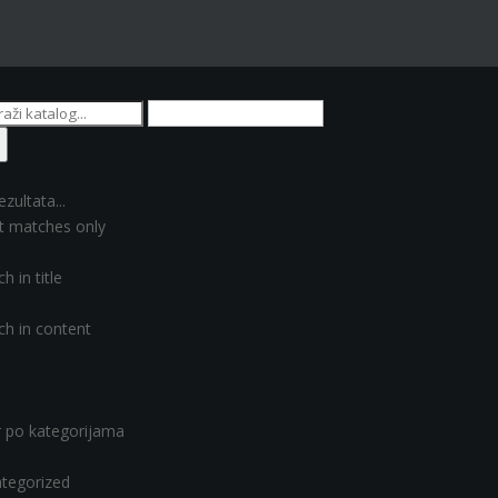
ezultata...
t matches only
h in title
ch in content
er po kategorijama
tegorized