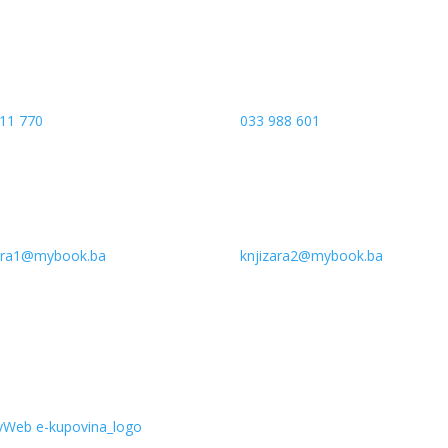
11 770
033 988 601
zara1@mybook.ba
knjizara2@mybook.ba