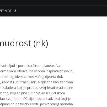
PERNICE
mudrost (nk)
živote ljudi i porodica širom planete. Na
arma vam otkriva, na veoma inspirativan način,
prirodnog liderstva kod vašeg djeteta dok
, radost i unutrašnji mir. Napisana kao zabavna i
 kaluđera koji je prodao svoj ferari prati stalne
ntla, koji se prvi put pojavio u svjetskom
ao svoj ferari. Džulijan, izvrsni advokat koji je
 potpuno se posvetio životu posvećenog monaha,