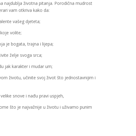
a najdublja životna pitanja. Porodična mudrost
erari vam otkriva kako da:
talente vašeg djeteta;
oje volite;
a je bogata, trajna i lijepa;
vite želje svoga srca;
du jak karakter i mudar um;
m životu, učinite svoj život što jednostavnijim i
 velike snove i nađu pravi uspjeh,
ome što je najvažnije u životu i uživamo punim