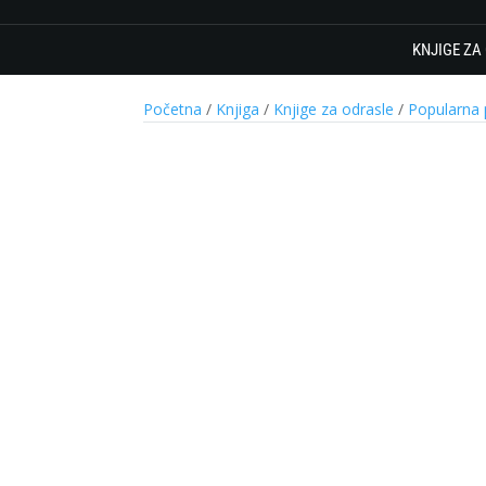
KNJIGE ZA
Početna
/
Knjiga
/
Knjige za odrasle
/
Popularna 