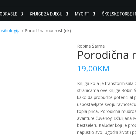
 ODRASLE
KNJIGE ZA DJECU
MYGIFT
ŠKOLSKE TORBE I 
psihologija
/ Porodična mudrost (nk)
Robina Šarma
Porodična 
19,00
KM
Knjiga koja je transformisala 
stranicama ove knjige Robin Š
kako da probudite potencijal 
uspostavljate svoju ravnotežu
topla priča, Porodična mudrost
avanture čuvenog Džulijana Me
bestseleru Kaluđer koji je prod
napustio svoj ugodni život i