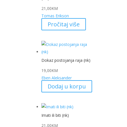
21,00
KM
Tomas Erikson
Pročitaj više
Dokaz postojanja raja (nk)
19,00
KM
Eben Aleksander
Dodaj u korpu
Imati ili biti (nk)
21,00
KM