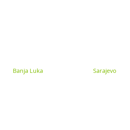
Book
Banja Luka
MyBook
Sarajevo
a put 4
Sarajevo City Centar
 Banja Luka
Vrbanja 1, Sprat -1
a and Hercegovina
Sarajevo