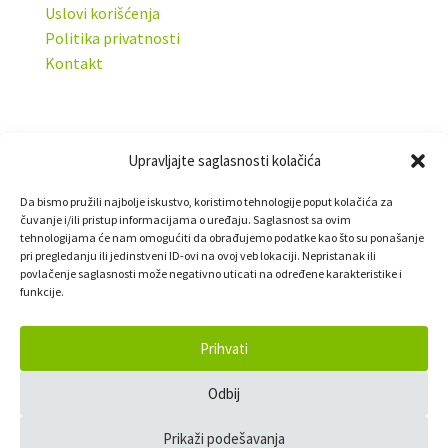
Uslovi korišćenja
Politika privatnosti
Kontakt
Copyright © MyBook 2022
Upravljajte saglasnosti kolačića
Da bismo pružili najbolje iskustvo, koristimo tehnologije poput kolačića za
čuvanje i/ili pristup informacijama o uređaju. Saglasnost sa ovim
tehnologijama će nam omogućiti da obrađujemo podatke kao što su ponašanje
pri pregledanju ili jedinstveni ID-ovi na ovoj veb lokaciji. Nepristanak ili
povlačenje saglasnosti može negativno uticati na određene karakteristike i
funkcije.
Prihvati
Odbij
Prikaži podešavanja