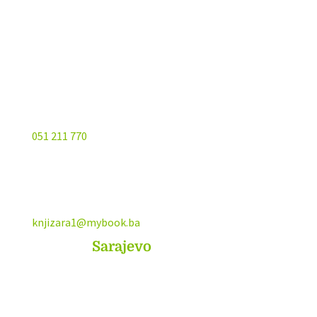
Kojića put 4
78000 Banja Luka
Bosna and Hercegovina
051 211 770
knjizara1@mybook.ba
MyBook
Sarajevo