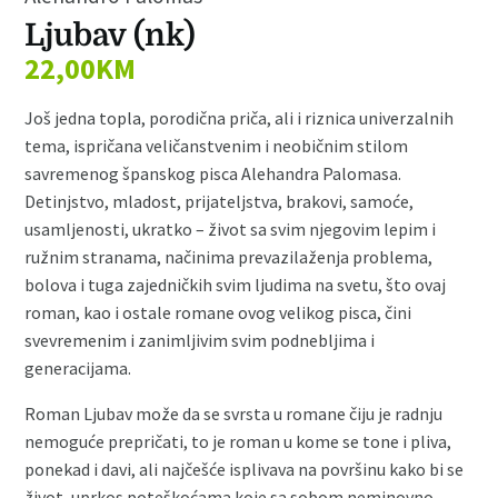
Ljubav (nk)
22,00
KM
Još jedna topla, porodična priča, ali i riznica univerzalnih
tema, ispričana veličanstvenim i neobičnim stilom
savremenog španskog pisca Alehandra Palomasa.
Detinjstvo, mladost, prijateljstva, brakovi, samoće,
usamljenosti, ukratko – život sa svim njegovim lepim i
ružnim stranama, načinima prevazilaženja problema,
bolova i tuga zajedničkih svim ljudima na svetu, što ovaj
roman, kao i ostale romane ovog velikog pisca, čini
svevremenim i zanimljivim svim podnebljima i
generacijama.
Roman Ljubav može da se svrsta u romane čiju je radnju
nemoguće prepričati, to je roman u kome se tone i pliva,
ponekad i davi, ali najčešće isplivava na površinu kako bi se
život, uprkos poteškoćama koje sa sobom neminovno