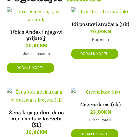
Idi postavi stražara (nk)
20,00
KM
Ubica Andes i njegovi
prijatelji
Harper Li
20,00
KM
Junas Junason
DODAJ U KORPU
DODAJ U KORPU
Crvenokosa (nk)
28,00
KM
Žena koja godinu dana
nije ustala iz kreveta
Orhan Pamuk
(SL)
19,00
KM
DODAJ U KORPU