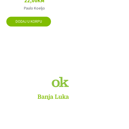
22,00
KM
Paulo Koeljo
DODAJ U KORPU
MyBook
Banja Luka