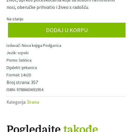
nosi, oberučke prihvatio i živeo s radošću.
Na stanju
Ljubav
DODAJ U KORPU
(nk)
količina
Nova knjiga Podgorica
srpski
latinica
ijekavica
14x20
357
9788663692954
Kategorija:
Drama
Pogledajte
takođe