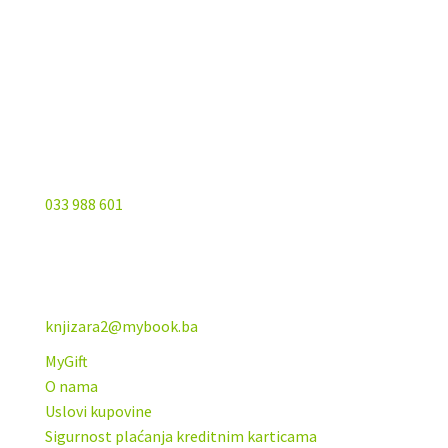
Sarajevo City Centar
Vrbanja 1, Sprat -1
Sarajevo
033 988 601
knjizara2@mybook.ba
MyGift
O nama
Uslovi kupovine
Sigurnost plaćanja kreditnim karticama