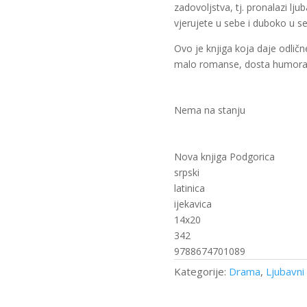
zadovoljstva, tj. pronalazi lj
vjerujete u sebe i duboko u seb
Ovo je knjiga koja daje odličn
malo romanse, dosta humora i
Nema na stanju
Nova knjiga Podgorica
srpski
latinica
ijekavica
14x20
342
9788674701089
Kategorije:
Drama
,
Ljubavni