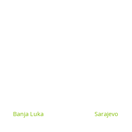
Book
Banja Luka
MyBook
Sarajevo