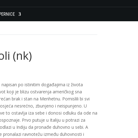
PERNICE
oli (nk)
je napisan po istinitim događajima iz života
život koji je blizu ostvarenja američkog sna
rećan brak i stan na Menhetnu. Pomislili bi svi
se osjeća nesrećno, zbunjeno i neispunjeno. U
ve to ostavlja iza sebe i donosi odluku da ode na
spoznaje. Prvo putuje u Italiju u potrazi za
odlazi u Indiju da pronađe duhovno u sebi. A
e pronalazi ravnotežu između duhovnosti i