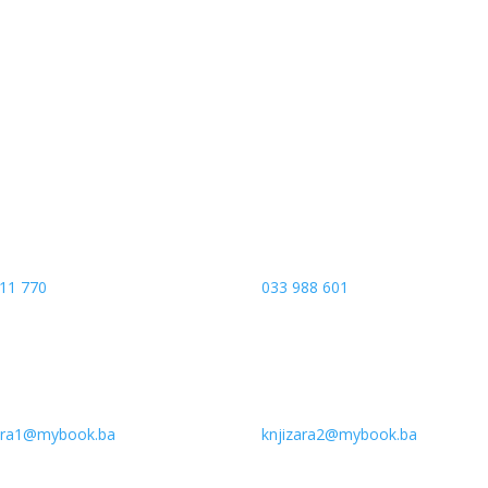
a put 4
Sarajevo City Centar
 Banja Luka
Vrbanja 1, Sprat -1
a and Hercegovina
Sarajevo
11 770
033 988 601
zara1@mybook.ba
knjizara2@mybook.ba