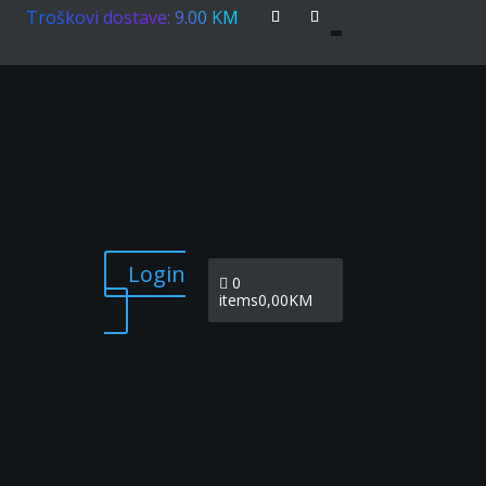
Troškovi dostave: 9.00 KM
Login
0
items
0,00KM