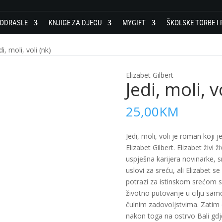
 ODRASLE
KNJIGE ZA DJECU
MYGIFT
ŠKOLSKE TORBE I 
di, moli, voli (nk)
Elizabet Gilbert
Jedi, moli, v
25,00
KM
Jedi, moli, voli je roman koji 
Elizabet Gilbert. Elizabet živi 
uspješna karijera novinarke, s
uslovi za sreću, ali Elizabet 
potrazi za istinskom srećom s
životno putovanje u cilju samo
čulnim zadovoljstvima. Zatim 
nakon toga na ostrvo Bali gdj