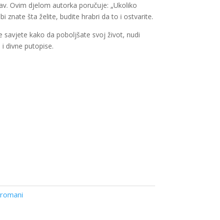
ubav. Ovim djelom autorka poručuje: „Ukoliko
i znate šta želite, budite hrabri da to i ostvarite.
e savjete kako da poboljšate svoj život, nudi
 divne putopise.
 romani