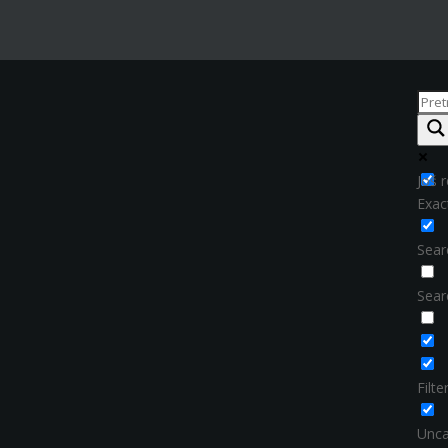
Još r
Exac
Searc
Sear
Filt
Unca