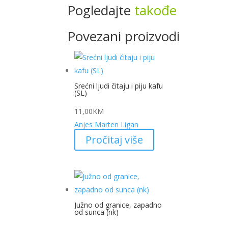
Pogledajte
takođe
Povezani proizvodi
Srećni ljudi čitaju i piju kafu
(SL)
11,00
KM
Anjes Marten Ligan
Pročitaj više
Južno od granice, zapadno
od sunca (nk)