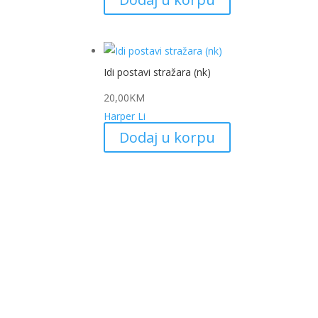
Idi postavi stražara (nk)
20,00
KM
Harper Li
Dodaj u korpu
My