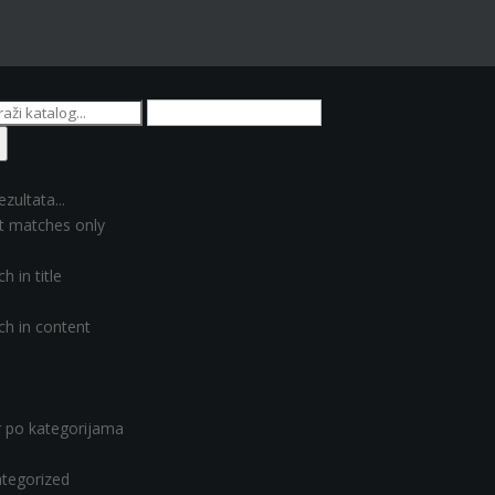
ezultata...
t matches only
h in title
ch in content
er po kategorijama
tegorized