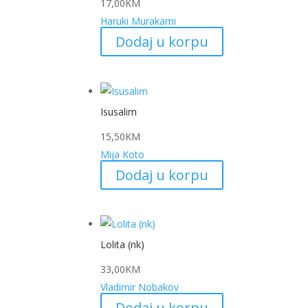
17,00
KM
Haruki Murakami
Dodaj u korpu
Isusalim
15,50
KM
Mija Koto
Dodaj u korpu
Lolita (nk)
33,00
KM
Vladimir Nobakov
Dodaj u korpu