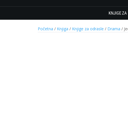
KNJIGE ZA
Početna
/
Knjiga
/
Knjige za odrasle
/
Drama
/ Je