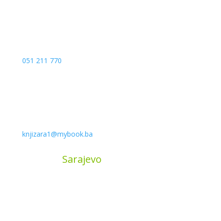
051 211 770
knjizara1@mybook.ba
MyBook
Sarajevo