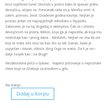
kroz svjetlosni tunel. Skočivši u jezero kako bi spasao jednu
devojčicu, utopio se. Prestanak rada srca, klinička smrt. A
zatim, ponovo, život. Dvadeset godina kasnije, Nejtan je
postao jedan od najuspješnijih advokata u Njujorku.
Zaboravio je na taj događaj iz detinjstva. Čak se i oženio,
devojčicom sa jezera. Melori, koja ga je napustila, ali koja mu
nedostaje kao i prvog dana… Međutim, Nejtan ne zna da oni
koji se vrate više nisu isti kao što su bili. Danas, kada je
uspješan i slavan, otkriće zbog čega se vratio. Da li je on i
dalje čovjek kao i svi drugi?
Nezaboravna priča o ljubavi… Napeto putovanje u nepoznate
sfere koje se iščekuje sa knedlom u grlu.
Na stanju
Dodaj u korpu
Zato
što
te