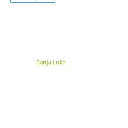
MyBook
Banja Luka
Kojića put 4
78000 Banja Luka
Bosna and Hercegovina