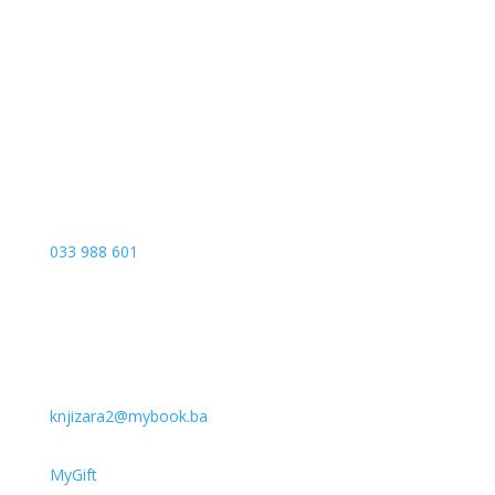
Sarajevo City Centar
Vrbanja 1, Sprat -1
Sarajevo
033 988 601
knjizara2@mybook.ba
MyGift