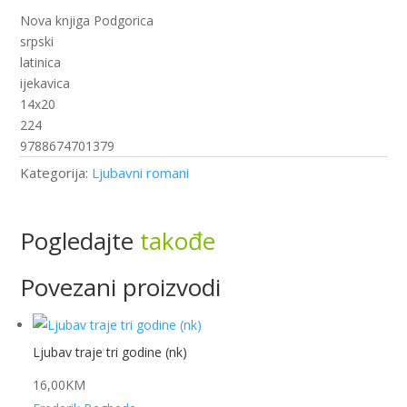
volim
Nova knjiga Podgorica
(nk)
srpski
količina
latinica
ijekavica
14x20
224
9788674701379
Kategorija:
Ljubavni romani
Pogledajte
takođe
Povezani proizvodi
Ljubav traje tri godine (nk)
16,00
KM