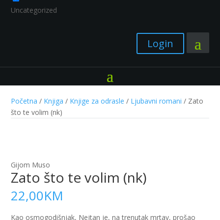
Uncategorized
Login
Početna
/
Knjiga
/
Knjige za odrasle
/
Ljubavni romani
/ Zato
što te volim (nk)
Gijom Muso
Zato što te volim (nk)
22,00
KM
Kao osmogodišnjak, Nejtan je, na trenutak mrtav, prošao