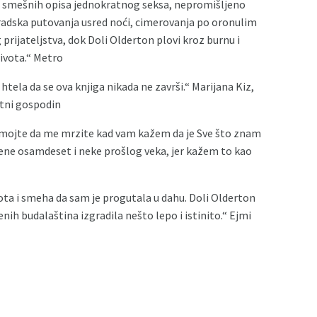
o smešnih opisa jednokratnog seksa, nepromišljeno
radska putovanja usred noći, cimerovanja po oronulim
prijateljstva, dok Doli Olderton plovi kroz burnu i
života.“ Metro
htela da se ova knjiga nikada ne završi.“ Marijana Kiz,
tni gospodin
Nemojte da me mrzite kad vam kažem da je Sve što znam
ođene osamdeset i neke prošlog veka, jer kažem to kao
ota i smeha da sam je progutala u dahu. Doli Olderton
nih budalaština izgradila nešto lepo i istinito.“ Ejmi