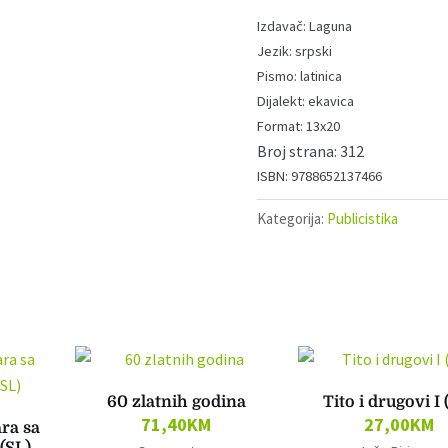
Laguna
srpski
latinica
ekavica
13x20
312
9788652137466
Kategorija:
Publicistika
60 zlatnih godina
Tito i drugovi I 
71,40
KM
27,00
KM
ra sa