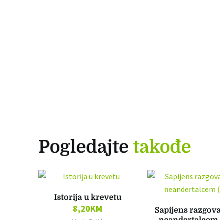
Pogledajte
takođe
Istorija u krevetu
8,20
KM
Sapijens razgova