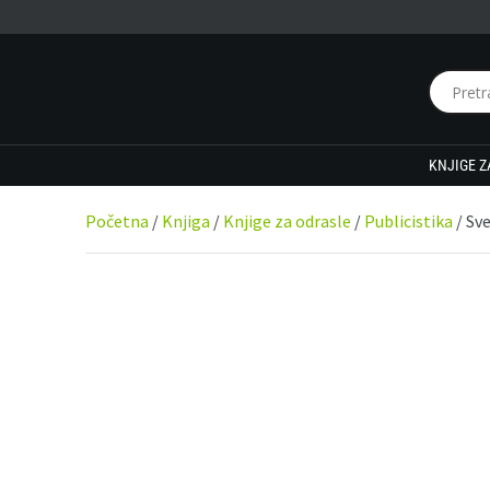
KNJIGE Z
Početna
/
Knjiga
/
Knjige za odrasle
/
Publicistika
/ Sve