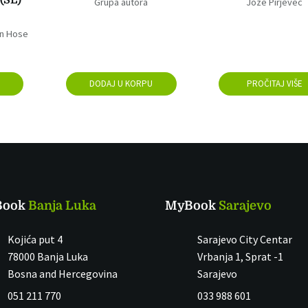
(SL)
Grupa autora
Jože Pirjevec
an Hose
DODAJ U KORPU
PROČITAJ VIŠE
Book
Banja Luka
MyBook
Sarajevo
Kojića put 4
Sarajevo City Centar
78000 Banja Luka
Vrbanja 1, Sprat -1
Bosna and Hercegovina
Sarajevo
051 211 770
033 988 601