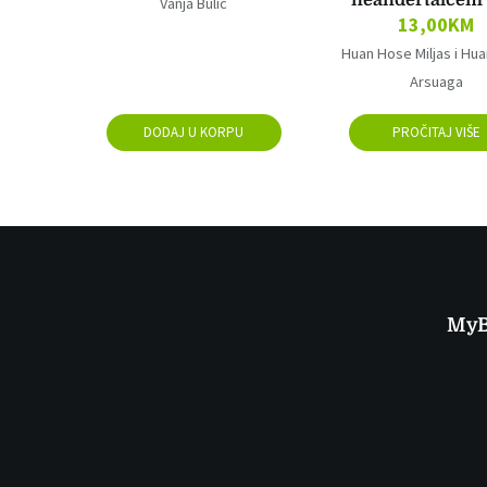
neandertalcem 
Vanja Bulić
13,00
KM
Huan Hose Miljas i Hu
Arsuaga
DODAJ U KORPU
PROČITAJ VIŠE
My