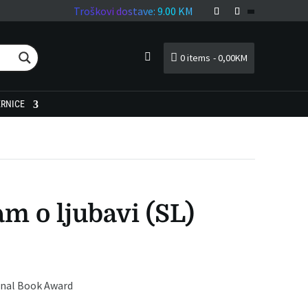
Troškovi dostave: 9.00 KM
0 items
0,00KM
LOGIN
ERNICE
am o ljubavi (SL)
onal Book Award