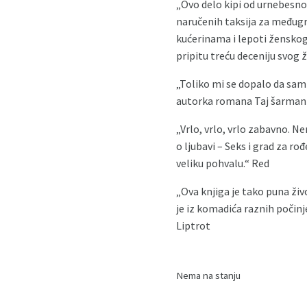
„Ovo delo kipi od urnebesn
naručenih taksija za međug
kućerinama i lepoti ženskog 
pripitu treću deceniju svog 
„Toliko mi se dopalo da sam 
autorka romana Taj šarman
„Vrlo, vrlo, vrlo zabavno. 
o ljubavi – Seks i grad za r
veliku pohvalu.“ Red
„Ova knjiga je tako puna živ
je iz komadića raznih počinje
Liptrot
Nema na stanju