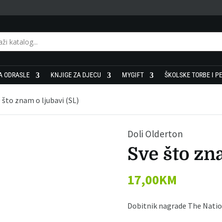
A ODRASLE
KNJIGE ZA DJECU
MYGIFT
ŠKOLSKE TORBE I P
 što znam o ljubavi (SL)
Doli Olderton
Sve što zn
17,00
KM
Dobitnik nagrade The Nati