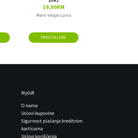
(nk)
19,00
KM
Mario Vargas Ljosa
PROČITAJ VIŠE
MyGift
O nama
Uslovi kupovine
Sigurnost plaćanja kreditnim
karticama
Uslovi korišćenja