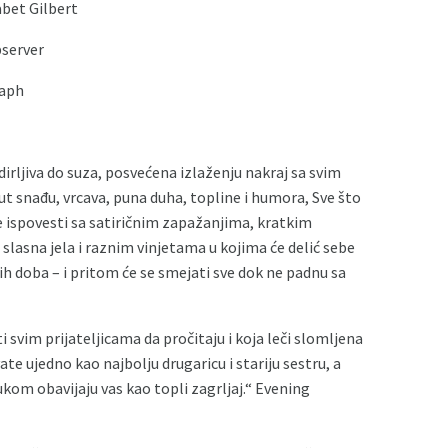
bet Gilbert
bserver
raph
dirljiva do suza, posvećena izlaženju nakraj sa svim
ut snađu, vrcava, puna duha, topline i humora, Sve što
e ispovesti sa satiričnim zapažanjima, kratkim
lasna jela i raznim vinjetama u kojima će delić sebe
h doba – i pritom će se smejati sve dok ne padnu sa
 svim prijateljicama da pročitaju i koja leči slomljena
ate ujedno kao najbolju drugaricu i stariju sestru, a
kom obavijaju vas kao topli zagrljaj.“ Evening