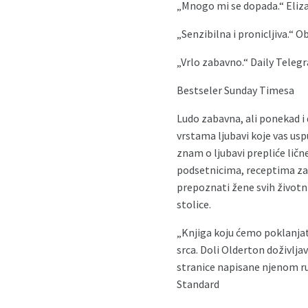
„Mnogo mi se dopada.“ Eliza
„Senzibilna i pronicljiva.“ O
„Vrlo zabavno.“ Daily Teleg
Bestseler Sunday Timesa
Ludo zabavna, ali ponekad i 
vrstama ljubavi koje vas usp
znam o ljubavi prepliće ličn
podsetnicima, receptima za s
prepoznati žene svih životni
stolice.
„Knjiga koju ćemo poklanjati
srca. Doli Olderton doživljav
stranice napisane njenom ru
Standard