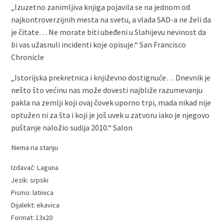
„Izuzetno zanimljiva knjiga pojavila se na jednom od
najkontroverzijnih mesta na svetu, a vlada SAD-a ne želi da
je čitate… Ne morate biti ubeđeni u Slahijevu nevinost da
bi vas užasnuli incidenti koje opisuje.“ San Francisco
Chronicle
„Istorijska prekretnica i književno dostignuće… Dnevnik je
nešto što većinu nas može dovesti najbliže razumevanju
pakla na zemlji koji ovaj čovek uporno trpi, mada nikad nije
optužen ni za šta i koji je još uvek u zatvoru iako je njegovo
puštanje naložio sudija 2010.“ Salon
Nema na stanju
Laguna
srpski
latinica
ekavica
13x20