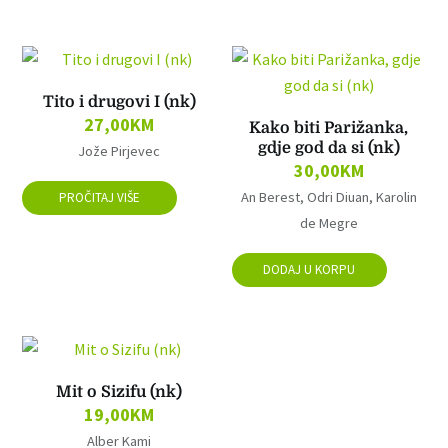
Tito i drugovi I (nk)
27,00
KM
Kako biti Parižanka,
gdje god da si (nk)
Jože Pirjevec
30,00
KM
An Berest, Odri Diuan, Karolin
PROČITAJ VIŠE
de Megre
DODAJ U KORPU
Mit o Sizifu (nk)
19,00
KM
Alber Kami