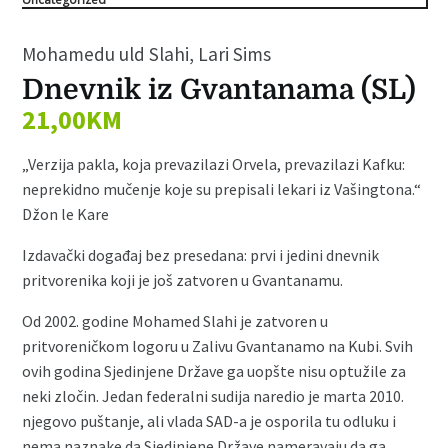
Mohamedu uld Slahi, Lari Sims
Dnevnik iz Gvantanama (SL)
21,00
KM
„Verzija pakla, koja prevazilazi Orvela, prevazilazi Kafku:
neprekidno mučenje koje su prepisali lekari iz Vašingtona.“
Džon le Kare
Izdavački događaj bez presedana: prvi i jedini dnevnik
pritvorenika koji je još zatvoren u Gvantanamu.
Od 2002. godine Mohamed Slahi je zatvoren u
pritvoreničkom logoru u Zalivu Gvantanamo na Kubi. Svih
ovih godina Sjedinjene Države ga uopšte nisu optužile za
neki zločin. Jedan federalni sudija naredio je marta 2010.
njegovo puštanje, ali vlada SAD-a je osporila tu odluku i
nema naznake da Sjedinjene Države nameravaju da ga