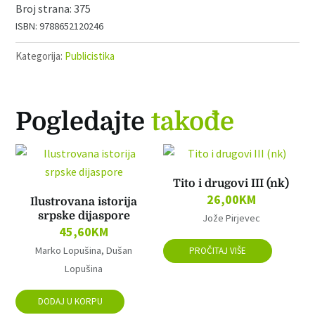
375
9788652120246
Kategorija:
Publicistika
Pogledajte
takođe
Tito i drugovi III (nk)
26,00
KM
Ilustrovana istorija
srpske dijaspore
Jože Pirjevec
45,60
KM
Marko Lopušina, Dušan
PROČITAJ VIŠE
Lopušina
DODAJ U KORPU