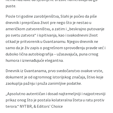
puste.
Posle tri godine zarobljeništva, Slahi je počeo da piše
dnevnik i prepričava život pre nego što je nestao u
američkom zatvoreništvu, a zatim i „beskrajno putovanje
po svetu zatvora“ i ispitivanja, kao i svakodnevni život
otkad je pritvorenik u Gvantanamu. Njegov dnevnik ne
samo da je živ zapis o pogrešnom sprovođenju pravde već i
duboko lična autobiografija – užasavajuća, puna crnog
humora i iznenađujuće elegantna.
Dnevnik iz Gvantanama, prvo svedočanstvo ovakve vrste,
dokument je od ogromnog istorijskog značaja, štivo koje
zaokuplja pažnju i pruža zanimljive podatke.
„Apsolutno autentičan i dosad najtemeljniji i najpotresniji
prikaz onog što je postala kolateralna šteta u ratu protiv
terora.“ NYTBR, & Editors’ Choice