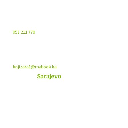
051 211 770
knjizara1@mybook.ba
MyBook
Sarajevo
Sarajevo City Centar
Vrbanja 1, Sprat -1
Sarajevo