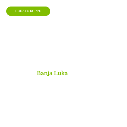
DODAJ U KORPU
MyBook
Banja Luka
Kojića put 4
78000 Banja Luka
Bosna and Hercegovina