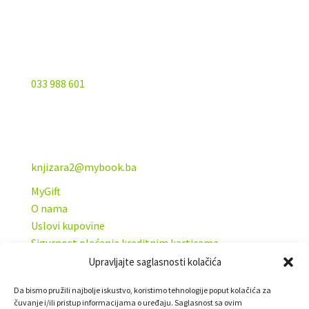
033 988 601
knjizara2@mybook.ba
MyGift
O nama
Uslovi kupovine
Sigurnost plaćanja kreditnim karticama
Uslovi korišćenja
Upravljajte saglasnosti kolačića
Politika privatnosti
Da bismo pružili najbolje iskustvo, koristimo tehnologije poput kolačića za
Kontakt
čuvanje i/ili pristup informacijama o uređaju. Saglasnost sa ovim