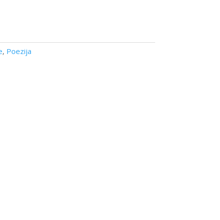
e
,
Poezija