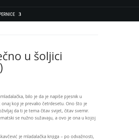
PERNICE
čno u šoljici
)
 mladalačka, bilo je da je napiše pjesnik u
 onaj koji je prevalio četrdesetu. Ono što je
ljaj da ti je tema čitav svijet, čitav svemir.
tematski se nužno sužavaju, a ovo je ona u kojoj
škavčević je mladalačka knjiga – po odvažnosti,