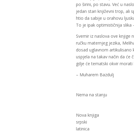
po širini, po stavu. Već u nas
jedan stari književni trop, ali
htio da sabije u orahovu ljusk
To je ipak optimističnija slika
Svemir iz naslova ove knjige ni
ručku maternjeg jezika, Melih
dosad uglavnom artikulisano kro
uspjela na takav način da će č
gdje će tematski okvir morati 
– Muharem Bazdulj
Nema na stanju
Nova knjiga
srpski
latinica