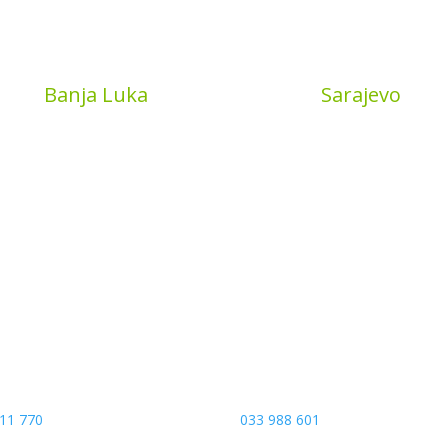
Book
Banja Luka
MyBook
Sarajevo
a put 4
Sarajevo City Centar
 Banja Luka
Vrbanja 1, Sprat -1
a and Hercegovina
Sarajevo
11 770
033 988 601