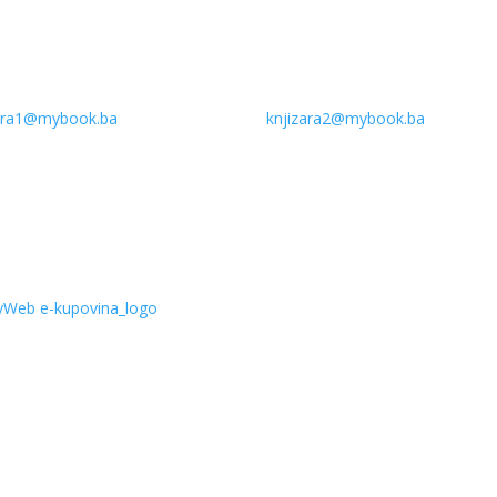
zara1@mybook.ba
knjizara2@mybook.ba