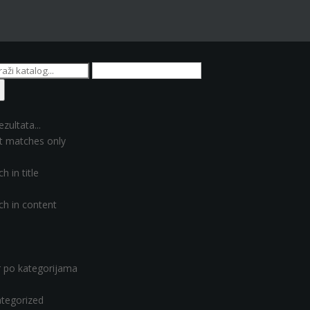
ezultata...
t matches only
h in title
ch in content
er po kategorijama
tegorized