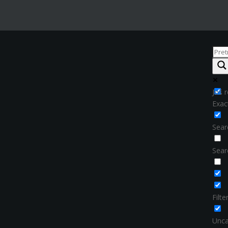
Još r
Exac
Searc
Sear
Filt
Unca