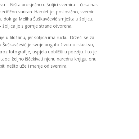
lovu – Ništa prosječno u šoljici svemira – čeka nas
 specifično variran. Hamlet je, poslovično, svemir
u, dok ga Meliha Šuškavčević smješta u šoljicu.
 – šoljica je s gornje strane otvorena.
je u fildžanu, jer šoljica ima ručku. Držeći se za
a Šuškavčević je svoje bogato životno iskustvo,
z fotografije, uspjela uobličiti u poeziju. I to je
itaoci željno iščekivati njenu narednu knjigu, onu
biti nešto uže i manje od svemira.