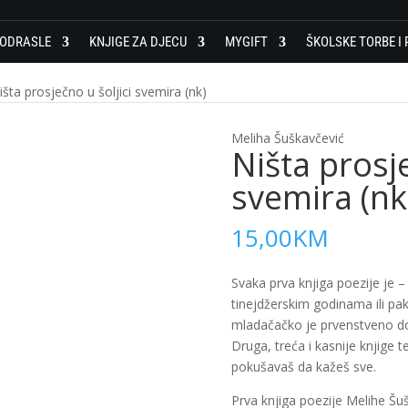
 ODRASLE
KNJIGE ZA DJECU
MYGIFT
ŠKOLSKE TORBE I 
išta prosječno u šoljici svemira (nk)
Meliha Šuškavčević
Ništa prosje
svemira (nk
15,00
KM
Svaka prva knjiga poezije je –
tinejdžerskim godinama ili pak
mladačačko je prvenstveno doživ
Druga, treća i kasnije knjige 
pokušavaš da kažeš sve.
Prva knjiga poezije Melihe Šu