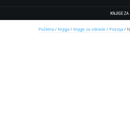
KNJIGE ZA
Početna
/
Knjiga
/
Knjige za odrasle
/
Poezija
/ N