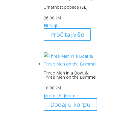
Umetnost pobede (SL)
26,00
KM
Fil Najt
Pročitaj više
Three Men in a Boat &
Three Men on the Bummel
10,00
KM
Jerome K. Jerome
Dodaj u korpu