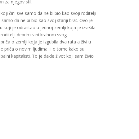
n za njegov stil.
koji čini sve samo da ne bi bio kao svoji roditelji
samo da ne bi bio kao svoj stariji brat. Ovo je
koji je odrastao u jednoj zemlji koja je izvršila
 roditelji deprimirani krahom svog
iča o zemlji koja je izgubila dva rata a živi u
 je priča o novim ljudima ili o tome kako su
balni kapitalisti. To je dakle život koji sam živio:
Dodaj u korpu