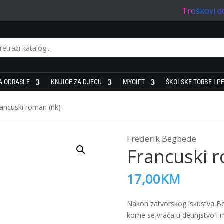
Troškovi d
A ODRASLE
KNJIGE ZA DJECU
MYGIFT
ŠKOLSKE TORBE I P
rancuski roman (nk)
Frederik Begbede
Francuski r
17,00
KM
Nakon zatvorskog iskustva Beg
kome se vraća u detinjstvo i 