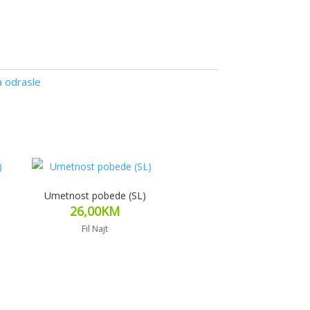
a odrasle
Umetnost pobede (SL)
26,00
KM
Fil Najt
Pročitaj više