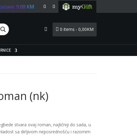
ostave: 9.00 KM
0 items
0,00KM
Login
ERNICE
oman (nk)
bede stvara ovaj roman, najličniji do sada, u
mladost sa dirljivom neposrednošću i razornim