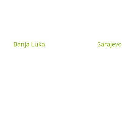
Book
Banja Luka
MyBook
Sarajevo
a put 4
Sarajevo City Centar
 Banja Luka
Vrbanja 1, Sprat -1
a and Hercegovina
Sarajevo