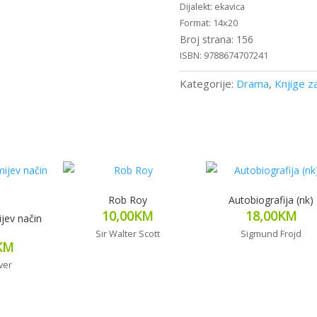
ekavica
14x20
156
9788674707241
Kategorije:
Drama
,
Knjige z
Rob Roy
Autobiografija (nk)
10,00
KM
18,00
KM
ijev način
Sir Walter Scott
Sigmund Frojd
KM
ver
iše
Dodaj u korpu
Pročitaj više