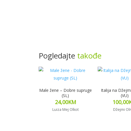
Pogledajte
takođe
Male žene – Dobre supruge
Italija na Džejm
(SL)
(VU)
24,00
KM
100,00
Luiza Mej Olkot
Džejmi Oli
Pročitaj više
Pročitaj v