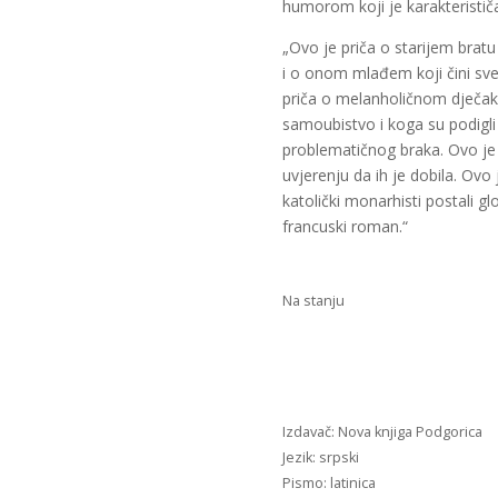
humorom koji je karakterističa
„Ovo je priča o starijem bratu 
i o onom mlađem koji čini sve 
priča o melanholičnom dječaku 
samoubistvo i koga su podigli
problematičnog braka. Ovo je pr
uvjerenju da ih je dobila. Ovo
katolički monarhisti postali glo
francuski roman.“
Na stanju
Francuski
roman
(nk)
količina
Nova knjiga Podgorica
srpski
latinica