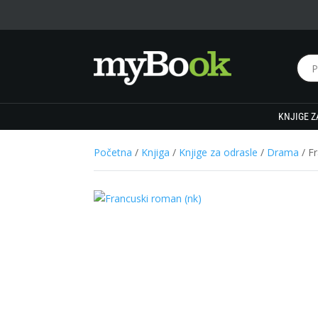
KNJIGE Z
Početna
/
Knjiga
/
Knjige za odrasle
/
Drama
/ F