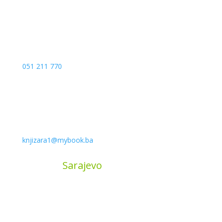
051 211 770
knjizara1@mybook.ba
MyBook
Sarajevo