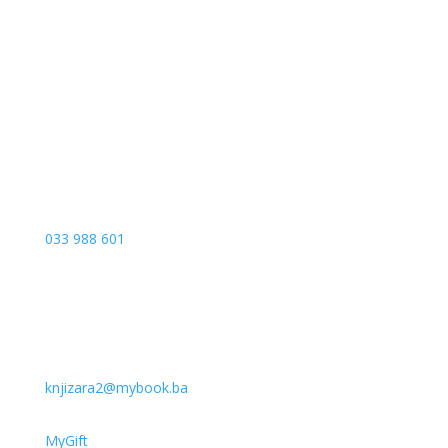
Sarajevo City Centar
Vrbanja 1, Sprat -1
Sarajevo
033 988 601
knjizara2@mybook.ba
MyGift