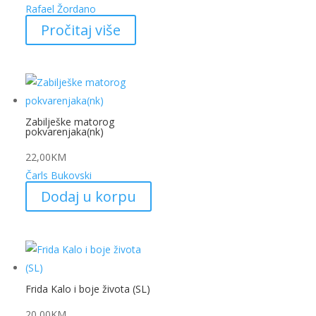
Rafael Žordano
Pročitaj više
Zabilješke matorog
pokvarenjaka(nk)
22,00
KM
Čarls Bukovski
Dodaj u korpu
Frida Kalo i boje života (SL)
20,00
KM