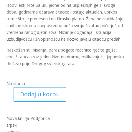
ispovijesti Nite Sajuri, jedne od najuspješnijih gejši svoga
doba, godinama očarava čitaoce i ostaje aktuelan, uprkos
tome što je prenesen i na filmsko platno. Žena nesvakidašnje
sudbine iskreno i neposredno priča svoju životnu priču još od
vremena ranog djetinjstva. Nizanje događaja i situacija
uzbudljivošću i živopisnošću ne dozvoljavaju čitaocu predah.
Raskošan stil pisanja, odraz bogate rečenice rječite gejše,
vodi čitaoca kroz jednu životnu dramu, oslikavajući i japansko
društvo prije Drugog svjetskog rata.
Na stanju
Dodaj u korpu
Memoari
jedne
gejše
(nk)
Nova knjiga Podgorica
količina
srpski
latinica