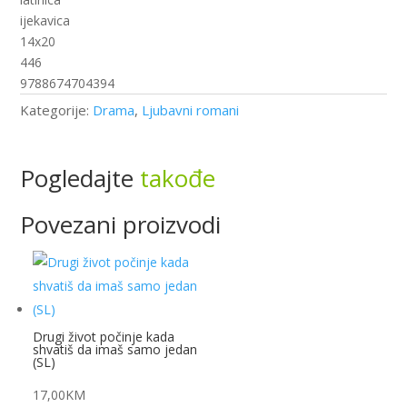
ijekavica
14x20
446
9788674704394
Kategorije:
Drama
,
Ljubavni romani
Pogledajte
takođe
Povezani proizvodi
Drugi život počinje kada
shvatiš da imaš samo jedan
(SL)
17,00
KM