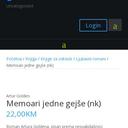
Uncategorized
Login
Početna
/
Knjiga
/
Knjige za odrasle
/
Ljubavni romani
/
Memoari jedne gejše (nk)
Artur Golden
Memoari jedne gejše (nk)
22,00
KM
Roman Artura Goldena, pisan prema nesvakidašnjoj