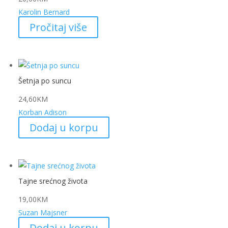
Karolin Bernard
Pročitaj više
Šetnja po suncu
24,60
KM
Korban Adison
Dodaj u korpu
Tajne srećnog života
19,00
KM
Suzan Majsner
Dodaj u korpu