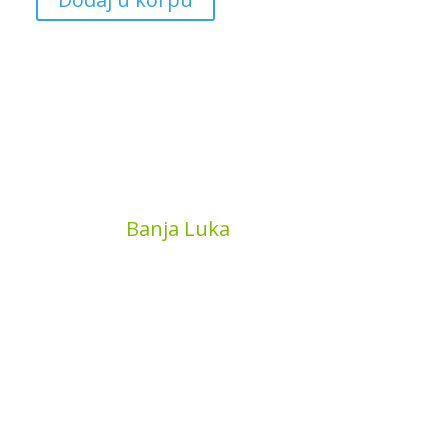
MyBook
Banja Luka
Kojića put 4
78000 Banja Luka
Bosna and Hercegovina