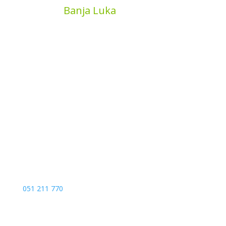
MyBook
Banja Luka
Kojića put 4
78000 Banja Luka
Bosna and Hercegovina
051 211 770