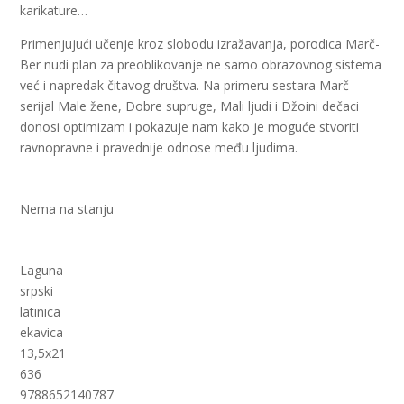
karikature…
Primenjujući učenje kroz slobodu izražavanja, porodica Marč-
Ber nudi plan za preoblikovanje ne samo obrazovnog sistema
već i napredak čitavog društva. Na primeru sestara Marč
serijal Male žene, Dobre supruge, Mali ljudi i Džoini dečaci
donosi optimizam i pokazuje nam kako je moguće stvoriti
ravnopravne i pravednije odnose među ljudima.
Nema na stanju
Laguna
srpski
latinica
ekavica
13,5x21
636
9788652140787