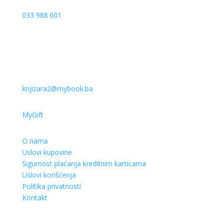
033 988 601
knjizara2@mybook.ba
MyGift
O nama
Uslovi kupovine
Sigurnost plaćanja kreditnim karticama
Uslovi korišćenja
Politika privatnosti
Kontakt