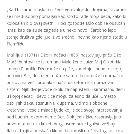
„Kad bi samo muškarci i žene verovali jedni drugima, razumeli
se i međusobno pomagali kao što to rade moja deca, kako bi
kolosalan bio ovaj svet!“ – i oči gospođe Džo dobiše odsutan
izraz, kao da su se zagledale u neko novo i čarobno lepo
stanje društva gde ljudi žive srećno i nevino kao njeno stado u
Plamfildu.
Mali ljudi (1871) i Džoini dečaci (1886) nastavljaju priču Džo
Marč, buntovnice iz romana Male žene Luize Mej Olkot. Na
imanju Plamfild Džo može da piše, zarađuje i brine o svojoj
porodici Ber, dok njen muž ne samo da pomaže u domaćim
poslovima već i pronalazi način da reformiše obrazovni
sistem. Njih dvoje vode školu za napuštenu i siromašnu decu
u kojoj dečaci i devojčice mogu zajedno da uče. Umesto
ozbiljnih đaka, stisnutih u klupama, vidimo slobodne,
kretaivne i vesele mlade ljude koji slede svoja interesovanja
pod budnim okom mame Ber. Dok jedni živo raspravljaju o
novom terenu za kriket, drugi usred buke i gužve vežbaju
flautu, trojica preskaču klupe da bi došli do četvrtog koji crta