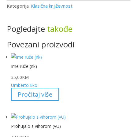
Kategorija:
Klasična književnost
Pogledajte
takođe
Povezani proizvodi
Ime ruže (nk)
35,00
KM
Umberto Eko
Pročitaj više
Prohujalo s vihorom (VU)