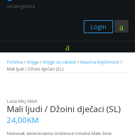
Uncategorized
Login
Početna
/
Knjiga
/
Knjige za odrasle
/
Klasična književnost
/
Mali ljudi / Džoini dječaci (SL)
Luiza Mej Oklot
Mali ljudi / Džoini dječaci (SL)
24,00
KM
Nastavak generacijama omiljenog romana Male žene.