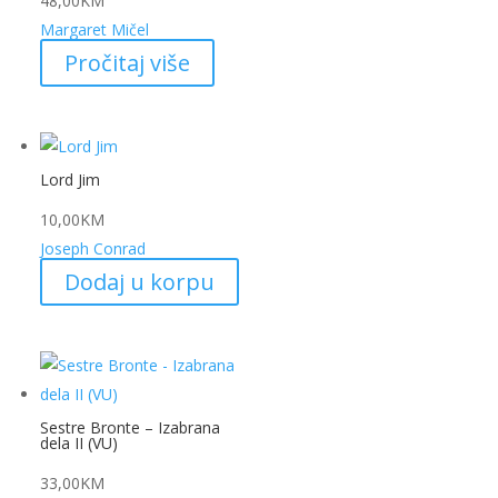
48,00
KM
Margaret Mičel
Pročitaj više
Lord Jim
10,00
KM
Joseph Conrad
Dodaj u korpu
Sestre Bronte – Izabrana
dela II (VU)
33,00
KM