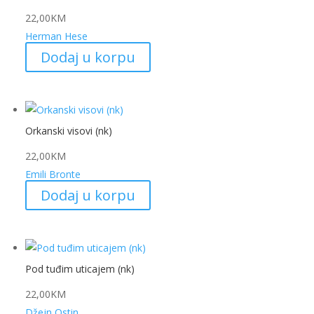
22,00
KM
Herman Hese
Dodaj u korpu
Orkanski visovi (nk)
22,00
KM
Emili Bronte
Dodaj u korpu
Pod tuđim uticajem (nk)
22,00
KM
Džejn Ostin