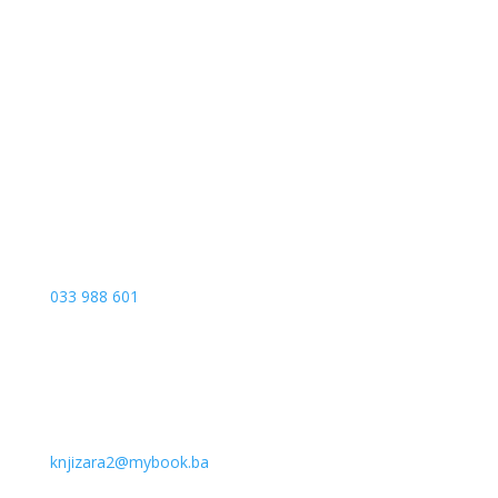
Sarajevo City Centar
Vrbanja 1, Sprat -1
Sarajevo
033 988 601
knjizara2@mybook.ba