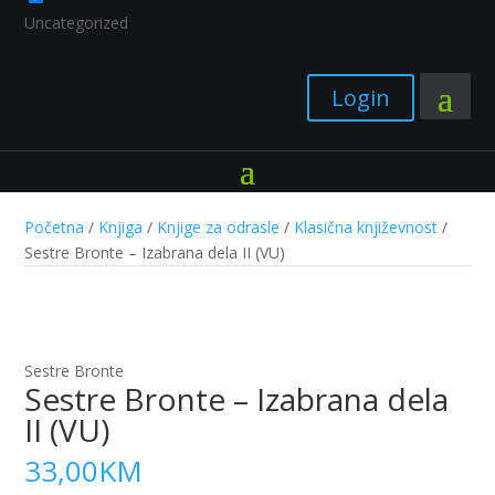
Uncategorized
Login
Početna
/
Knjiga
/
Knjige za odrasle
/
Klasična književnost
/
Sestre Bronte – Izabrana dela II (VU)
Sestre Bronte
Sestre Bronte – Izabrana dela
II (VU)
33,00
KM