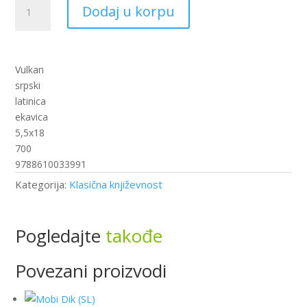
Sestre
Dodaj u korpu
Bronte
-
Izabrana
dela
Vulkan
II
srpski
(VU)
latinica
količina
ekavica
5,5x18
700
9788610033991
Kategorija:
Klasična književnost
Pogledajte
takođe
Povezani proizvodi