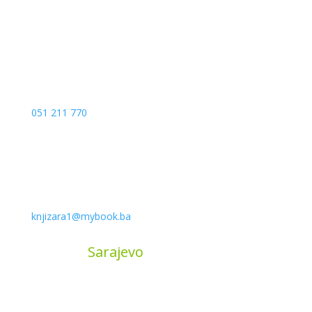
Bosna and Hercegovina
051 211 770
knjizara1@mybook.ba
MyBook
Sarajevo