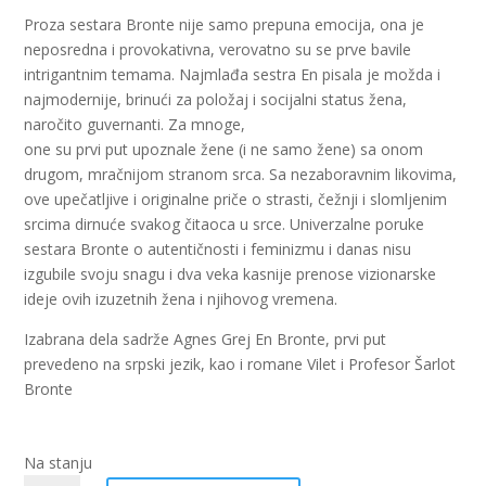
Proza sestara Bronte nije samo prepuna emocija, ona je
neposredna i provokativna, verovatno su se prve bavile
intrigantnim temama. Najmlađa sestra En pisala je možda i
najmodernije, brinući za položaj i socijalni status žena,
naročito guvernanti. Za mnoge,
one su prvi put upoznale žene (i ne samo žene) sa onom
drugom, mračnijom stranom srca. Sa nezaboravnim likovima,
ove upečatljive i originalne priče o strasti, čežnji i slomljenim
srcima dirnuće svakog čitaoca u srce. Univerzalne poruke
sestara Bronte o autentičnosti i feminizmu i danas nisu
izgubile svoju snagu i dva veka kasnije prenose vizionarske
ideje ovih izuzetnih žena i njihovog vremena.
Izabrana dela sadrže Agnes Grej En Bronte, prvi put
prevedeno na srpski jezik, kao i romane Vilet i Profesor Šarlot
Bronte
Na stanju