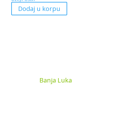
Dodaj u korpu
MyBook
Banja Luka
Kojića put 4
78000 Banja Luka