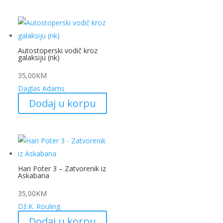
Autostoperski vodič kroz
galaksiju (nk)
35,00
KM
Daglas Adams
Dodaj u korpu
Hari Poter 3 – Zatvorenik iz
Askabana
35,00
KM
Dž.K. Rouling
Dodaj u korpu