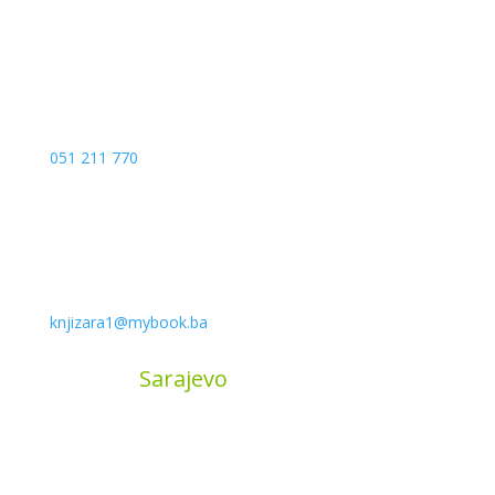
051 211 770
knjizara1@mybook.ba
MyBook
Sarajevo