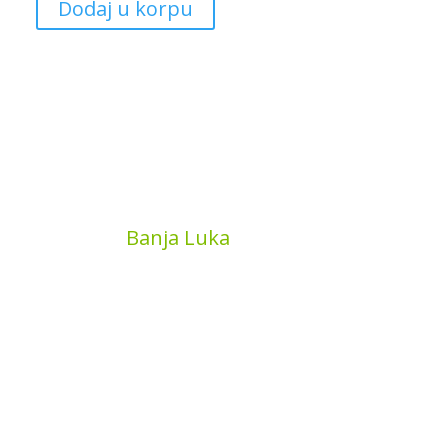
Dodaj u korpu
MyBook
Banja Luka
Kojića put 4
78000 Banja Luka
Bosna and Hercegovina