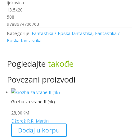
količina
ijekavica
13,5x20
508
9788674706763
Kategorije:
Fantastika / Epska fantastika
,
Fantastika /
Epska fantastika
Pogledajte
takođe
Povezani proizvodi
Gozba za vrane II (nk)
28,00
KM
Džordž R.R. Martin
Dodaj u korpu