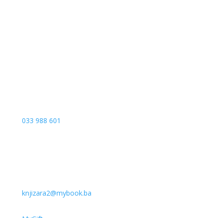
Sarajevo City Centar
Vrbanja 1, Sprat -1
Sarajevo
033 988 601
knjizara2@mybook.ba