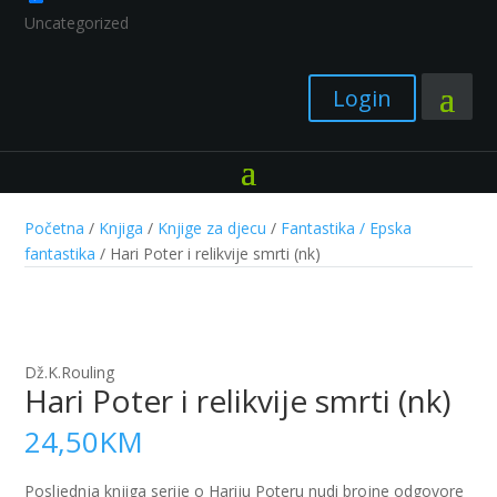
Uncategorized
Login
Početna
/
Knjiga
/
Knjige za djecu
/
Fantastika / Epska
fantastika
/ Hari Poter i relikvije smrti (nk)
Dž.K.Rouling
Hari Poter i relikvije smrti (nk)
24,50
KM
Posljednja knjiga serije o Hariju Poteru nudi brojne odgovore