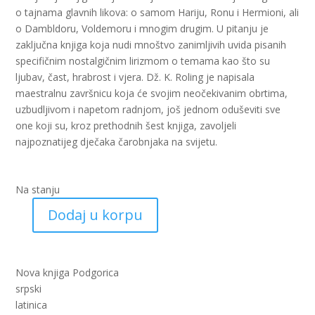
o tajnama glavnih likova: o samom Hariju, Ronu i Hermioni, ali
o Dambldoru, Voldemoru i mnogim drugim. U pitanju je
zaključna knjiga koja nudi mnoštvo zanimljivih uvida pisanih
specifičnim nostalgičnim lirizmom o temama kao što su
ljubav, čast, hrabrost i vjera. Dž. K. Roling je napisala
maestralnu završnicu koja će svojim neočekivanim obrtima,
uzbudljivom i napetom radnjom, još jednom oduševiti sve
one koji su, kroz prethodnih šest knjiga, zavoljeli
najpoznatijeg dječaka čarobnjaka na svijetu.
Na stanju
Dodaj u korpu
Hari
Poter
i
relikvije
Nova knjiga Podgorica
smrti
srpski
(nk)
latinica