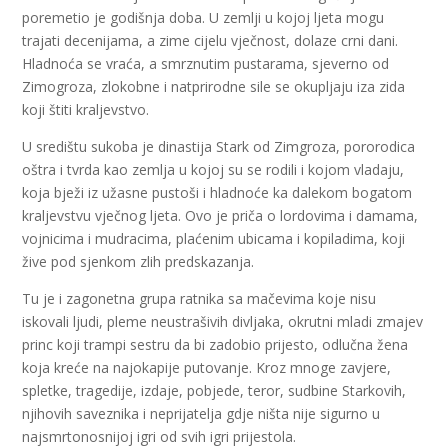
poremetio je godišnja doba. U zemlji u kojoj ljeta mogu
trajati decenijama, a zime cijelu vječnost, dolaze crni dani.
Hladnoća se vraća, a smrznutim pustarama, sjeverno od
Zimogroza, zlokobne i natprirodne sile se okupljaju iza zida
koji štiti kraljevstvo.
U središtu sukoba je dinastija Stark od Zimgroza, pororodica
oštra i tvrda kao zemlja u kojoj su se rodili i kojom vladaju,
koja bježi iz užasne pustoši i hladnoće ka dalekom bogatom
kraljevstvu vječnog ljeta. Ovo je priča o lordovima i damama,
vojnicima i mudracima, plaćenim ubicama i kopiladima, koji
žive pod sjenkom zlih predskazanja.
Tu je i zagonetna grupa ratnika sa mačevima koje nisu
iskovali ljudi, pleme neustrašivih divljaka, okrutni mladi zmajev
princ koji trampi sestru da bi zadobio prijesto, odlučna žena
koja kreće na najokapije putovanje. Kroz mnoge zavjere,
spletke, tragedije, izdaje, pobjede, teror, sudbine Starkovih,
njihovih saveznika i neprijatelja gdje ništa nije sigurno u
najsmrtonosnijoj igri od svih igri prijestola.