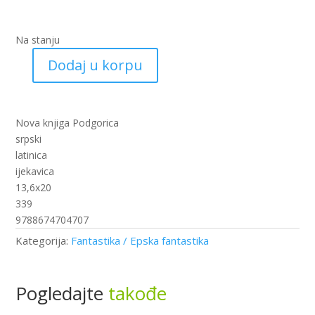
Na stanju
Dodaj u korpu
Igra
prijestola
II
(nk)
Nova knjiga Podgorica
količina
srpski
latinica
ijekavica
13,6x20
339
9788674704707
Kategorija:
Fantastika / Epska fantastika
Pogledajte
takođe