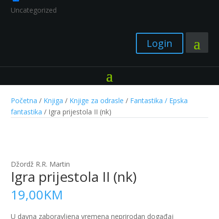
Uncategorized
Login
Početna
/
Knjiga
/
Knjige za odrasle
/
Fantastika / Epska
fantastika
/ Igra prijestola II (nk)
Džordž R.R. Martin
Igra prijestola II (nk)
19,00
KM
U davna zaboravljena vremena neprirodan događaj