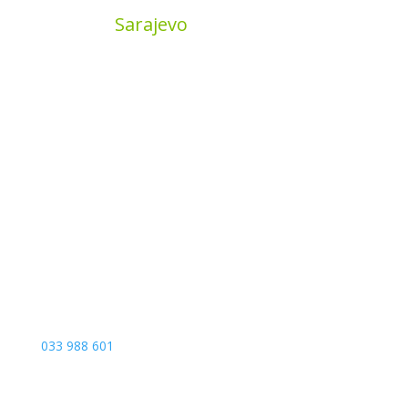
MyBook
Sarajevo
Sarajevo City Centar
Vrbanja 1, Sprat -1
Sarajevo
033 988 601