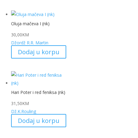
Oluja mačeva I (nk)
30,00
KM
Džordž R.R. Martin
Dodaj u korpu
Hari Poter i red feniksa (nk)
31,50
KM
Dž.K.Rouling
Dodaj u korpu