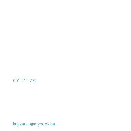
Kojića put 4
78000 Banja Luka
Bosna and Hercegovina
051 211 770
knjizara1@mybook.ba