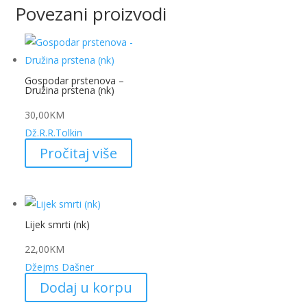
Povezani proizvodi
Gospodar prstenova –
Družina prstena (nk)
30,00
KM
Dž.R.R.Tolkin
Pročitaj više
Lijek smrti (nk)
22,00
KM
Džejms Dašner
Dodaj u korpu