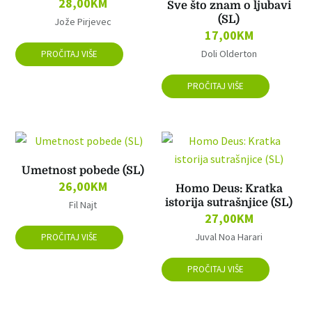
28,00
KM
Sve što znam o ljubavi
(SL)
Jože Pirjevec
17,00
KM
Doli Olderton
PROČITAJ VIŠE
PROČITAJ VIŠE
Umetnost pobede (SL)
26,00
KM
Homo Deus: Kratka
istorija sutrašnjice (SL)
Fil Najt
27,00
KM
Juval Noa Harari
PROČITAJ VIŠE
PROČITAJ VIŠE