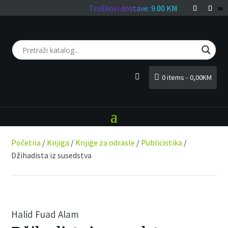
Troškovi dostave: 9.00 KM
0 items
0,00KM
LOGIN
Početna
/
Knjiga
/
Knjige za odrasle
/
Publicistika
/
Džihadista iz susedstva
Halid Fuad Alam