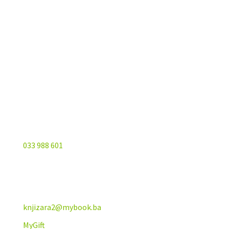
Sarajevo City Centar
Vrbanja 1, Sprat -1
Sarajevo
033 988 601
knjizara2@mybook.ba
MyGift