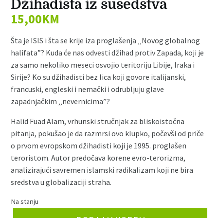
Džihadista iz susedstva
15,00
KM
Šta je ISIS i šta se krije iza proglašenja ‚‚Novog globalnog
halifata”? Kuda će nas odvesti džihad protiv Zapada, koji je
za samo nekoliko meseci osvojio teritoriju Libije, Iraka i
Sirije? Ko su džihadisti bez lica koji govore italijanski,
francuski, engleski i nemački i odrubljuju glave
zapadnjačkim ‚‚nevernicima”?
Halid Fuad Alam, vrhunski stručnjak za bliskoistočna
pitanja, pokušao je da razmrsi ovo klupko, počevši od priče
o prvom evropskom džihadisti koji je 1995. proglašen
teroristom. Autor predočava korene evro-terorizma,
analizirajući savremen islamski radikalizam koji ne bira
sredstva u globalizaciji straha.
Na stanju
Džihadista