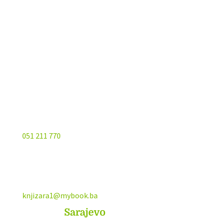
Kojića put 4
78000 Banja Luka
Bosna and Hercegovina
051 211 770
knjizara1@mybook.ba
MyBook
Sarajevo