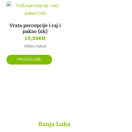
Vrata percepcije i raj i
pakao (nk)
19,00
KM
Oldos Haksli
PROČITAJ VIŠE
MyBook
Banja Luka