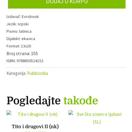
DODAJ U KORPU
iz
susedstva
Evrobook
količina
srpski
latinica
ekavica
13x20
155
9788650524152
Kategorija:
Publicistika
Pogledajte
takođe
Tito i drugovi II (nk)