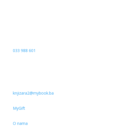
Vrbanja 1, Sprat -1
Sarajevo
033 988 601
knjizara2@mybook.ba
MyGift
O nama