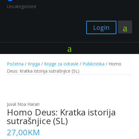
Uncategorized
Login
Početna
/
Knjiga
/
Knjige za odrasle
/
Publicistika
/ Homo
Deus: Kratka istorija sutrašnjice (SL)
Juval Noa Harari
Homo Deus: Kratka istorija
sutrašnjice (SL)
27,00
KM