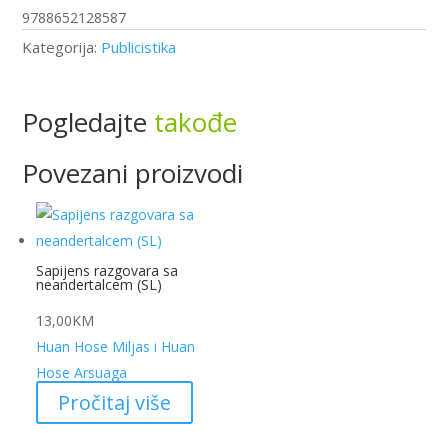
9788652128587
Kategorija:
Publicistika
Pogledajte
takođe
Povezani proizvodi
Sapijens razgovara sa
neandertalcem (SL)
13,00
KM
Huan Hose Miljas i Huan
Hose Arsuaga
Pročitaj više