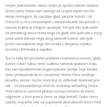
Svojim jedinstvenim stilom, kojim je opčinio milione čitalaca
širom sveta, Harari nam ukazuje da su ljudi uspeli ono što
deluje nemoguće: da zauzdaju glad, zarazne bolesti i rat.
Pretvorili su ih iz nerazumljivih i nekontrolisanih sila prirode u
izazove kojima je moguće upravljati. Prvi put više ljudi umire
od prevelikog unosa hrane nego od gladi; više ljudi ode s ovog
sveta usled starosti nego zbog zaraznih bolesti; više ljudi
počini samoubistvo nego što strada u akcijama vojnika,
terorista i kriminalaca zajedno…
Šta će sada biti prioritetni problemi čovečanstva umesto gladi,
bolesti i rata? Kakvu ćemo sudbinu nameniti ljudskom rodu,
kao samoproklamovani bogovi planete Zemlje, koje korake
ćemo preduzimati da to ostvarimo? Homo Deus istražuje
projekte, snove i noćne more koji će oblikovati dvadeset prvi
vek – od prevazilaženja smrti do stvaranja veštačkog života.
Pred nama su osnovna pitanja na koja moramo da damo
odgovore: u kom pravcu ćemo se dalje kretati? I kako ćemo
zaštititi ovaj krhki svet od sopstvenih destruktivnih moći? Pred