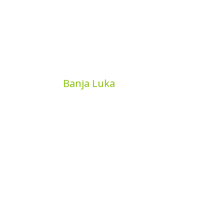
MyBook
Banja Luka
Kojića put 4
78000 Banja Luka
Bosna and Hercegovina