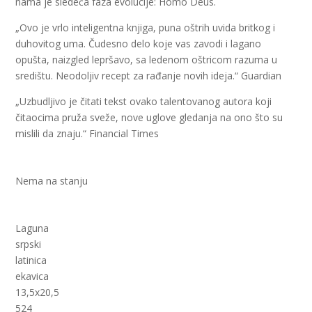
nama je sledeća faza evolucije: Homo Deus.
„Ovo je vrlo inteligentna knjiga, puna oštrih uvida britkog i
duhovitog uma. Čudesno delo koje vas zavodi i lagano
opušta, naizgled lepršavo, sa ledenom oštricom razuma u
središtu. Neodoljiv recept za rađanje novih ideja.“ Guardian
„Uzbudljivo je čitati tekst ovako talentovanog autora koji
čitaocima pruža sveže, nove uglove gledanja na ono što su
mislili da znaju.“ Financial Times
Nema na stanju
Laguna
srpski
latinica
ekavica
13,5x20,5
524