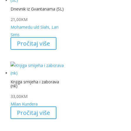
Dnevnik iz Gvantanama (SL)
21,00
KM
Mohamedu uld Slahi, Lari
Sims
Pročitaj više
Knjiga smijeha i zaborava
(nk)
33,00
KM
Milan Kundera
Pročitaj više