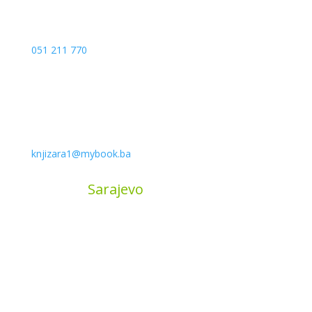
051 211 770
knjizara1@mybook.ba
MyBook
Sarajevo
Sarajevo City Centar