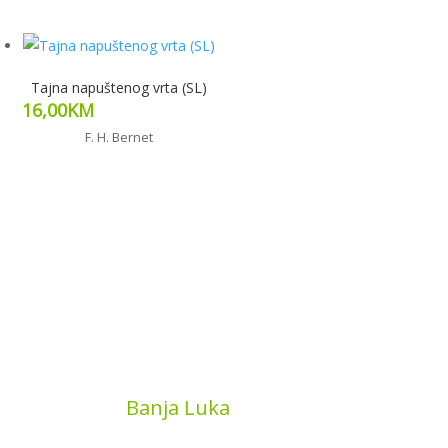
Tajna napuštenog vrta (SL)
16,00
KM
F. H. Bernet
Pročitaj više
MyBook
Banja Luka