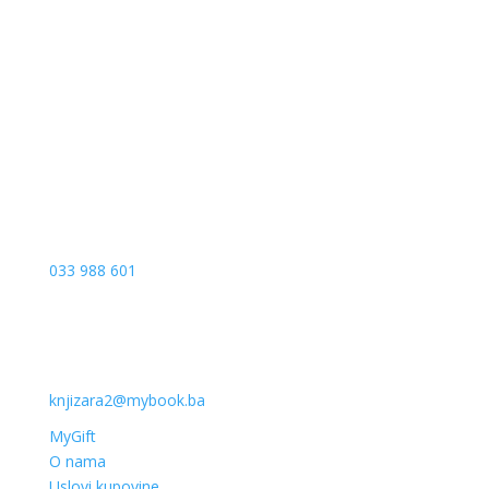
Sarajevo City Centar
Vrbanja 1, Sprat -1
Sarajevo
033 988 601
knjizara2@mybook.ba
MyGift
O nama
Uslovi kupovine