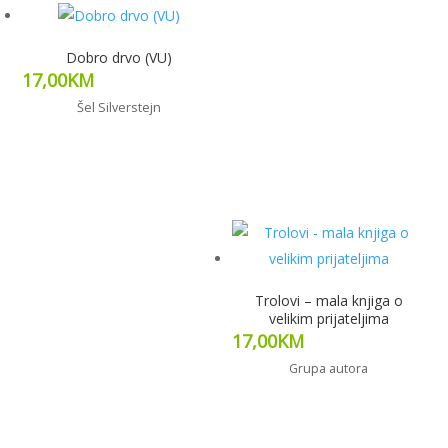
Dobro drvo (VU)
17,00
KM
Šel Silverstejn
Pročitaj više
Trolovi – mala knjiga o
velikim prijateljima
17,00
KM
Grupa autora
Dodaj u korpu