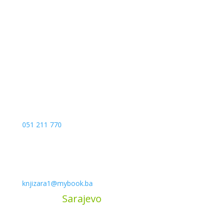
Kojića put 4
78000 Banja Luka
Bosna and Hercegovina
051 211 770
knjizara1@mybook.ba
MyBook
Sarajevo