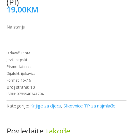
(PI)
19,00
KM
Na stanju
Dodirni
Dodaj u korpu
i
osjeti
Pinta
-
srpski
Boje
latinica
i
ijekavica
voće
16x16
(PI)
10
količina
9789940341794
Kategorije:
Knjige za djecu
,
Slikovnice TP za najmlađe
Pogledajte
takođe