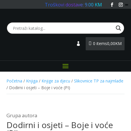
Troškovi dostave: 9.00 KM
0 items
0,00KM
Login
Početna
/
Knjiga
/
Knjige za djecu
/
Slikovnice TP za najmlađe
/ Dodirni i osjeti – Boje i voće (PI)
Grupa autora
Dodirni i osjeti – Boje i voće