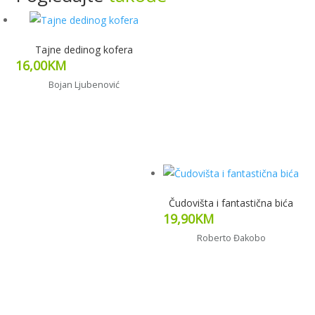
Tajne dedinog kofera
16,00
KM
Bojan Ljubenović
Pročitaj više
Čudovišta i fantastična bića
19,90
KM
Roberto Đakobo
Dodaj u korpu