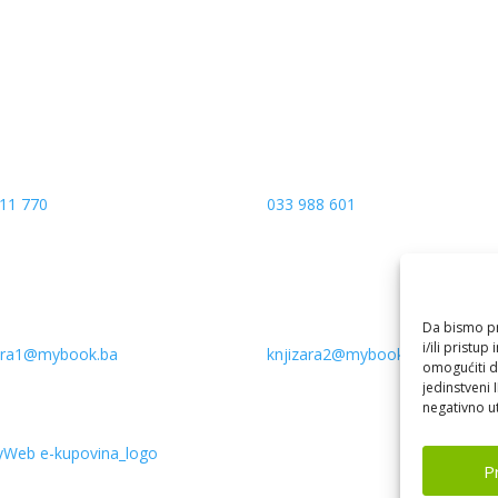
a put 4
Sarajevo City Centar
 Banja Luka
Vrbanja 1, Sprat -1
a and Hercegovina
Sarajevo
11 770
033 988 601
Da bismo pru
i/ili prist
zara1@mybook.ba
knjizara2@mybook.ba
omogućiti d
jedinstveni 
negativno ut
Pr