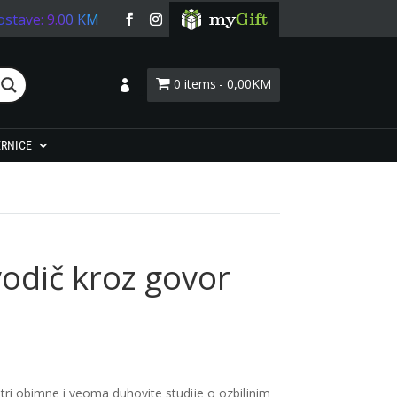
ostave: 9.00 KM
0 items
0,00KM
Login
ERNICE
 vodič kroz govor
 tri obimne i veoma duhovite studije o ozbiljnim