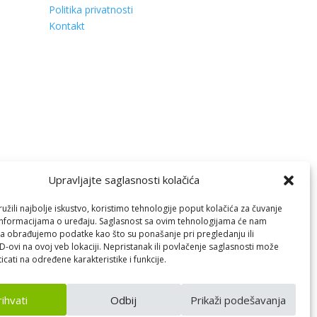
Politika privatnosti
Kontakt
Upravljajte saglasnosti kolačića
žili najbolje iskustvo, koristimo tehnologije poput kolačića za čuvanje
up informacijama o uređaju. Saglasnost sa ovim tehnologijama će nam
a obrađujemo podatke kao što su ponašanje pri pregledanju ili
ID-ovi na ovoj veb lokaciji. Nepristanak ili povlačenje saglasnosti može
icati na određene karakteristike i funkcije.
ihvati
Odbij
Prikaži podešavanja