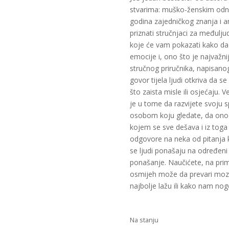
stvarima: muško-ženskim odnos
godina zajedničkog znanja i 
priznati stručnjaci za međulju
koje će vam pokazati kako da 
emocije i, ono što je najvažni
stručnog priručnika, napisano
govor tijela ljudi otkriva da 
što zaista misle ili osjećaju. 
je u tome da razvijete svoju 
osobom koju gledate, da ono š
kojem se sve dešava i iz toga 
odgovore na neka od pitanja ko
se ljudi ponašaju na određeni 
ponašanje. Naučićete, na primj
osmijeh može da prevari mozak,
najbolje lažu ili kako nam no
Na stanju