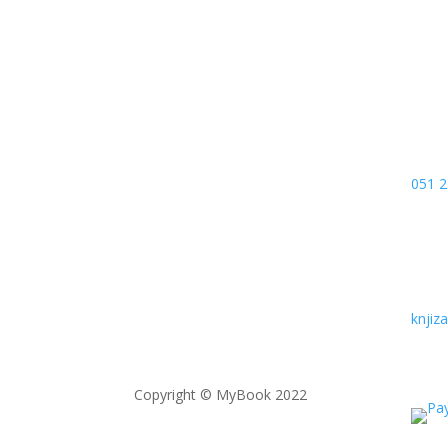
Kojić
78000
Bosn
051 2
knji
Copyright © MyBook 2022