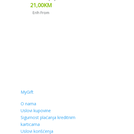
21,00
KM
Erih From
Pročitaj više
MyGift
O nama
Uslovi kupovine
Sigurnost plaćanja kreditnim
karticama
Uslovi korišćenja