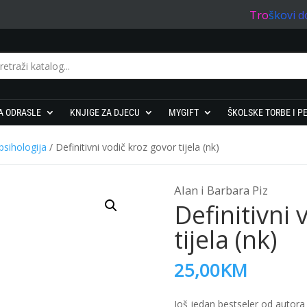
Troškovi d
A ODRASLE
KNJIGE ZA DJECU
MYGIFT
ŠKOLSKE TORBE I P
psihologija
/ Definitivni vodič kroz govor tijela (nk)
Alan i Barbara Piz
Definitivni
tijela (nk)
25,00
KM
Još jedan bestseler od autora