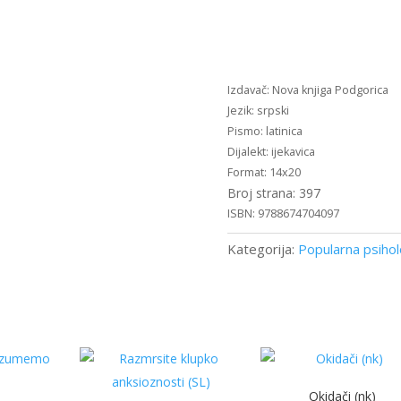
Definitivni
vodič
kroz
govor
tijela
Nova knjiga Podgorica
(nk)
srpski
količina
latinica
ijekavica
14x20
397
9788674704097
Kategorija:
Popularna psihol
Okidači (nk)