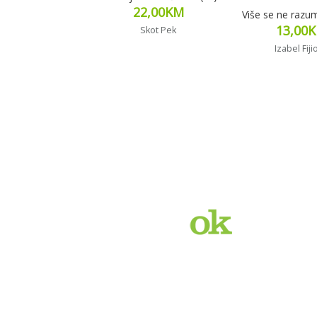
22,00
KM
Više se ne razu
13,00
Skot Pek
Izabel Fiji
Dodaj u korpu
Pročitaj v
My