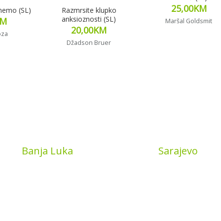
25,00
KM
memo (SL)
Razmrsite klupko
anksioznosti (SL)
KM
Maršal Goldsmit
20,00
KM
oza
Džadson Bruer
iše
Pročitaj više
Dodaj u korpu
Book
Banja Luka
MyBook
Sarajevo