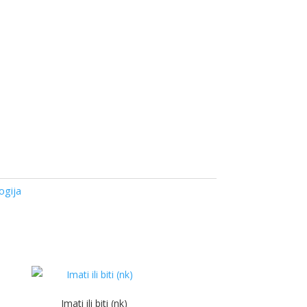
Dodaj u korpu
ogija
Imati ili biti (nk)