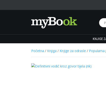
KNJIGE Z
Početna
/
Knjiga
/
Knjige za odrasle
/
Popularna 