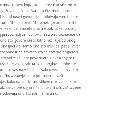
ima. U ovoj knjizi, koja je rezultat više od 30
angažovanja, Alen i Barbara Piz, međunarodno
dske odnose i govor tijela, otkrivaju vam tehnike
tumačite gestove i čitate neizgovorene misli i
je- kako da izvučete pravilne zaključke. Iz ovog
g prepoznatljivim duhovitim stilom, saznaćete da
se ono što govore često bitno razlikuje od onog
Većina ljudi vidi samo ono što misli da gleda. Stvar
sposobnost da shvatite šta se stvarno događa s
to vidite i čujete povezujete s okruženjem u
izvučete zaključak. Kroz 19 poglavlja dobićete
ja su vas najviše zbunjivala u vezi s tim zašto
način, a zauvjek ćete promijeniti i vaše
er, kako da analizirate stilove rukovanja, kako
 kakve sve signale šalju ruke ili oči, zašto žene
ge otkrivaju ono što nam je na umu.