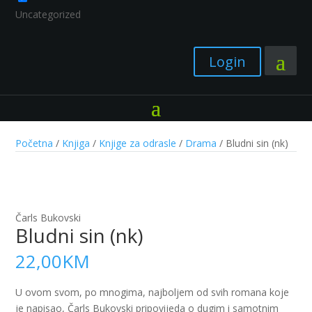
Uncategorized
Login
Početna
/
Knjiga
/
Knjige za odrasle
/
Drama
/ Bludni sin (nk)
Čarls Bukovski
Bludni sin (nk)
22,00
KM
U ovom svom, po mnogima, najboljem od svih romana koje
je napisao, Čarls Bukovski pripovijeda o dugim i samotnim