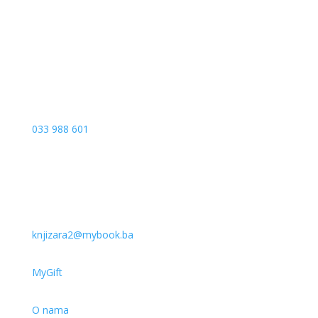
Vrbanja 1, Sprat -1
Sarajevo
033 988 601
knjizara2@mybook.ba
MyGift
O nama