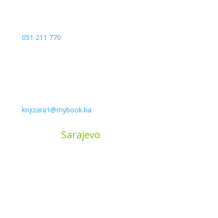
051 211 770
knjizara1@mybook.ba
MyBook
Sarajevo
Sarajevo City Centar