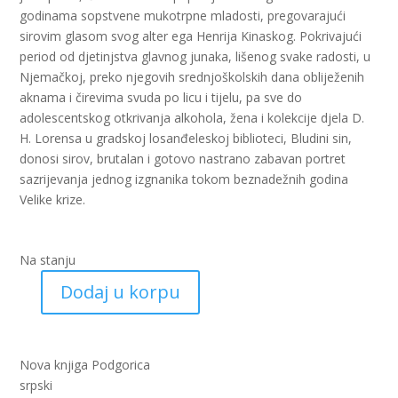
godinama sopstvene mukotrpne mladosti, pregovarajući
sirovim glasom svog alter ega Henrija Kinaskog. Pokrivajući
period od djetinjstva glavnog junaka, lišenog svake radosti, u
Njemačkoj, preko njegovih srednjoškolskih dana obliježenih
aknama i čirevima svuda po licu i tijelu, pa sve do
adolescentskog otkrivanja alkohola, žena i kolekcije djela D.
H. Lorensa u gradskoj losanđeleskoj biblioteci, Bludini sin,
donosi sirov, brutalan i gotovo nastrano zabavan portret
sazrijevanja jednog izgnanika tokom beznadežnih godina
Velike krize.
Na stanju
Dodaj u korpu
Bludni
sin
(nk)
količina
Nova knjiga Podgorica
srpski