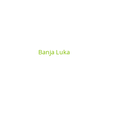
MyBook
Banja Luka
Kojića put 4
78000 Banja Luka
Bosna and Hercegovina