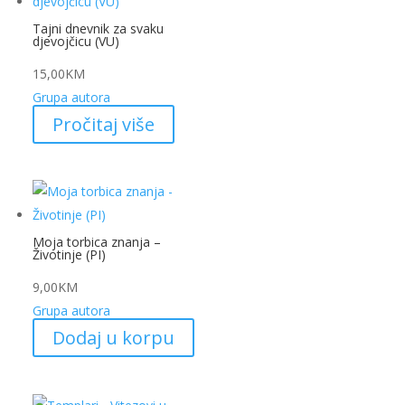
Tajni dnevnik za svaku
djevojčicu (VU)
15,00
KM
Grupa autora
Pročitaj više
Moja torbica znanja –
Životinje (PI)
9,00
KM
Grupa autora
Dodaj u korpu