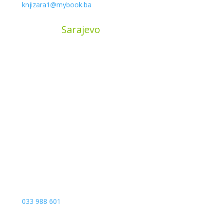
knjizara1@mybook.ba
MyBook
Sarajevo
Sarajevo City Centar
Vrbanja 1, Sprat -1
Sarajevo
033 988 601