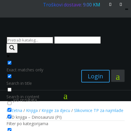
Troškovi dostave: 9.00 KM
Exact matches only
Login
Search in title
Search in content
Još rezultata...
Početna
/
Knjiga
/
Knjige za djecu
/
Slikovnice TP za najmlađe
/ 3D knjiga – Dinosaurusi (PI)
Filter po kategorijama