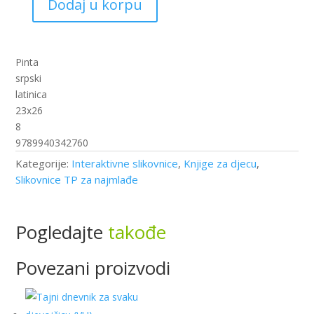
Dodaj u korpu
3D
knjiga
-
Dinosaurusi
Pinta
(PI)
srpski
količina
latinica
23x26
8
9789940342760
Kategorije:
Interaktivne slikovnice
,
Knjige za djecu
,
Slikovnice TP za najmlađe
Pogledajte
takođe
Povezani proizvodi