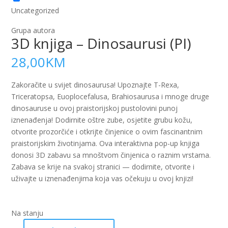
Uncategorized
Grupa autora
3D knjiga – Dinosaurusi (PI)
28,00
KM
Zakoračite u svijet dinosaurusa! Upoznajte T-Rexa,
Triceratopsa, Euoplocefalusa, Brahiosaurusa i mnoge druge
dinosauruse u ovoj praistorijskoj pustolovini punoj
iznenađenja! Dodirnite oštre zube, osjetite grubu kožu,
otvorite prozorčiće i otkrijte činjenice o ovim fascinantnim
praistorijskim životinjama. Ova interaktivna pop-up knjiga
donosi 3D zabavu sa mnoštvom činjenica o raznim vrstama.
Zabava se krije na svakoj stranici — dodirnite, otvorite i
uživajte u iznenađenjima koja vas očekuju u ovoj knjizi!
Na stanju