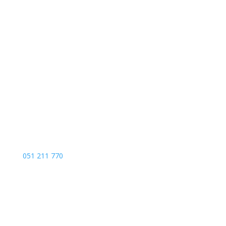
Kojića put 4
78000 Banja Luka
Bosna and Hercegovina
051 211 770