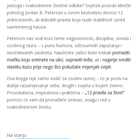
jastoga i svakodnevne životne odluke? Svjetski poznati klinički
psiholog Jordan B. Peterson u ovom bestseleru donosi 12
jednostavnih, ali dubokih pravila koja nude stabilnost usred
savremenog haosa.
Peterson nas vodi kroz teme odgovornosti, discipline, smisla i
osobnog rasta – s puno humora, oštroumnih zapažanja i
neočekivanih zaokreta. Naučićete zašto biste trebali
pomaziti
mačku koju sretnete na ulici
,
uspraviti leđa
, ali i
najprije srediti
vlastitu kuću prije nego što pokušate mijenjati svijet
.
Ova knjiga nije samo vodič za osobni razvoj – to je poziv na
dublje razumijevanje sebe, drugih i svijeta u kojem živimo.
Provokativna, inspirativna i praktična –
„12 pravila za život“
pomoći će vam da pronađete smisao, snagu i red u
svakodnevnom životu.
Na stanju