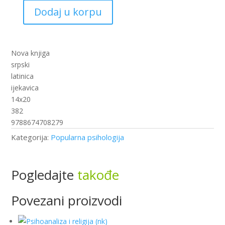
Dodaj u korpu
12
pravila
za
život
Nova knjiga
(nk)
srpski
količina
latinica
ijekavica
14x20
382
9788674708279
Kategorija:
Popularna psihologija
Pogledajte
takođe
Povezani proizvodi