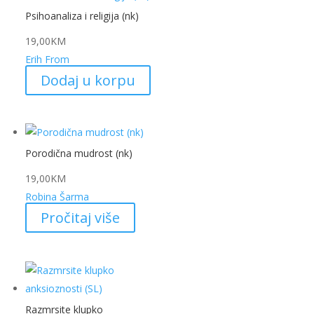
Psihoanaliza i religija (nk)
19,00
KM
Erih From
Dodaj u korpu
Porodična mudrost (nk)
19,00
KM
Robina Šarma
Pročitaj više
Razmrsite klupko