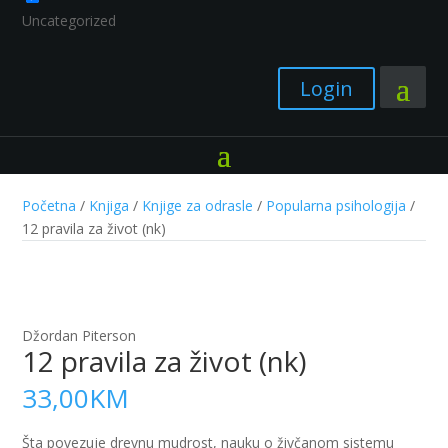
Uncategorized
Login
Početna
/
Knjiga
/
Knjige za odrasle
/
Popularna psihologija
/
12 pravila za život (nk)
Džordan Piterson
12 pravila za život (nk)
33,00
KM
Šta povezuje drevnu mudrost, nauku o živčanom sistemu