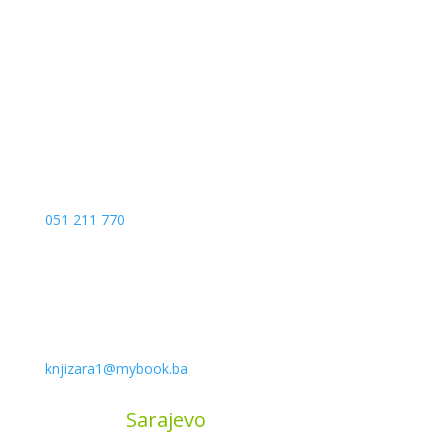
Kojića put 4
78000 Banja Luka
Bosna and Hercegovina
051 211 770
knjizara1@mybook.ba
MyBook
Sarajevo