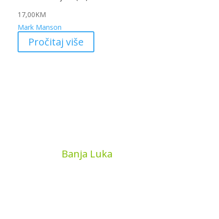
17,00
KM
Mark Manson
Pročitaj više
MyBook
Banja Luka