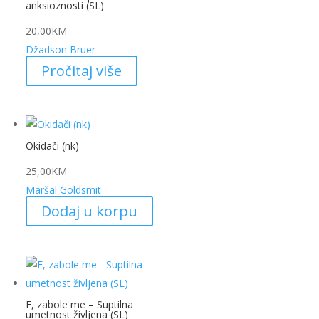
anksioznosti (SL)
20,00
KM
Džadson Bruer
Pročitaj više
Okidači (nk)
25,00
KM
Maršal Goldsmit
Dodaj u korpu
E, zabole me – Suptilna
umetnost življena (SL)