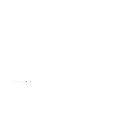
Sarajevo City Centar
Vrbanja 1, Sprat -1
Sarajevo
033 988 601