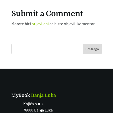
Submit a Comment
Morate biti
prijavljeni
da biste objavili komentar.
Pretraga
MyBook
Banja Luka
Kojića put 4
78000 Banja Luka