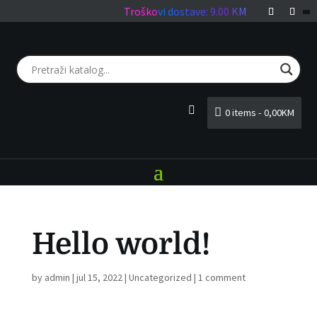
Troškovi dostave: 9.00 KM
0 items
0,00KM
Login
Hello world!
by
admin
|
jul 15, 2022
|
Uncategorized
|
1 comment