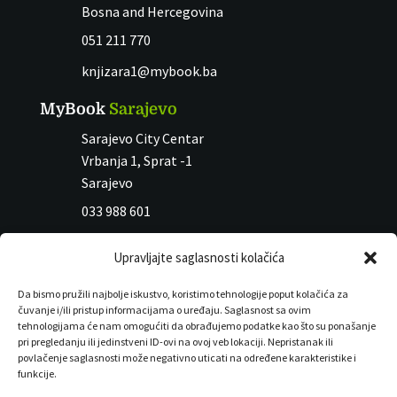
Bosna and Hercegovina
051 211 770
knjizara1@mybook.ba
MyBook
Sarajevo
Sarajevo City Centar
Vrbanja 1, Sprat -1
Sarajevo
033 988 601
knjizara2@mybook.ba
Upravljajte saglasnosti kolačića
MyGift
Da bismo pružili najbolje iskustvo, koristimo tehnologije poput kolačića za
O nama
čuvanje i/ili pristup informacijama o uređaju. Saglasnost sa ovim
Uslovi kupovine
tehnologijama će nam omogućiti da obrađujemo podatke kao što su ponašanje
pri pregledanju ili jedinstveni ID-ovi na ovoj veb lokaciji. Nepristanak ili
Sigurnost plaćanja kreditnim karticama
povlačenje saglasnosti može negativno uticati na određene karakteristike i
Uslovi korišćenja
funkcije.
Politika privatnosti