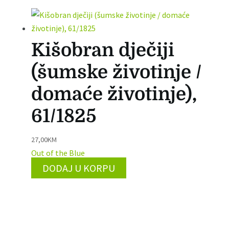
Kišobran dječiji
(šumske životinje /
domaće životinje),
61/1825
27,00
KM
Out of the Blue
DODAJ U KORPU