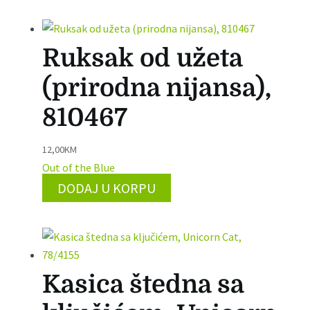
Ruksak od užeta
(prirodna nijansa),
810467
12,00
KM
Out of the Blue
DODAJ U KORPU
Kasica štedna sa