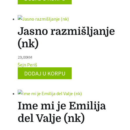
Jasno razmišljanje
(nk)
29,00
KM
Šejn Periš
DODAJ U KORPU
Ime mi je Emilija
del Valje (nk)