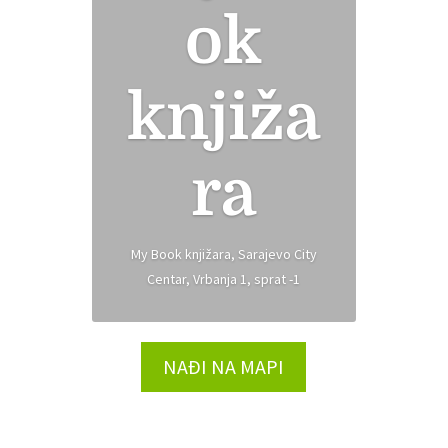
ok
knjiža
ra
My Book knjižara, Sarajevo City
Centar, Vrbanja 1, sprat -1
NAĐI NA MAPI