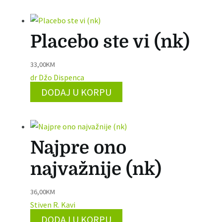
Placebo ste vi (nk)
33,00
KM
dr Džo Dispenca
DODAJ U KORPU
Najpre ono
najvažnije (nk)
36,00
KM
Stiven R. Kavi
DODAJ U KORPU