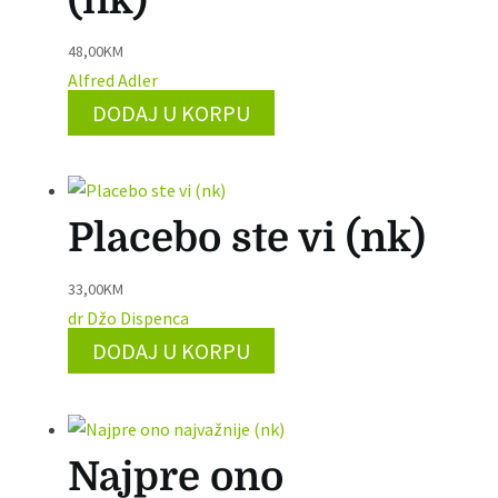
(nk)
48,00
KM
Alfred Adler
DODAJ U KORPU
Placebo ste vi (nk)
33,00
KM
dr Džo Dispenca
DODAJ U KORPU
Najpre ono