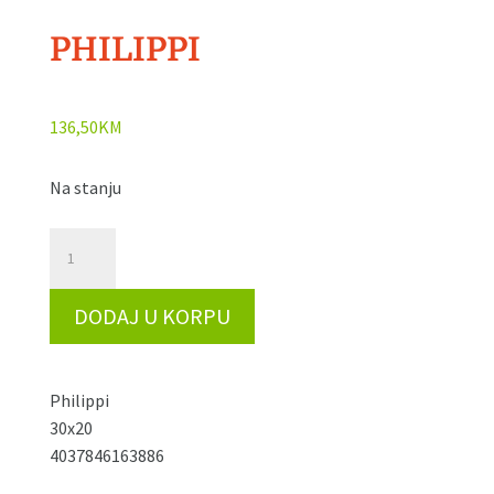
PHILIPPI
136,50
KM
Na stanju
Vaza
Margeaux,
Philippi
DODAJ U KORPU
105006
količina
Philippi
30x20
4037846163886