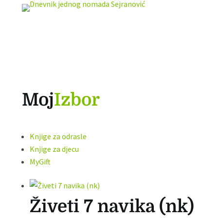
Moj
Izbor
Knjige za odrasle
Knjige za djecu
MyGift
Živeti 7 navika (nk)