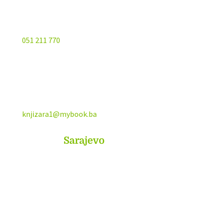
051 211 770
knjizara1@mybook.ba
MyBook
Sarajevo
Sarajevo City Centar