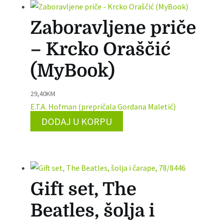
Zaboravljene priče
– Krcko Oraščić
(MyBook)
29,40
KM
E.T.A. Hofman (prepričala Gordana Maletić)
DODAJ U KORPU
Gift set, The
Beatles, šolja i