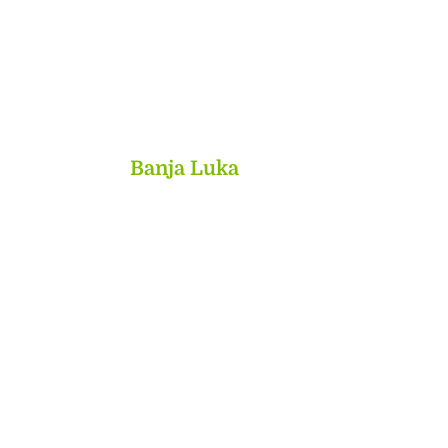
MyBook
Banja Luka
Kojića put 4
78000 Banja Luka
Bosna and Hercegovina