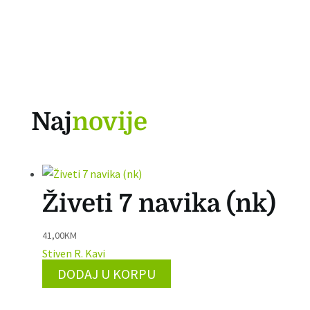
Naj
novije
Živeti 7 navika (nk)
41,00
KM
Stiven R. Kavi
DODAJ U KORPU