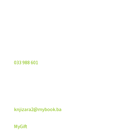
Vrbanja 1, Sprat -1
Sarajevo
033 988 601
knjizara2@mybook.ba
MyGift