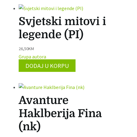
Svjetski mitovi i
legende (PI)
26,50
KM
Grupa autora
DODAJ U KORPU
Avanture
Haklberija Fina
(nk)