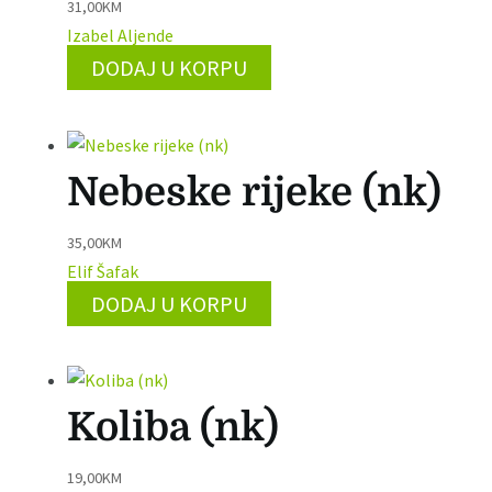
31,00
KM
Izabel Aljende
DODAJ U KORPU
Nebeske rijeke (nk)
35,00
KM
Elif Šafak
DODAJ U KORPU
Koliba (nk)
19,00
KM