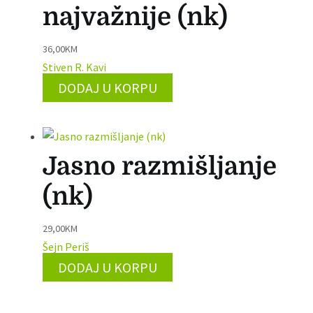
najvažnije (nk)
36,00
KM
Stiven R. Kavi
DODAJ U KORPU
Jasno razmišljanje
(nk)
29,00
KM
Šejn Periš
DODAJ U KORPU