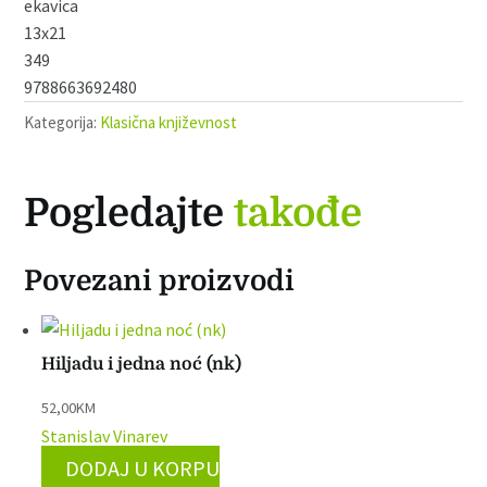
ekavica
13x21
349
9788663692480
Kategorija:
Klasična književnost
Pogledajte
takođe
Povezani proizvodi
Hiljadu i jedna noć (nk)
52,00
KM
Stanislav Vinarev
DODAJ U KORPU