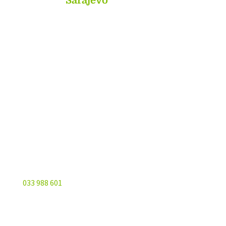
MyBook
Sarajevo
Sarajevo City Centar
Vrbanja 1, Sprat -1
Sarajevo
033 988 601