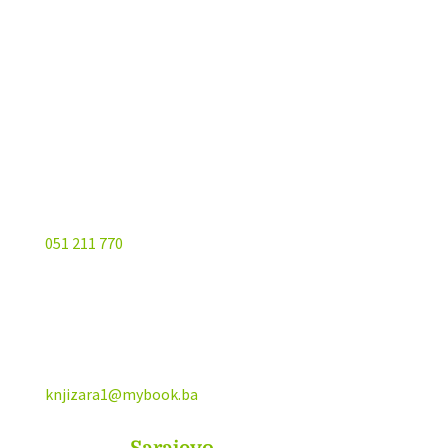
Kojića put 4
78000 Banja Luka
Bosna and Hercegovina
051 211 770
knjizara1@mybook.ba