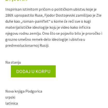
Inspirisan istinitom pričom o političkom ubistvu koje je
1869. upropastilo Ruse, Fjodor Dostojevski zamišljao je Zle
duhe kao „roman-pamflet“ u kome će reći sve o kugi
materijalističke ideologije koju je video kako inficira
njegovu rodnu zemlju. Ono što se pojavilo bilo je proročko i
grozno smešno remek-delo ideologije i ubistva u
predrevolucionarnoj Rusiji.
Na stanju
DODAJ U KORPU
Zli
dusi
II
Nova knjiga Podgorica
(nk)
srpski
količina
latinica