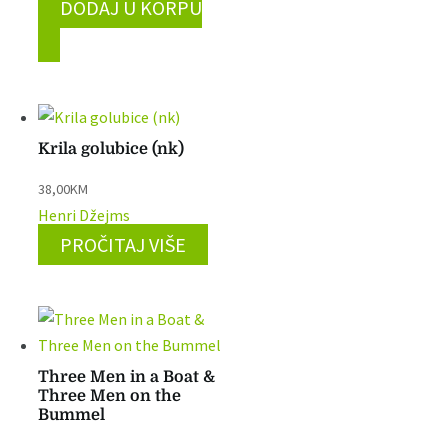
DODAJ U KORPU
Krila golubice (nk)
38,00
KM
Henri Džejms
PROČITAJ VIŠE
Three Men in a Boat &
Three Men on the
Bummel