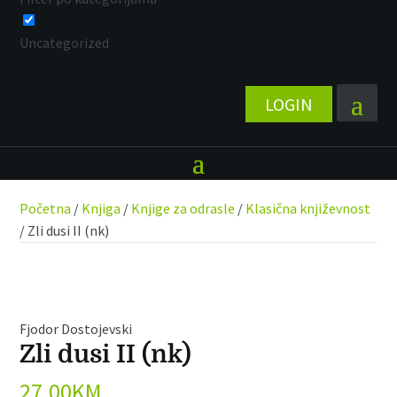
Uncategorized
LOGIN
Početna
/
Knjiga
/
Knjige za odrasle
/
Klasična književnost
/ Zli dusi II (nk)
Fjodor Dostojevski
Zli dusi II (nk)
27,00
KM