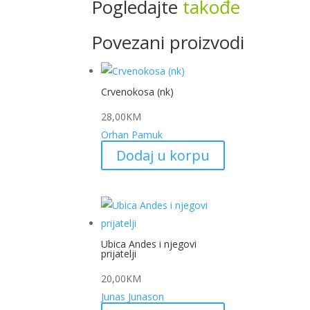
Pogledajte
takođe
Povezani proizvodi
Crvenokosa (nk)
28,00
KM
Orhan Pamuk
Dodaj u korpu
Ubica Andes i njegovi
prijatelji
20,00
KM
Junas Junason