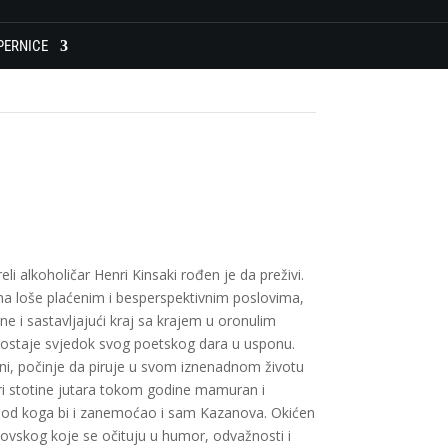
PERNICE
li alkoholičar Henri Kinsaki rođen je da preživi.
a loše plaćenim i besperspektivnim poslovima,
ne i sastavljajući kraj sa krajem u oronulim
ostaje svjedok svog poetskog dara u usponu.
ni, počinje da piruje u svom iznenadnom životu
tri stotine jutara tokom godine mamuran i
t od koga bi i zanemoćao i sam Kazanova. Okićen
skog koje se očituju u humor, odvažnosti i