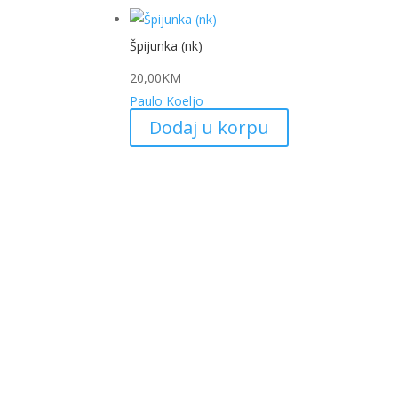
Špijunka (nk)
20,00
KM
Paulo Koeljo
Dodaj u korpu
My