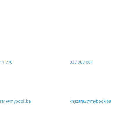
a put 4
Sarajevo City Centar
 Banja Luka
Vrbanja 1, Sprat -1
a and Hercegovina
Sarajevo
11 770
033 988 601
zara1@mybook.ba
knjizara2@mybook.ba