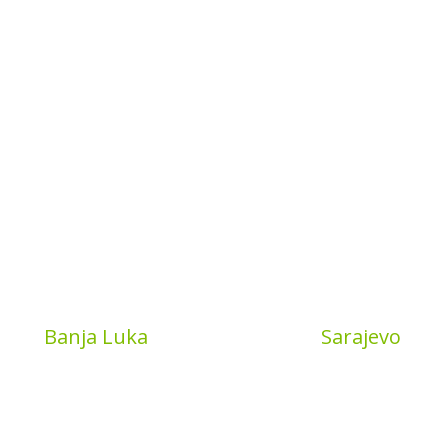
Book
Banja Luka
MyBook
Sarajevo