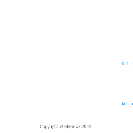
Kojić
78000
Bosn
051 2
knji
Copyright © MyBook 2022