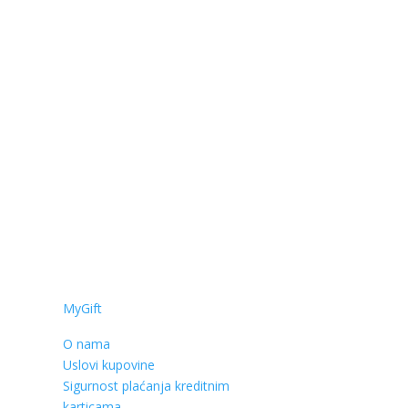
MyGift
O nama
Uslovi kupovine
Sigurnost plaćanja kreditnim
karticama