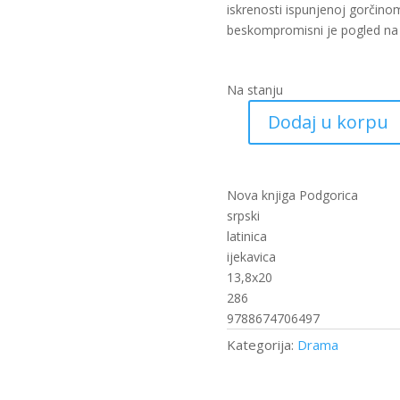
iskrenosti ispunjenoj gorčin
beskompromisni je pogled na ž
Na stanju
Dodaj u korpu
Žene
(nk)
količina
Nova knjiga Podgorica
srpski
latinica
ijekavica
13,8x20
286
9788674706497
Kategorija:
Drama