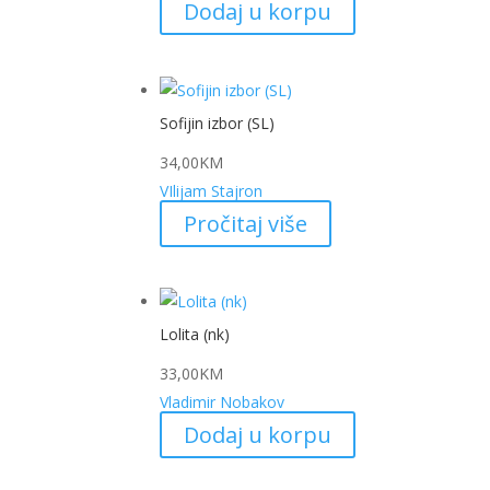
Dodaj u korpu
Sofijin izbor (SL)
34,00
KM
VIlijam Stajron
Pročitaj više
Lolita (nk)
33,00
KM
Vladimir Nobakov
Dodaj u korpu