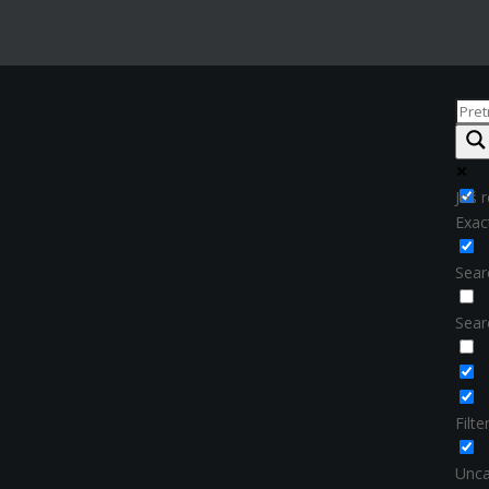
Još r
Exac
Searc
Sear
Filt
Unca