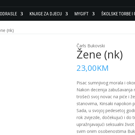
 ODRASLE
KNJIGE ZA DJECU
MYGIFT
ŠKOLSKE TORBE I 
ne (nk)
Čarls Bukovski
Žene (nk)
23,00
KM
Pisac sumnjivog morala i okore
Nakon decenija zabušavanja n
trošeći svoj novac na piće i že
stanovima, Kinsaki napokon p
Sada, u svojoj pedesetoj godi
rok zvijezde, dočekujući i do 
upražnjavajući seksualni živo
svim onim osobenostima Bukov