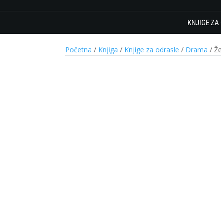
KNJIGE ZA
Početna
/
Knjiga
/
Knjige za odrasle
/
Drama
/ Že