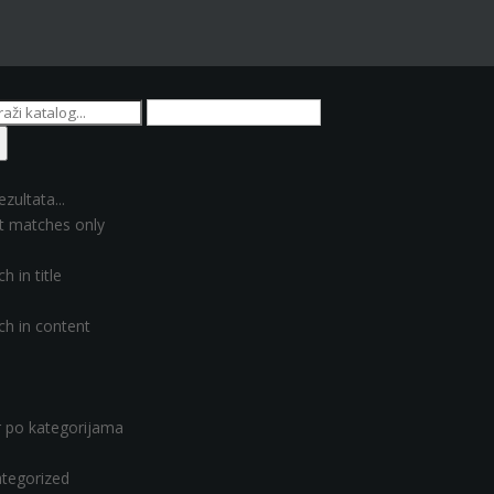
ezultata...
t matches only
h in title
ch in content
er po kategorijama
tegorized