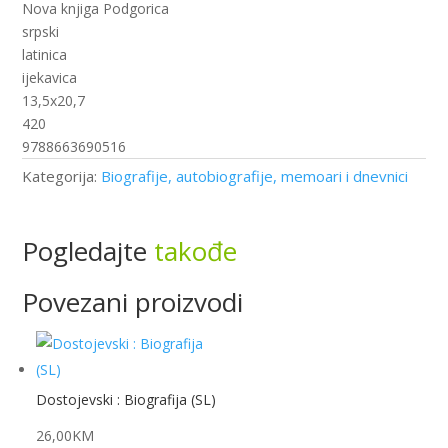
vremena
Nova knjiga Podgorica
(nk)
srpski
količina
latinica
ijekavica
13,5x20,7
420
9788663690516
Kategorija:
Biografije, autobiografije, memoari i dnevnici
Pogledajte
takođe
Povezani proizvodi
Dostojevski : Biografija (SL)
26,00
KM