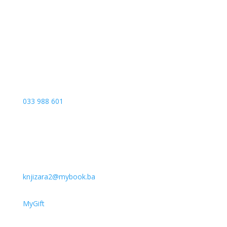
Sarajevo City Centar
Vrbanja 1, Sprat -1
Sarajevo
033 988 601
knjizara2@mybook.ba
MyGift