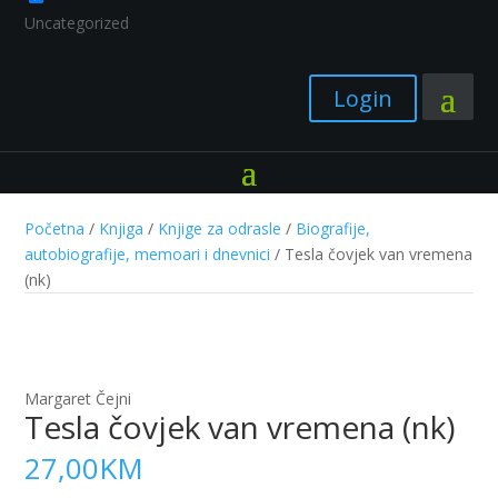
Uncategorized
Login
Početna
/
Knjiga
/
Knjige za odrasle
/
Biografije,
autobiografije, memoari i dnevnici
/ Tesla čovjek van vremena
(nk)
Margaret Čejni
Tesla čovjek van vremena (nk)
27,00
KM