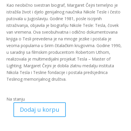
Kao neobično svestran biograf, Margaret Čejni temeljno je
istražila život i djelo genijalnog naučnika Nikole Tesle i često
putovala u Jugoslaviju. Godine 1981, posle iscrpnih
istraživanja, objavila je biografiju Nikole Tesle: Tesla, čovek
van vremena. Ova sveobuhvatna i odlično dokumentovana
knjiga o Tesli prevedena je na mnoge jezike i postala je
veoma popularna u širim čitalačkim krugovima. Godine 1990,
u saradnji sa filmskim producentom Robertom Uthom,
realizovala je multimedijalni projekat Tesla – Master of
Lighting. Margaret Čejni je dobila zlatnu medalju instituta
Nikola Tesla i Tesline fondacije i postala predsjednica
Teslinog memorijalnog društva.
Na stanju
Dodaj u korpu
Tesla
čovjek
van