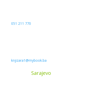
051 211 770
knjizara1@mybook.ba
MyBook
Sarajevo