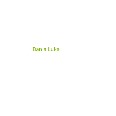
MyBook
Banja Luka
Kojića put 4
78000 Banja Luka
Bosna and Hercegovina