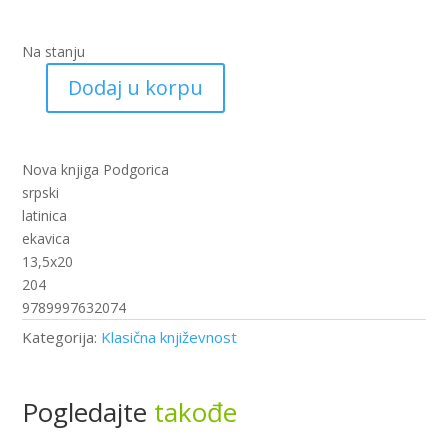
Na stanju
Dodaj u korpu
Stepski
vuk
(nk)
količina
Nova knjiga Podgorica
srpski
latinica
ekavica
13,5x20
204
9789997632074
Kategorija:
Klasična književnost
Pogledajte
takođe