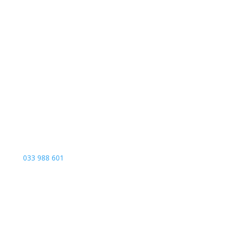
Sarajevo City Centar
Vrbanja 1, Sprat -1
Sarajevo
033 988 601