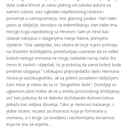
duše svaka ličnost je odraz jednog od sukoba autora sa
samim sobom, kao ogledalo neprikrivenog razdora i
pometnje u samopoimanju. Ime glavnog junaka- Hari Haler
jasno je obilježje, dovoljno za indentifikaciju. Hari Haler ima
mnogo toga zajedničkog sa Heseom. Sam je Hese kao
izdavač rukopisa o izlaganjima Harija Halera, primijetio
sljedeće: “Ove zabilješke, bez obzira do koje mjere počivaju
na stvarnim doživljajima, predstavljaju saznanje da se velike
bolesti našega vremena ne mogu savladati na taj način što
ćemo ih zaobići i uljepšati, to je pokušaj da sama bolest bude
predmet izlaganja.” Celokupno pripovjedačko djelo Hermana
Hesea je autobiografsko, ali sa jednim posebnim obilježjem.
Sam Hese je rekao da su to “biografske duše”. Doživljaji su
uglavnom plod mašte ali ne u smislu proizvoljnog izmišljanja,
već kao pokušaj da se duboko doživljavani duševni tokovi
prikažu kao vidljiva zbivanja. Tako je Heseovo kazivanje, s
jedne strane, vezano za stvarnost koja je formirana u
vremenu, a s druge za nevidljivu i neoformljenu strvarnost
koja ne zna za vrijeme…