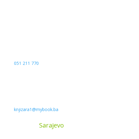
Kojića put 4
78000 Banja Luka
Bosna and Hercegovina
051 211 770
knjizara1@mybook.ba
MyBook
Sarajevo