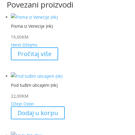
Povezani proizvodi
Pisma iz Venecije (nk)
19,00
KM
Henri Džejms
Pročitaj više
Pod tuđim uticajem (nk)
22,00
KM
Džejn Ostin
Dodaj u korpu