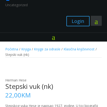
Uncategorized
Login
Početna
/
Knjiga
/
Knjige za odrasle
/
Klasična književnost
/
Stepski vuk (nk)
Herman Hese
Stepski vuk (nk)
22,00
KM
Stepskog vuka Hese je napisao 1927. godine. U toj biografiji