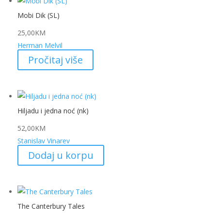
Mobi Dik (SL)
25,00
KM
Herman Melvil
Pročitaj više
Hiljadu i jedna noć (nk)
52,00
KM
Stanislav Vinarev
Dodaj u korpu
The Canterbury Tales