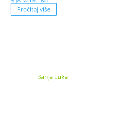
Anjes Marten Ligan
Pročitaj više
MyBook
Banja Luka
Kojića put 4
78000 Banja Luka