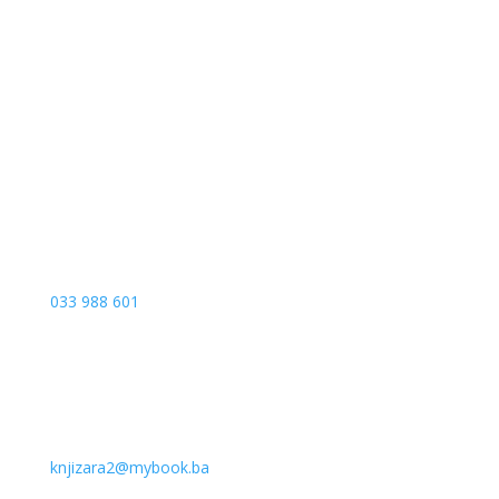
Sarajevo City Centar
Vrbanja 1, Sprat -1
Sarajevo
033 988 601
knjizara2@mybook.ba