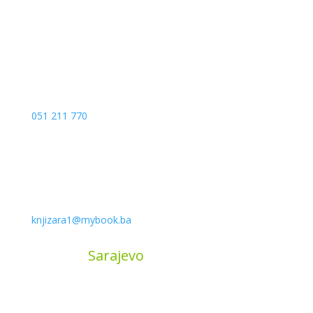
Bosna and Hercegovina
051 211 770
knjizara1@mybook.ba
MyBook
Sarajevo