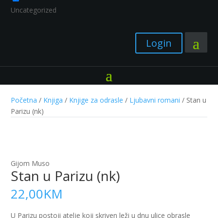
Uncategorized
Login
Početna
/
Knjiga
/
Knjige za odrasle
/
Ljubavni romani
/ Stan u
Parizu (nk)
Gijom Muso
Stan u Parizu (nk)
22,00
KM
U Parizu postoji atelje koji skriven leži u dnu ulice obrasle