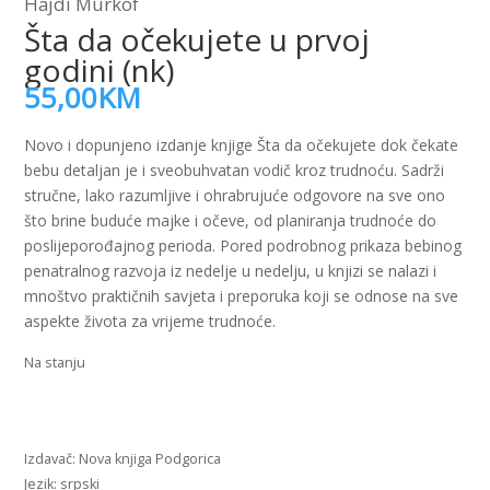
Hajdi Murkof
Šta da očekujete u prvoj
godini (nk)
55,00
KM
Novo i dopunjeno izdanje knjige Šta da očekujete dok čekate
bebu detaljan je i sveobuhvatan vodič kroz trudnoću. Sadrži
stručne, lako razumljive i ohrabrujuće odgovore na sve ono
što brine buduće majke i očeve, od planiranja trudnoće do
poslijeporođajnog perioda. Pored podrobnog prikaza bebinog
penatralnog razvoja iz nedelje u nedelju, u knjizi se nalazi i
mnoštvo praktičnih savjeta i preporuka koji se odnose na sve
aspekte života za vrijeme trudnoće.
Na stanju
Šta
Dodaj u korpu
da
očekujete
Nova knjiga Podgorica
u
srpski
prvoj