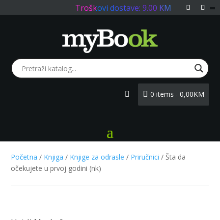
Troškovi dostave: 9.00 KM
0 items
0,00KM
Login
Početna
/
Knjiga
/
Knjige za odrasle
/
Priručnici
/ Šta da
očekujete u prvoj godini (nk)