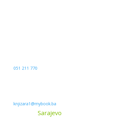
Kojića put 4
78000 Banja Luka
Bosna and Hercegovina
051 211 770
knjizara1@mybook.ba
MyBook
Sarajevo