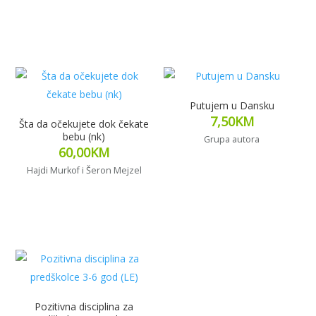
Pročitaj više
Putujem u Dansku
7,50
KM
Šta da očekujete dok čekate
bebu (nk)
Grupa autora
60,00
KM
Hajdi Murkof i Šeron Mejzel
Dodaj u korpu
Pročitaj više
Pozitivna disciplina za