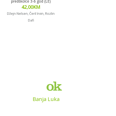
predškolce 3-6 god (LE)
42,00
KM
Džejn Nelsen, Čeril Irvin, Rozlin
Dafi
Dodaj u korpu
MyBook
Banja Luka