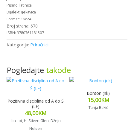
latinica
godini
ijekavica
(nk)
16x24
količina
678
9780761181507
Kategorija:
Priručnici
Pogledajte
takođe
Bonton (nk)
15,00
KM
Pozitivna disciplina od A do Š
(LE)
Tanja Bakić
48,00
KM
Lin Lot, H. Stiven Glen, Džejn
Pročitaj više
Nelsen