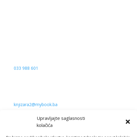
Sarajevo City Centar
Vrbanja 1, Sprat -1
Sarajevo
033 988 601
knjizara2@mybook.ba
MyGift
Upravljajte saglasnosti
O nama
kolačića
Uslovi kupovine
Sigurnost plaćanja kreditnim karticama