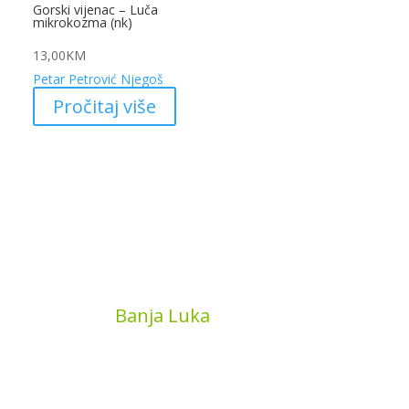
Gorski vijenac – Luča
mikrokozma (nk)
13,00
KM
Petar Petrović Njegoš
Pročitaj više
MyBook
Banja Luka