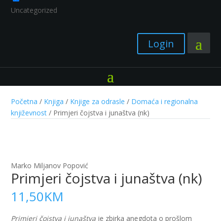
Uncategorized
Login
Početna
/
Knjiga
/
Knjige za odrasle
/
Domaća i regionalna
književnost
/ Primjeri čojstva i junaštva (nk)
Marko Miljanov Popović
Primjeri čojstva i junaštva (nk)
11,50
KM
Primjeri čojstva i junaštva
je zbirka anegdota o prošlom