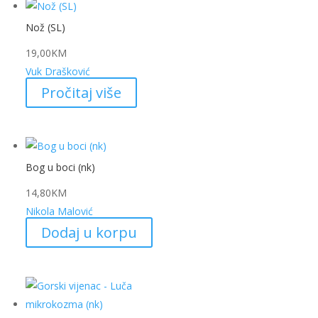
Nož (SL)
19,00
KM
Vuk Drašković
Pročitaj više
Bog u boci (nk)
14,80
KM
Nikola Malović
Dodaj u korpu