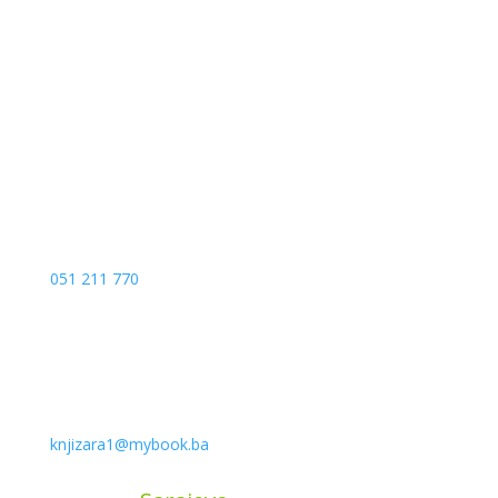
Kojića put 4
78000 Banja Luka
Bosna and Hercegovina
051 211 770
knjizara1@mybook.ba