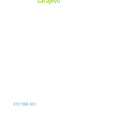
MyBook
Sarajevo
Sarajevo City Centar
Vrbanja 1, Sprat -1
Sarajevo
033 988 601